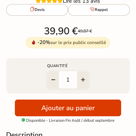
Lire les 13 avis


Devis
Rappel
39,90 €
49,87 €
-20%
sur le prix public conseillé
QUANTITÉ
Ajouter au panier
Disponible - Livraison Fin Août / début septembre

Description