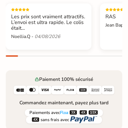
Les prix sont vraiment attractifs.
RAS
L’envoi est ultra rapide. Le colis
Jean Bapti
était...
Noellia.Q -
04/08/2026
Paiement 100% sécurisé






Commandez maintenant, payez plus tard



Paiements
avec
Floa


sans frais avec