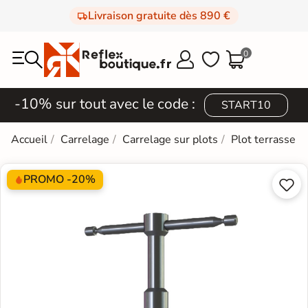
Livraison gratuite dès 890 €
0



-10% sur tout avec le code :
START10
Accueil
Carrelage
Carrelage sur plots
Plot terrasse
PROMO -20%

