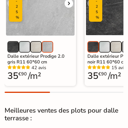
-
-
2
2
5
5
%
%
Dalle extérieur Prodige 2.0
Dalle extérieur Pro
gris R11 60*60 cm
noir R11 60*60 cm
42 avis
15 avis
35
/m²
35
/m²
€90
€90
Meilleures ventes des plots pour dalle
terrasse :