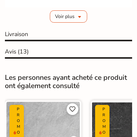
Voir plus
Livraison
Avis
(13)
Les personnes ayant acheté ce produit
ont également consulté


P
P
R
R
O
O
M
M
O
O