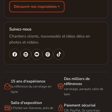
Découvrir nos inspirations
Suivez-nous
Chantiers clients, nouveautés et idées déco en
photos et vidéos.




Des milliers de
15 ans d'expérience
références


la référence du carrelage en
carrelage, parquet, salle de
ligne
bain
Salle d'exposition
Paiement sécurisé


à Portet-sur-Garonne, près de
CB, PayPal, 3x sans frais