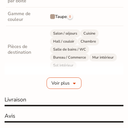
par boite
Gamme de
Taupe
couleur
Salon / séjours
Cuisine
Hall / couloir
Chambre
Pièces de
Salle de bains / WC
destination
Bureau / Commerce
Mur intérieur
Sol intérieur
Fabrication
Grès cérame émaillé
Voir plus
Epaisseur
10 mm
Livraison
Résistance à
Gr4 - Très résistant
l'usure
Avis
Masse colorée
Non