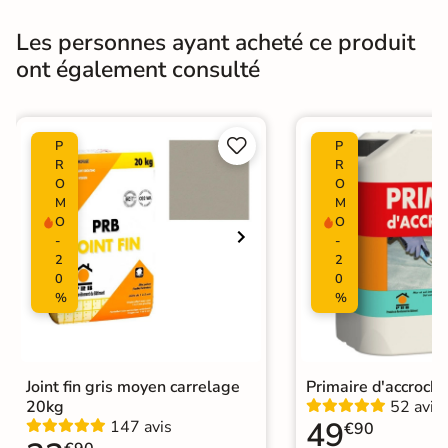
Bords
rectifié
Les personnes ayant acheté ce produit
ont également consulté
Finition
Mate
Surface
Lisse


P
P
Nombres de
R
R
6
tampons
O
O
M
M
O
O
Résistant au Gel
Oui
-
-
2
2
Variation de la
0
0
V1
couleur
%
%
Pièce humides
Oui
Plancher
Joint fin gris moyen carrelage
Primaire d'accroch
Oui
Chauffant
20kg
52 avis
49
147 avis
€90