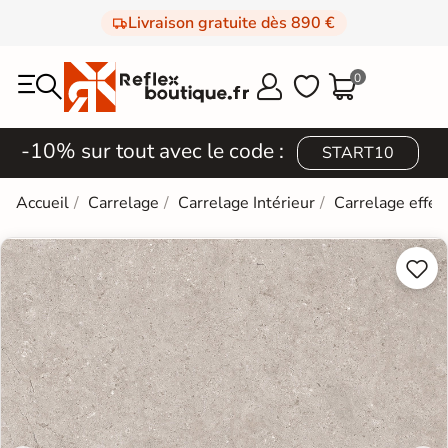
Livraison gratuite dès 890 €
0



-10% sur tout avec le code :
START10
Accueil
Carrelage
Carrelage Intérieur
Carrelage effet

