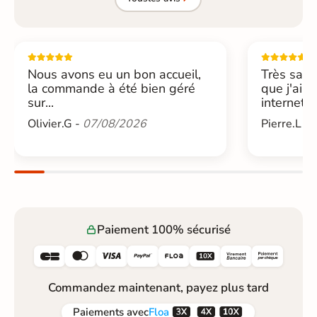
Nous avons eu un bon accueil,
Très sati
la commande à été bien géré
que j'ai 
sur...
internet....
Olivier.G -
07/08/2026
Pierre.L -
Paiement 100% sécurisé






Commandez maintenant, payez plus tard



Paiements
avec
Floa