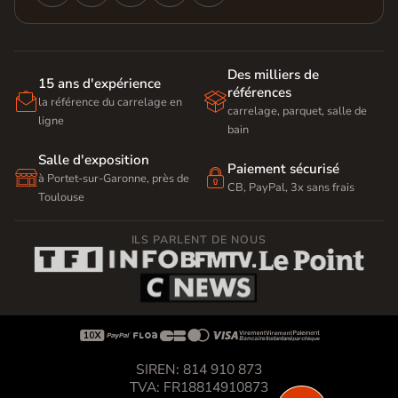
Des milliers de
15 ans d'expérience
références


la référence du carrelage en
carrelage, parquet, salle de
ligne
bain
Salle d'exposition
Paiement sécurisé


à Portet-sur-Garonne, près de
CB, PayPal, 3x sans frais
Toulouse
ILS PARLENT DE NOUS









SIREN: 814 910 873
TVA: FR18814910873