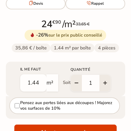


Devis
Rappel
24
/m²
€90
33,65 €
-26%
sur le prix public conseillé
35,86 € / boîte
1.44 m² par boîte
4 pièces
IL ME FAUT
QUANTITÉ
m²
Soit
Pensez aux pertes liées aux découpes ! Majorez
vos surfaces de 10%