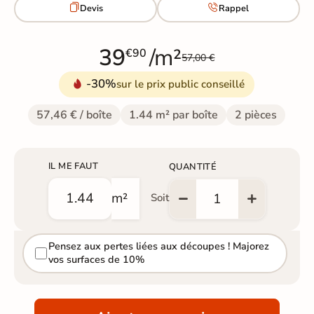


Devis
Rappel
39
/m²
€90
57,00 €
-30%
sur le prix public conseillé
57,46 € / boîte
1.44 m² par boîte
2 pièces
IL ME FAUT
QUANTITÉ
m²
Soit
Pensez aux pertes liées aux découpes ! Majorez
vos surfaces de 10%