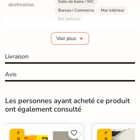
Salle de bains / WC
destination
Bureau / Commerce
Mur intérieur
Sol intérieur
Fabrication
Grès cérame émaillé
Voir plus
Epaisseur
10 mm
Livraison
Résistance à
Gr4 - Très résistant
l'usure
Avis
Masse colorée
Oui
Bords
rectifié
Les personnes ayant acheté ce produit
ont également consulté
Finition
Mate
Surface
Lisse


P
P
Nombres de
R
R