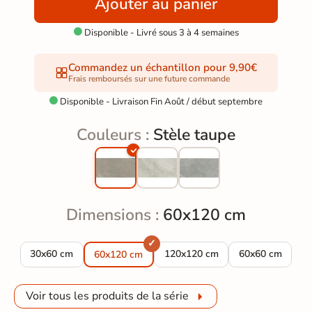
Ajouter au panier
Disponible - Livré sous 3 à 4 semaines

Commandez un échantillon pour 9,90€
Frais remboursés sur une future commande
Disponible - Livraison Fin Août / début septembre

Couleurs :
Stèle taupe
Dimensions :
60x120 cm
Carrelage sol effet pierre Stèle taupe 30x60 cm
Carrelage sol effet pierre Stèle
Carrelage sol ef
30x60 cm
120x120 cm
60x60 cm
60x120 cm
Voir tous les produits de la série