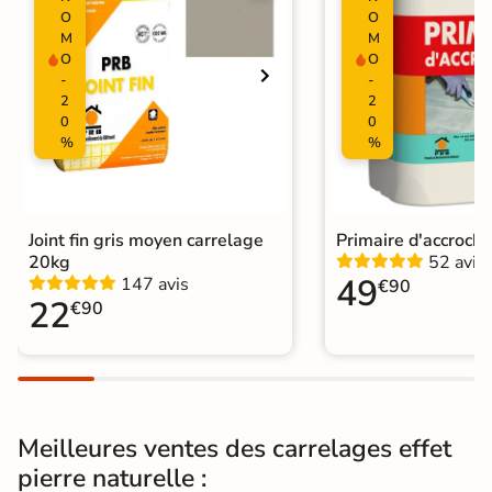
10
tampons
O
O
M
M
O
O
Résistant au Gel
Oui
-
-
2
2
Pièce humides
Oui
0
0
%
%
Plancher
Oui
Chauffant
Conditionnement
Boite
Joint fin gris moyen carrelage
Primaire d'accroch
20kg
52 avis
49
147 avis
€90
Choix
1er Choix
22
€90
Pose
Coller
Support
Chape
Ancien carrelage
Meilleures ventes des carrelages effet
Normes
Certification CE
pierre naturelle :