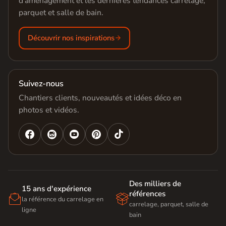
d'aménagement et les dernières tendances carrelage,
parquet et salle de bain.
Découvrir nos inspirations
Suivez-nous
Chantiers clients, nouveautés et idées déco en
photos et vidéos.




Des milliers de
15 ans d'expérience
références


la référence du carrelage en
carrelage, parquet, salle de
ligne
bain