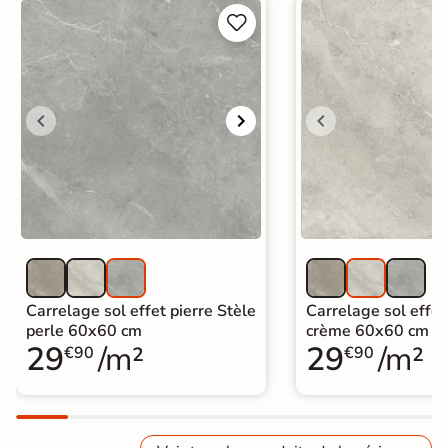


Carrelage sol effet pierre Stèle
Carrelage sol effet
perle 60x60 cm
crème 60x60 cm
29
/m²
29
/m²
€90
€90