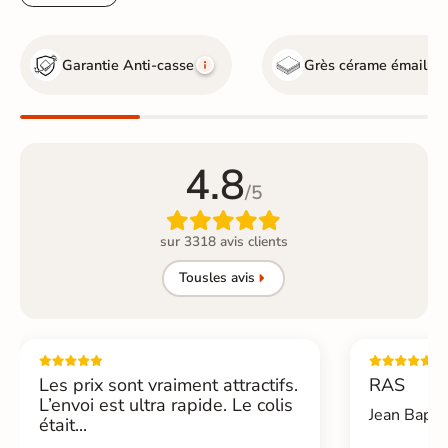
Garantie Anti-casse
Grès cérame émaillé
4.8
/5

sur 3318 avis clients
Tous
les avis
Les prix sont vraiment attractifs.
RAS
L’envoi est ultra rapide. Le colis
Jean Bapti
était...