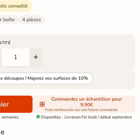
blic conseillé
r boîte
4 pièces
NTITÉ
ux découpes ! Majorez vos surfaces de 10%
Commandez un échantillon pour
ier
9,90€
Frais remboursés sur une future commande
4 semaines
Disponible - Livraison Fin Août / début septembre

ge