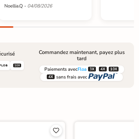
Noellia.Q -
04/08/2026
Commandez maintenant, payez plus
curisé
tard





Paiements
avec
Floa


sans frais avec

