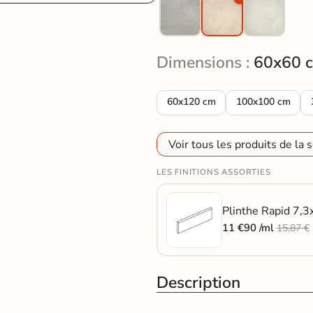
Dimensions :
60x60 
Carrelage sol Moderne Rapid B
Carrelage sol M
60x120 cm
100x100 cm
Voir tous les produits de la s
LES FINITIONS ASSORTIES
Plinthe Rapid 7,3
11 €90 /ml
15,87 €
Description