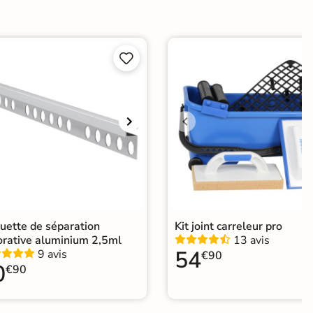
e
er


ification CE
elage design
|
Carrelage 60x60
|
Carrelage Beige
|
elage intérieur / extérieur identique
|
elage sol cuisine
|
Carrelage salon moderne
|
relage Chambre
|
Carrelage WC
uette de séparation
Kit joint carreleur pro
orative aluminium 2,5ml
13 avis
54
9 avis
€90
0
€90