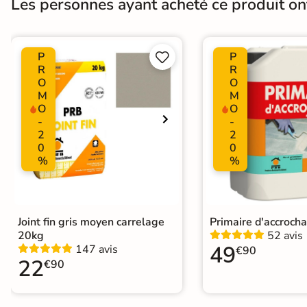
Les personnes ayant acheté ce produit o
Plancher Chauffant
Oui
Choix
1er Choix
P
P


R
R
O
O
Support
Chape
Ancien carrelage
M
M
O
O
-
-
2
2
Origine
Espagne
0
0
%
%
Joint fin gris moyen carrelage
Primaire d'accroch
20kg
52 avis
49
147 avis
€90
22
€90