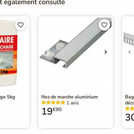
nt également consulté
Conditionnement
Boit
Pose
Coll




Normes
Cert
Carr
Carr
Catégories
Carr
Car
age 5kg
Nez de marche aluminium
Bag
1 avis
déc
19
€90
3