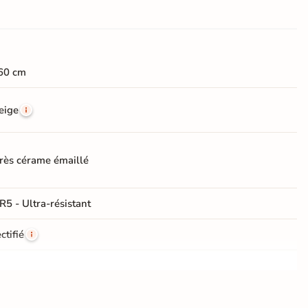
60 cm
eige
rès cérame émaillé
R5 - Ultra-résistant
ctifié
e