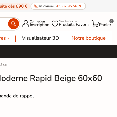
tuite dès 890 €
Un conseil ?
05 82 95 56 76
Mes listes de
Connexion
0




Produits Favoris
Inscription
Panier
res
Visualisateur 3D
Notre boutique
60 cm
Moderne Rapid Beige 60x60
ande de rappel