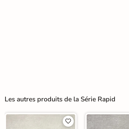
Terre
cuite &
tomette
Parement
mural
intérieur
PAR FORME &
DIMENSION
Carrelage
Les autres produits de la Série Rapid
hexagonal
Carrelage très
grand format

