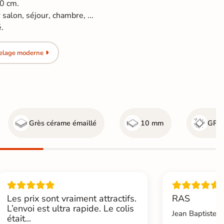
60 cm.
salon, séjour, chambre, ...
é.
relage moderne
Grès cérame émaillé
10 mm
GR5 
Les prix sont vraiment attractifs.
RAS
L’envoi est ultra rapide. Le colis
Jean Baptiste.L
était...