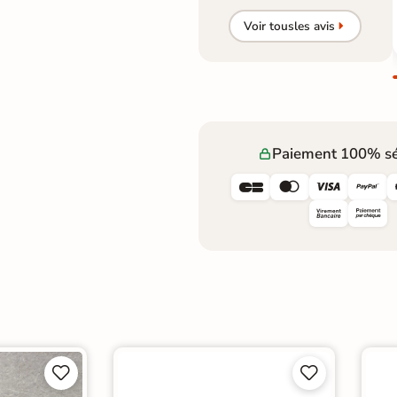
Voir tous
les avis
Paiement 100% sé







