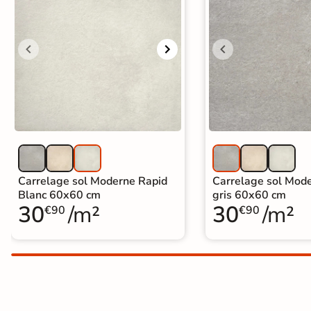
Carrelage extra fin
Voir tous les
formats
PAR FINITION
Carrelage poli /
semi-poli
Carrelage brillant
Carrelage sol Moderne Rapid
Carrelage sol Mod
Blanc 60x60 cm
gris 60x60 cm
30
/m²
30
/m²
Échantillons gratuits
€90
€90
PAIEMENT SÉCURISÉ
Payez comme
il vous plaira