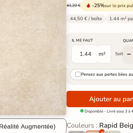
-25%
sur le prix pu
41,20 €
44,50 € / boîte
1.44 m² pa
IL ME FAUT
QUA
m²
Soit
Pensez aux pertes liées a
Ajouter au pan
Disponible - Livré sous 3 à 

Couleurs :
Rapid Bei
 Réalité Augmentée)