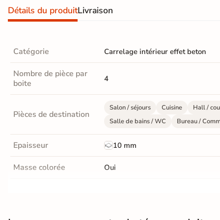
En une ou plusieurs fois
Détails du produit
Livraison
grâce à nos nombreuses
solutions de paiement
Catégorie
Carrelage intérieur effet beton
Nombre de pièce par
4
boite
Paiement
Données
Confidentialité
100%
cryptées
garantie
sécurisé
Salon / séjours
Cuisine
Hall / cou
Pièces de destination
Livraison rapide et soignée
Salle de bains / WC
Bureau / Comm
En savoir plus
Epaisseur
10 mm
Masse colorée
Oui
Finition
Mate
Résistant au Gel
Oui