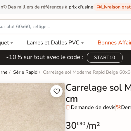
in
Des milliers de références à
prix d'usine
Livraison gra
quet
Lames et Dalles PVC
Bonnes Affai
-10% sur tout avec le code :
START10
erne
Série Rapid
Carrelage sol Moderne Rapid Beige 60x
Carrelage sol 


cm
Demande de devis
Dem


30
/m²
€90