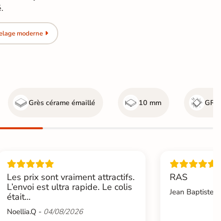
é.
relage moderne
Grès cérame émaillé
10 mm
GR5 
Les prix sont vraiment attractifs.
RAS
L’envoi est ultra rapide. Le colis
Jean Baptiste.L
était...
Noellia.Q -
04/08/2026