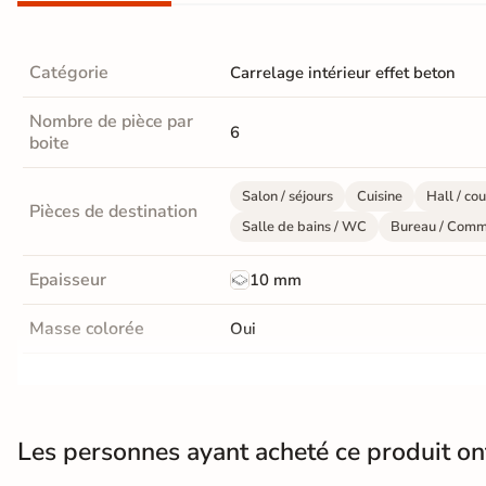
Livraison
OFFERTE
Catégorie
Carrelage intérieur effet beton
En France
Nombre de pièce par
métropolitaine
6
boite
à partir de
890€
d'achat
Salon / séjours
Cuisine
Hall / cou
Pièces de destination
Salle de bains / WC
Bureau / Comm
En savoir
Epaisseur
10 mm
plus
Masse colorée
Oui
Finition
Mate
Résistant au Gel
Oui
Les personnes ayant acheté ce produit o
Plancher Chauffant
Oui