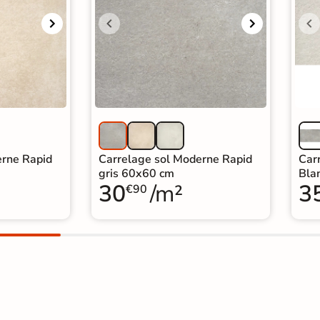
erne Rapid
Carrelage sol Moderne Rapid
Car
gris 60x60 cm
Bla
30
/m²
3
€90