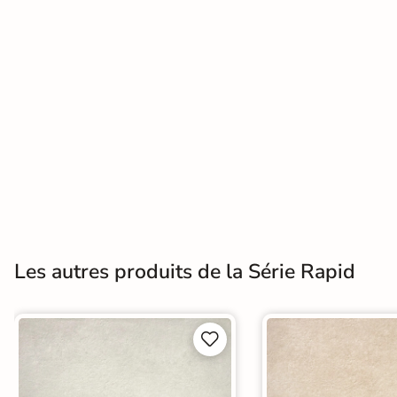
Terre
cuite &
tomette
Parement
mural
intérieur
PAR FORME &
DIMENSION
Les autres produits de la Série Rapid
Carrelage
hexagonal


Carrelage très
grand format