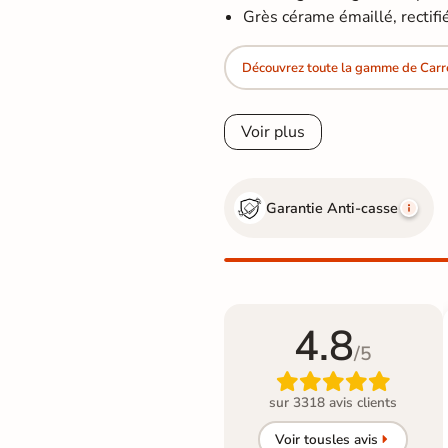
Grès cérame émaillé, rectifi
Découvrez toute la gamme de Car
Voir plus
Garantie Anti-casse
4.8
/5

sur 3318 avis clients
Voir tous
les avis