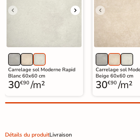
Carrelage extra fin
Voir tous les
formats
PAR FINITION
Carrelage poli /
semi-poli
Carrelage sol Moderne Rapid
Carrelage sol Mod
Blanc 60x60 cm
Beige 60x60 cm
Carrelage brillant
30
/m²
30
/m²
€90
€90
Échantillons gratuits
Détails du produit
Livraison
BON PLAN