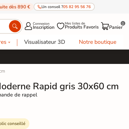
tuite dès 890 €
Un conseil ?
05 82 95 56 76
Mes listes de
Connexion
0




Produits Favoris
Inscription
Panier
res
Visualisateur 3D
Notre boutique
 cm
Moderne Rapid gris 30x60 cm
ande de rappel
blic conseillé