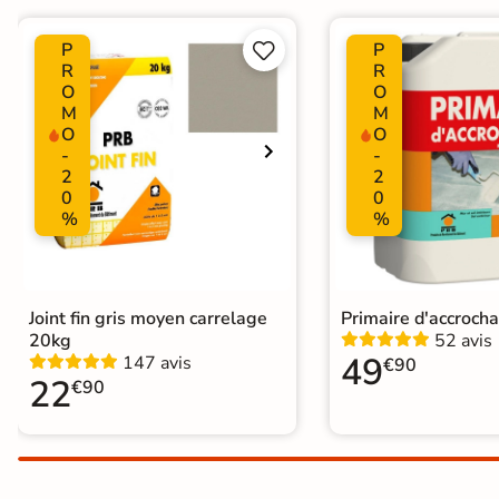
Choix
1er Choix
P
P


R
R
O
O
Support
Chape
Ancien carrelage
M
M
O
O
-
-
2
2
Origine
Espagne
0
0
%
%
Joint fin gris moyen carrelage
Primaire d'accroch
20kg
52 avis
49
147 avis
€90
22
€90