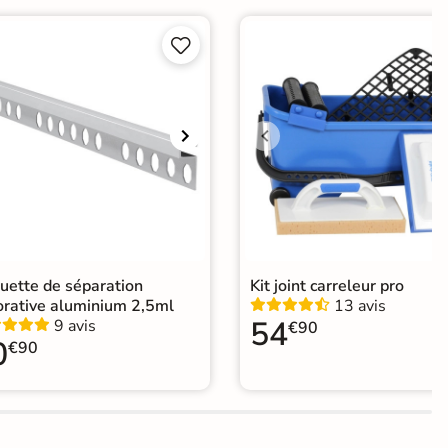
er


ification CE
elage design
|
Carrelage Gris
|
Carrelage 30x60 cm
|
elage intérieur / extérieur identique
|
elage sol cuisine
|
Carrelage salon moderne
|
relage Chambre
|
Carrelage WC
uette de séparation
Kit joint carreleur pro
orative aluminium 2,5ml
13 avis
54
9 avis
€90
0
€90