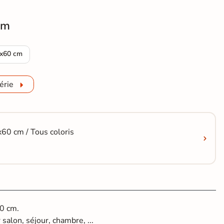
cm
is 60x120 cm
rrelage sol Moderne Rapid gris 60x60 cm
x60 cm
érie
x60 cm / Tous coloris
60 cm.
salon, séjour, chambre, ...