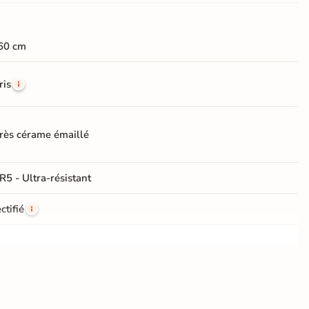
60 cm
ris
rès cérame émaillé
R5 - Ultra-résistant
ctifié
e
e