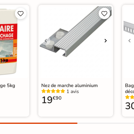
Pose
Coll




Normes
Cert
Carr
Carr
Catégories
Carr
Car
age 5kg
Nez de marche aluminium
Bag
1 avis
déc
19
€90
3