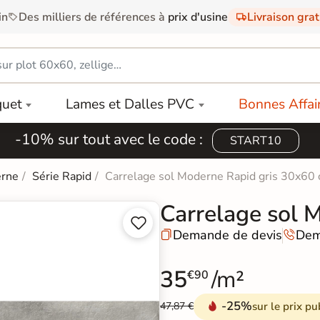
in
Des milliers de références à
prix d'usine
Livraison gra
quet
Lames et Dalles PVC
Bonnes Affai
-10% sur tout avec le code :
START10
erne
Série Rapid
Carrelage sol Moderne Rapid gris 30x60
Carrelage sol 


Demande de devis
Dem


35
/m²
€90
-25%
sur le prix pu
47,87 €