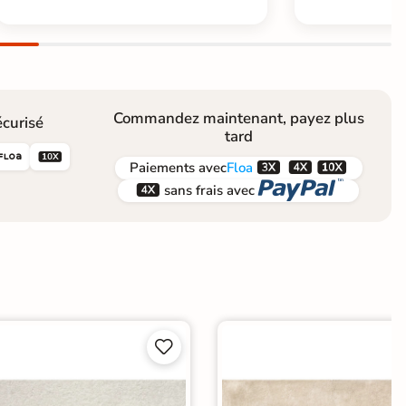
Commandez maintenant, payez plus
curisé
tard





Paiements
avec
Floa


sans frais avec

