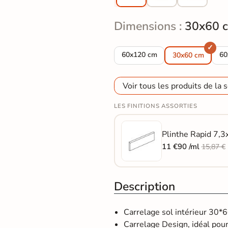
Dimensions :
30x60 
Carrelage sol Moderne Rapid gr
Ca
60x120 cm
60
30x60 cm
Voir tous les produits de la s
LES FINITIONS ASSORTIES
Plinthe Rapid 7,3
11 €90 /ml
15,87 €
Description
Carrelage sol intérieur 30*
Carrelage Design, idéal pour 