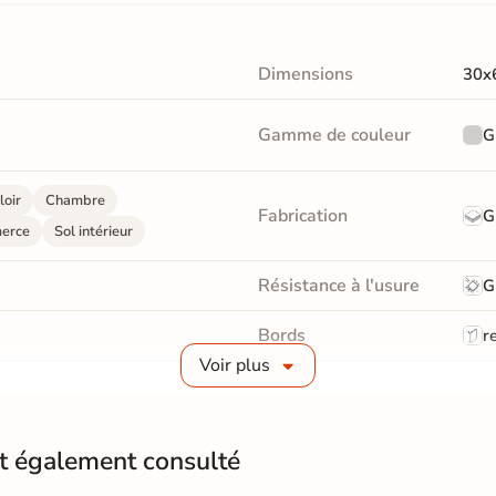
Dimensions
30x
Gamme de couleur
G
loir
Chambre
Fabrication
G
erce
Sol intérieur
Résistance à l'usure
G
Bords
re
Voir plus
Surface
Liss
Pièce humides
Oui
nt également consulté
Conditionnement
Boit