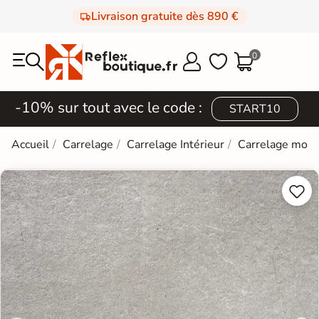
Livraison gratuite dès 890 €
0



-10% sur tout avec le code :
START10
Accueil
Carrelage
Carrelage Intérieur
Carrelage mod

