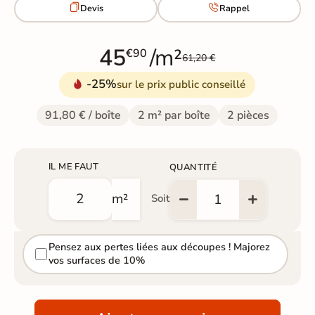


Devis
Rappel
45
/m²
€90
61,20 €
-25%
sur le prix public conseillé
91,80 € / boîte
2 m² par boîte
2 pièces
IL ME FAUT
QUANTITÉ
m²
Soit
Pensez aux pertes liées aux découpes ! Majorez
vos surfaces de 10%