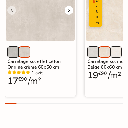
O
-
3
0
%
Carrelage sol effet béton
Carrelage sol mode
Origine crème 60x60 cm
Beige 60x60 cm
19
/m²
1 avis
€90
17
/m²
€90