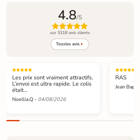
4.8
/5

sur 3318 avis clients
Tous
les avis
Les prix sont vraiment attractifs.
RAS
L’envoi est ultra rapide. Le colis
Jean Bapti
était...
Noellia.Q -
04/08/2026