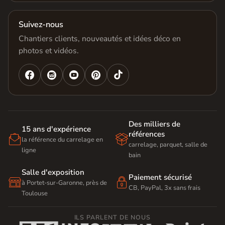
Suivez-nous
Chantiers clients, nouveautés et idées déco en
photos et vidéos.




Des milliers de
15 ans d'expérience
références


la référence du carrelage en
carrelage, parquet, salle de
ligne
bain
Salle d'exposition
Paiement sécurisé


à Portet-sur-Garonne, près de
CB, PayPal, 3x sans frais
Toulouse
ILS PARLENT DE NOUS