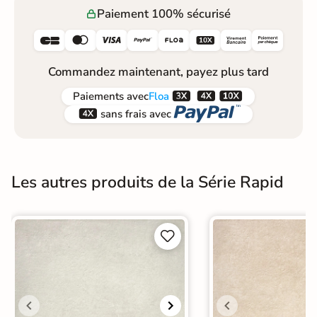
Paiement 100% sécurisé






Commandez maintenant, payez plus tard



Paiements
avec
Floa


sans frais avec
Les autres produits de la Série Rapid

