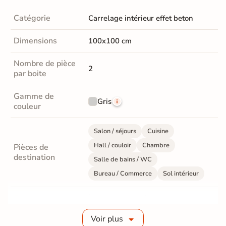
Catégorie
Carrelage intérieur effet beton
Dimensions
100x100 cm
Nombre de pièce
2
par boite
Gamme de
Gris
couleur
Salon / séjours
Cuisine
Hall / couloir
Chambre
Pièces de
destination
Salle de bains / WC
Bureau / Commerce
Sol intérieur
Fabrication
Grès cérame émaillé
Voir plus
Epaisseur
10 mm