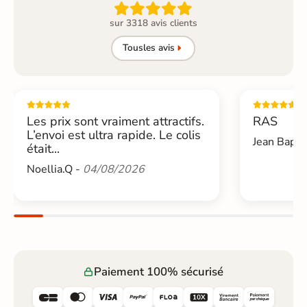

sur 3318 avis clients
Tous
les avis
Les prix sont vraiment attractifs.
RAS
L’envoi est ultra rapide. Le colis
Jean Bapti
était...
Noellia.Q -
04/08/2026
Paiement 100% sécurisé





