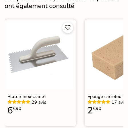
ont également consulté
Fabricants
Prb
Catégories
Joint de Carrelage


Platoir inox cranté
Eponge carreleur
29 avis
17 avis
6
2
€90
€90