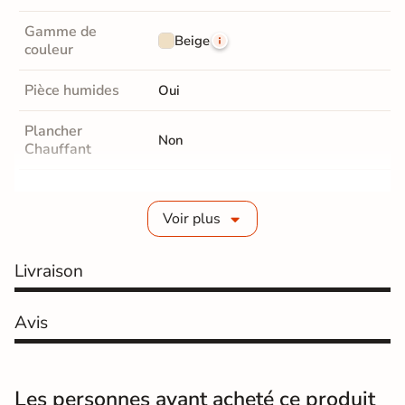
Gamme de
Beige
couleur
Pièce humides
Oui
Plancher
Non
Chauffant
Conditionnement
Sac de 25KG
Voir plus
Classe
CG2
Livraison
Consommation
0,2 à 3 kg/m2
Taille des joints
de 3 à 15 mm
Avis
Normes
Certification CE
Origine
France
Les personnes ayant acheté ce produit