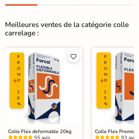
Meilleures ventes de la catégorie colle
carrelage :


P
P
R
R
O
O
M
M
O
O
-
-
2
2
0
0
%
%
Colle Flex deformable 20kg
Colle Flex Premiu
55 avis
93 avis