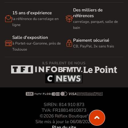
Des milliers de
15 ans d'expérience
références


la référence du carrelage en
carrelage, parquet, salle de
ligne
bain
Salle d'exposition
Paiement sécurisé


à Portet-sur-Garonne, près de
CB, PayPal, 3x sans frais
Toulouse
ILS PARLENT DE NOUS









SIREN: 814 910 873
TVA: FR18814910873
©2026 Réflex Boutique
®
Site mis à jour le 06/08/2026
Plan du site