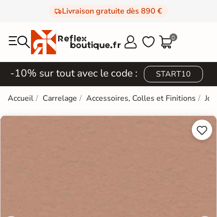
Livraison gratuite dès 890 €
0



-10% sur tout avec le code :
START10
Accueil
Carrelage
Accessoires, Colles et Finitions
Joi

