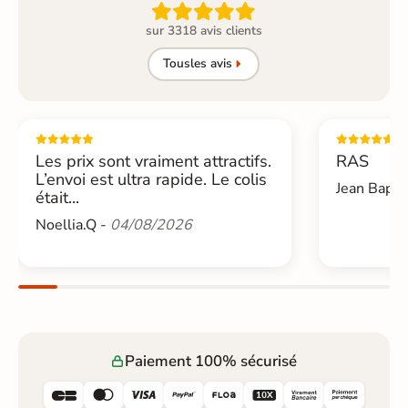

sur 3318 avis clients
Tous
les avis
Les prix sont vraiment attractifs.
RAS
L’envoi est ultra rapide. Le colis
Jean Bapti
était...
Noellia.Q -
04/08/2026
Paiement 100% sécurisé





