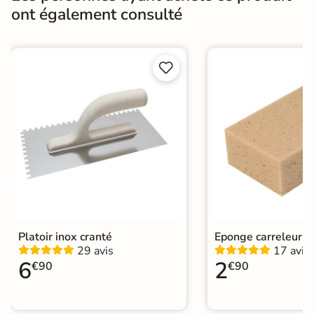
ont également consulté
Fabricants
Prb
Catégories
Joint de Carrelage
|
Carrelage Rose


Platoir inox cranté
Eponge carreleur
29 avis
17 avis
6
2
€90
€90