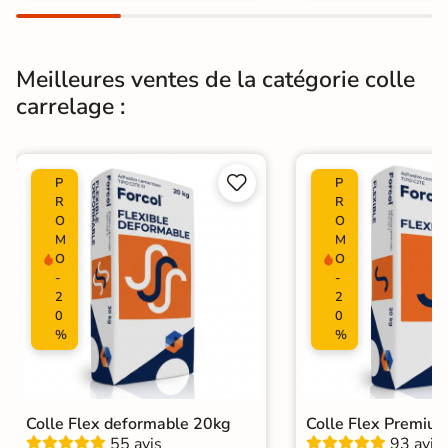
Meilleures ventes de la catégorie colle
carrelage :


P
P
R
R
O
O
M
M
O
O
-
-
2
2
0
0
%
%
Colle Flex deformable 20kg
Colle Flex Premiu
55 avis
93 avis