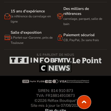
Des milliers de
15 ans d'expérience
références


la référence du carrelage en
carrelage, parquet, salle de
ligne
bain
Salle d'exposition
Paiement sécurisé


à Portet-sur-Garonne, près de
CB, PayPal, 3x sans frais
Toulouse
ILS PARLENT DE NOUS









SIREN: 814 910 873
TVA: FR18814910873
©2026 Réflex Boutique
®
Site mis à jour le 07/08/2026
Plan du site