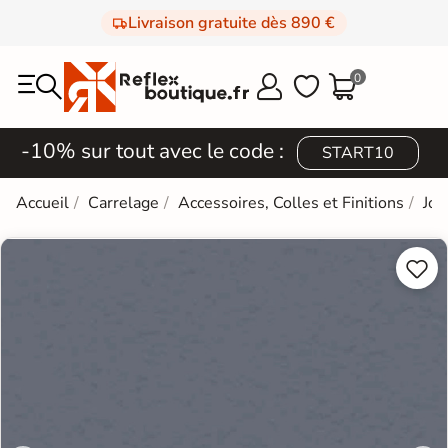
Livraison gratuite dès 890 €
0



-10% sur tout avec le code :
START10
Accueil
Carrelage
Accessoires, Colles et Finitions
Joi

