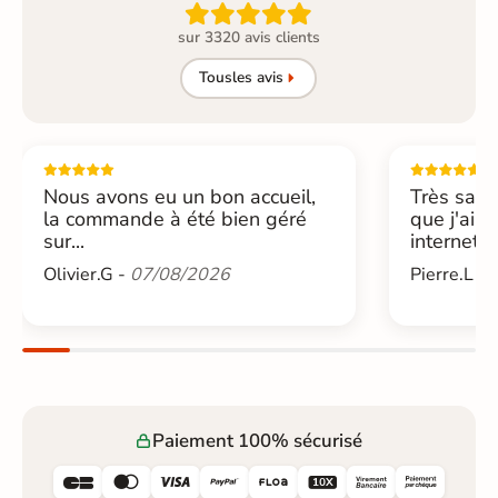

sur 3320 avis clients
Tous
les avis
Nous avons eu un bon accueil,
Très sati
la commande à été bien géré
que j'ai 
sur...
internet....
Olivier.G -
07/08/2026
Pierre.L -
Paiement 100% sécurisé





