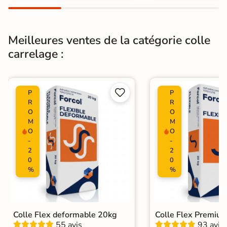
Meilleures ventes de la catégorie colle
carrelage :


P
P
R
R
O
O
M
M
O
O
-
-
2
2
0
0
%
%
Colle Flex deformable 20kg
Colle Flex Premiu
55 avis
93 avis