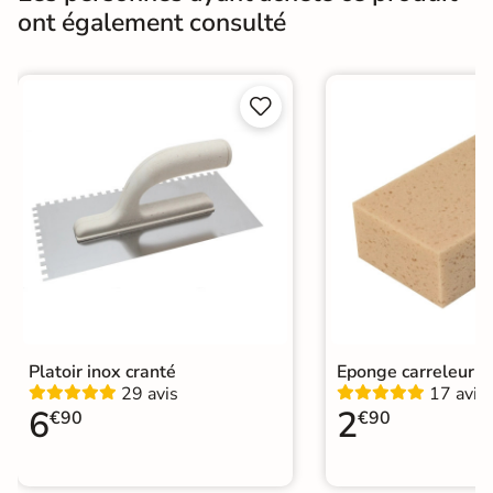
ont également consulté
Fabricants
Prb
Catégories
Joint de Carrelage


Platoir inox cranté
Eponge carreleur
29 avis
17 avis
6
2
€90
€90