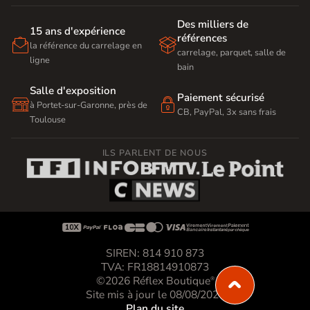
Des milliers de
15 ans d'expérience
références


la référence du carrelage en
carrelage, parquet, salle de
ligne
bain
Salle d'exposition
Paiement sécurisé


à Portet-sur-Garonne, près de
CB, PayPal, 3x sans frais
Toulouse
ILS PARLENT DE NOUS









SIREN: 814 910 873
TVA: FR18814910873
©2026 Réflex Boutique
®
Site mis à jour le 08/08/2026
Plan du site