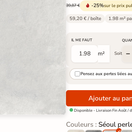
-25%
sur le prix pu
39,87 €
59,20 € / boîte
1.98 m² pa
IL ME FAUT
QUA
m²
Soit
Pensez aux pertes liées a
Ajouter au pan
Disponible - Livraison Fin Août /

Couleurs :
Séoul perl