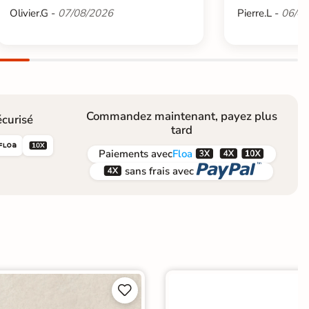
Olivier.G -
07/08/2026
Pierre.L -
06/08
Commandez maintenant, payez plus
curisé
tard





Paiements
avec
Floa


sans frais avec

