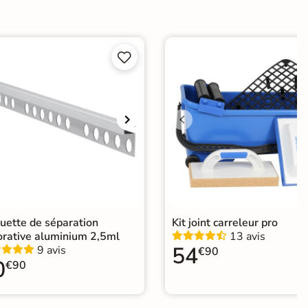
ui


Choix
ape
Ancien carrelage
agne
uette de séparation
Kit joint carreleur pro
orative aluminium 2,5ml
13 avis
54
9 avis
€90
0
€90