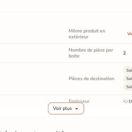
Même produit en
Vo
extérieur
Nombre de pièce par
2
boite
Sal
Pièces de destination
Sal
Sol
Epaisseur
1
Voir plus
Masse colorée
Non
Finition
M