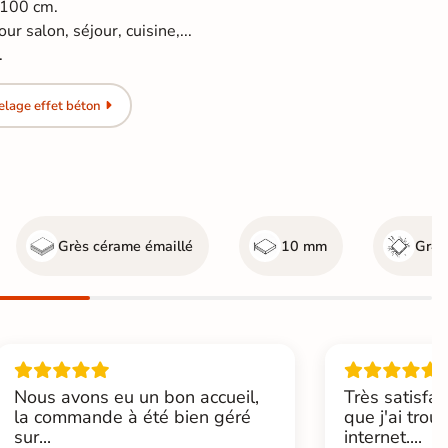
*100 cm.
ur salon, séjour, cuisine,...
.
elage effet béton
Grès cérame émaillé
10 mm
Gr4 -
Nous avons eu un bon accueil,
Très satisfai
la commande à été bien géré
que j'ai trou
sur...
internet....