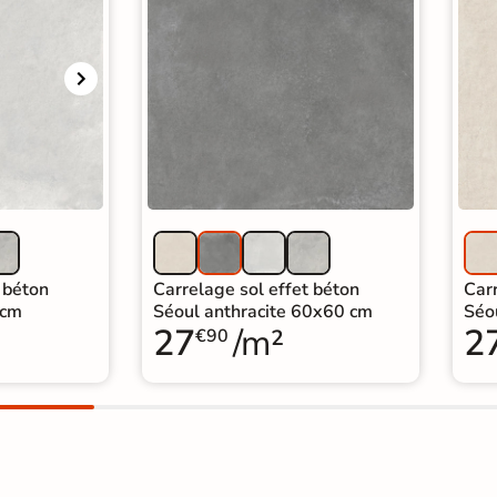
 béton
Carrelage sol effet béton
Carr
 cm
Séoul anthracite 60x60 cm
Séo
27
/m²
2
€90