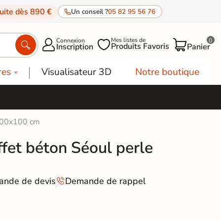
tuite dès 890 €
Un conseil ?
05 82 95 56 76
Mes listes de
Connexion
0




Produits Favoris
Inscription
Panier
res
Visualisateur 3D
Notre boutique
 100x100 cm
ffet béton Séoul perle
nde de devis
Demande de rappel
