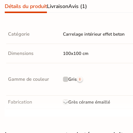
En une ou plusieurs fois
Détails du produit
Livraison
Avis
(1)
grâce à nos nombreuses
solutions de paiement
Catégorie
Carrelage intérieur effet beton
Dimensions
100x100 cm
Paiement
Données
Confidentialité
100%
cryptées
garantie
sécurisé
Livraison rapide et soignée
Gamme de couleur
Gris
En savoir plus
Fabrication
Grès cérame émaillé
Résistance à l'usure
Gr4 - Très résistant
Bords
rectifié