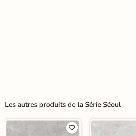
Terre
cuite &
tomette
Parement
mural
intérieur
PAR FORME &
DIMENSION
Carrelage
Les autres produits de la Série Séoul
hexagonal
Carrelage très
grand format

