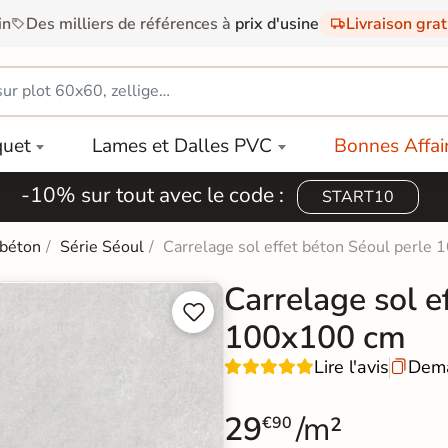
in
Des milliers de références à
prix d'usine
Livraison gra
quet
Lames et Dalles PVC
Bonnes Affai
-10% sur tout avec le code :
START10
 béton
Série Séoul
Carrelage sol effet béton Séoul perle
Carrelage sol e


100x100 cm
Lire l'avis
Dema

29
/m²
€90