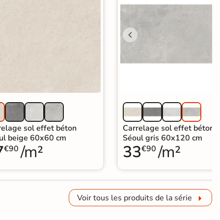
elage sol effet béton
Carrelage sol effet béton
ul beige 60x60 cm
Séoul gris 60x120 cm
7
/m²
33
/m²
€90
€90
Voir tous les produits de la série