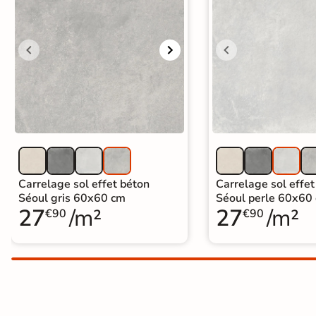
Carrelage extra fin
Voir tous les
formats
PAR FINITION
Carrelage poli /
semi-poli
Carrelage brillant
Carrelage sol effet béton
Carrelage sol effet
Séoul gris 60x60 cm
Séoul perle 60x60
27
/m²
27
/m²
Échantillons gratuits
€90
€90
PAIEMENT SÉCURISÉ
Payez comme
il vous plaira