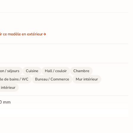
ir ce modèle en extérieur
on / séjours
Cuisine
Hall / couloir
Chambre
le de bains / WC
Bureau / Commerce
Mur intérieur
 intérieur
0 mm
ate