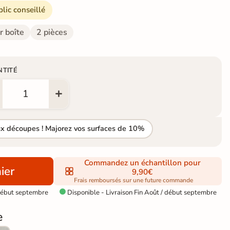
blic conseillé
r boîte
2 pièces
NTITÉ
ux découpes ! Majorez vos surfaces de 10%
Commandez un échantillon pour
ier
9,90€
Frais remboursés sur une future commande
 début septembre
Disponible - Livraison Fin Août / début septembre

e