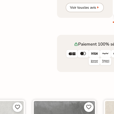
Voir tous
les avis
Paiement 100% sé







