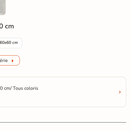
0 cm
ffet béton Séoul perle 60x120 cm
Carrelage sol effet béton Séoul perle 60x60 cm
60x60 cm
érie
0 cm/ Tous coloris