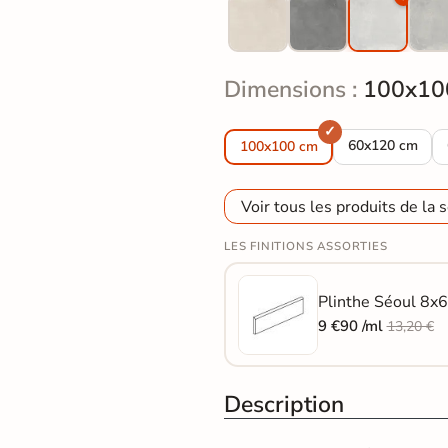
Dimensions :
100x10
Carrelage sol e
60x120 cm
100x100 cm
Voir tous les produits de la s
LES FINITIONS ASSORTIES
Plinthe Séoul 8x6
9 €90 /ml
13,20 €
Description