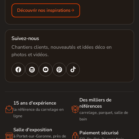
Découvrir nos inspirations
Suivez-nous
Chantiers clients, nouveautés et idées déco en
photos et vidéos.




Des milliers de
15 ans d'expérience
références


la référence du carrelage en
carrelage, parquet, salle de
ligne
bain
Salle d'exposition
Paiement sécurisé


à Portet-sur-Garonne, près de