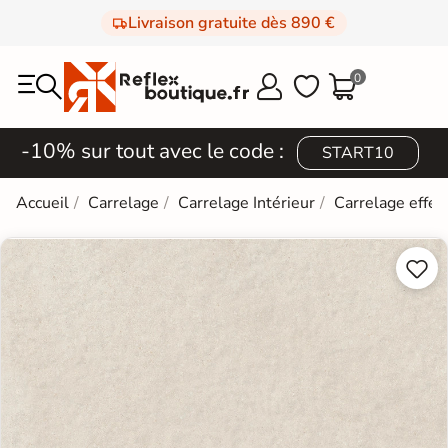
Livraison gratuite dès 890 €
0



-10% sur tout avec le code :
START10
Accueil
Carrelage
Carrelage Intérieur
Carrelage effet

