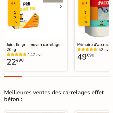
O
O
Résistant au Gel
Oui
-
-
2
2
Pièce humides
Oui
0
0
%
%
Plancher
Oui
Chauffant
Conditionnement
Boite
Joint fin gris moyen carrelage
Primaire d'accroch
20kg
52 avis
49
147 avis
€90
Choix
1er Choix
22
€90
Pose
Coller
Support
Chape
Ancien carrelage
Meilleures ventes des carrelages effet
Normes
Certification CE
béton :
Origine
Espagne