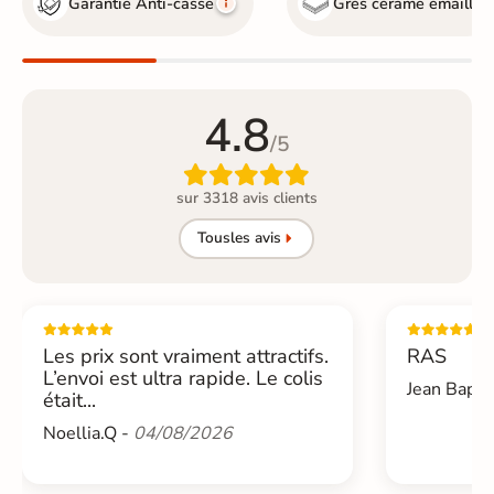
Garantie Anti-casse
Grès cérame émaillé
4.8
/5

sur 3318 avis clients
Tous
les avis
Les prix sont vraiment attractifs.
RAS
L’envoi est ultra rapide. Le colis
Jean Bapti
était...
Noellia.Q -
04/08/2026