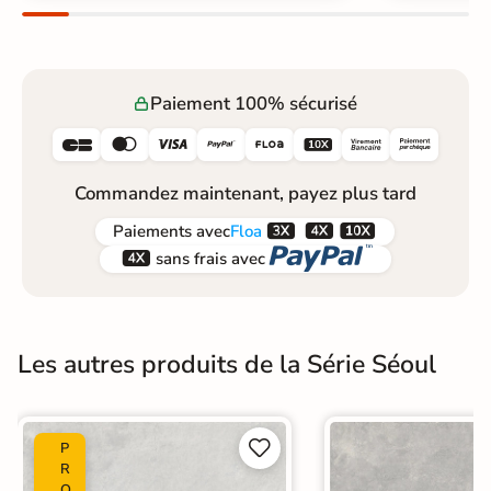
Paiement 100% sécurisé






Commandez maintenant, payez plus tard



Paiements
avec
Floa


sans frais avec
Les autres produits de la Série Séoul


P
R
O