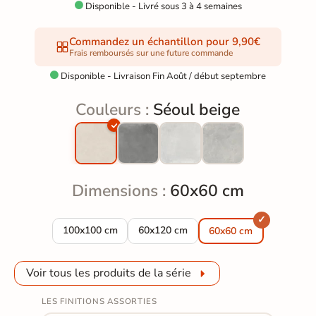
Disponible - Livré sous 3 à 4 semaines

Commandez un échantillon pour 9,90€
Frais remboursés sur une future commande
Disponible - Livraison Fin Août / début septembre

Couleurs :
Séoul beige
Dimensions :
60x60 cm
Carrelage sol effet béton Séoul beige 100x100 cm
Carrelage sol effet béton Séoul beige
100x100 cm
60x120 cm
60x60 cm
Voir tous les produits de la série
LES FINITIONS ASSORTIES