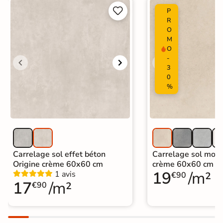
Carrelage effet béton ciré
|


P
Carrelage 60x60
|
Carrelage Beige
|
R
Carrelage intérieur / extérieur
O
Catégories
identique
M
|
Carrelage sol cuisine
|
O
Carrelage salon moderne
|
-
Carrelage Chambre
|
Carrelage WC
3
0
%
Carrelage sol effet béton
Carrelage sol mode
Origine crème 60x60 cm
crème 60x60 cm
19
/m²
1 avis
€90
17
/m²
€90