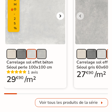
M
O
-
2
5
%
Carrelage sol effet béton
Carrelage sol effet
Séoul perle 100x100 cm
Séoul gris 60x60 
27
/m²
1 avis
€90
29
/m²
€90
Voir tous les produits de la série