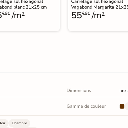
relage sol hexagonal
Carrelage sol hexagonal
abond blanc 21x25 cm
Vagabond Margarita 21x2
5
/m²
55
/m²
€90
€90
Dimensions
hex
Gamme de couleur
loir
Chambre