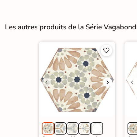
Terre
cuite &
Les autres produits de la Série Vagabond
tomette
Parement


mural
intérieur
PAR FORME &
DIMENSION
Carrelage
hexagonal
Carrelage très
grand format