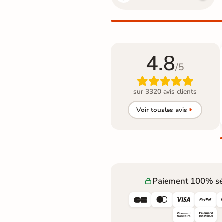
4.8
/5

sur 3320 avis clients
Voir tous
les avis
Paiement 100% sé



