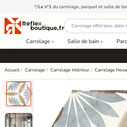
Le n°1
du carrelage, parquet et salle de ba
Carrelage
Mobilier
Parquet
Carrelage
Salle de bain
Par
Intérieur
et
Stratifié
squ'à
50%
Vasque
Carrelage
Parquet
PAR
Extérieur
Contrecollé
TYPE
Douche
relages
Accueil
Carrelage
Carrelage Intérieur
Carrelage Hexa
Dalle
Lames
aïences
Terrasse
Baignoires
PAR
PVC
Sur Plot
et Balnéos
squ'à
COULEUR
40%
Carrelage
Dalles
WC
Salle de
Stratifié
PVC
Bain
Bois
Carrelage
quets
Lames
Colle &
Salle de
ols
clair
Finition
Bain
tifiés