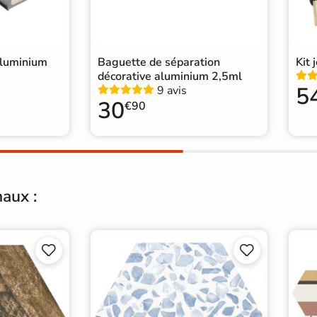
lle
|
Carrelage Blanc
|
n
|
Carrelage sol cuisine
|
age Chambre
|
aluminium
Baguette de séparation
Kit 
décorative aluminium 2,5ml
5
9 avis
30
€90
aux :



