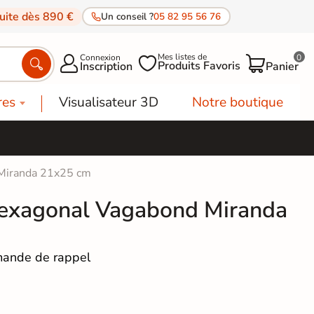
tuite dès 890 €
Un conseil ?
05 82 95 56 76
Mes listes de
Connexion
0




Produits Favoris
Inscription
Panier
res
Visualisateur 3D
Notre boutique
 Miranda 21x25 cm
hexagonal Vagabond Miranda
ande de rappel