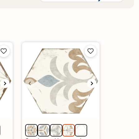



