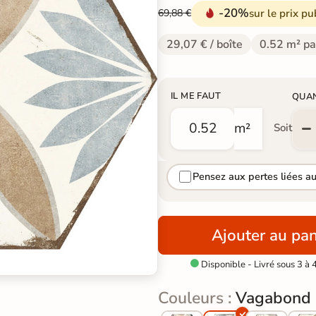
-20%
sur le prix pu
69,88 €
29,07 € / boîte
0.52 m² pa
IL ME FAUT
QUA
m²
Soit
Pensez aux pertes liées a
Ajouter au pan
Disponible - Livré sous 3 à 

Couleurs :
Vagabond 