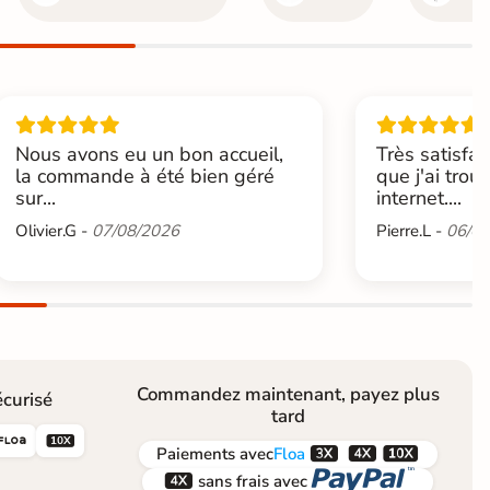
Nous avons eu un bon accueil,
Très satisfai
la commande à été bien géré
que j'ai trou
sur...
internet....
Olivier.G -
07/08/2026
Pierre.L -
06/08
Commandez maintenant, payez plus
curisé
tard





Paiements
avec
Floa


sans frais avec