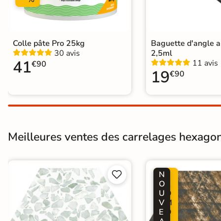
Carrelage carreaux de ciment
|
Carrelage hexagonal et nid d'abei
Catégories
Carrelage Bleu
|
Carrelage marro
Carrelage salon moderne
|
Carrel
Colle pâte Pro 25kg
Baguette d'angle 
Carrelage WC
30 avis
2,5ml
41
11 avis
€90
19
€90
Meilleures ventes des carrelages hexagon
N
P


O
R
U
O
V
M
E
O