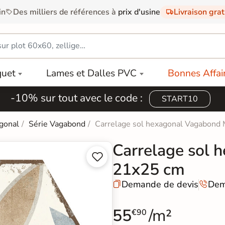
in
Des milliers de références à
prix d'usine
Livraison gra
quet
Lames et Dalles PVC
Bonnes Affai
-10% sur tout avec le code :
START10
gonal
Série Vagabond
Carrelage sol hexagonal Vagabond
Carrelage sol 


21x25 cm
Demande de devis
Dem


55
/m²
€90