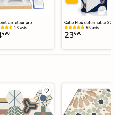
joint carreleur pro
Colle Flex deformable 20k
13 avis
55 avis
4
23
€90
€90

