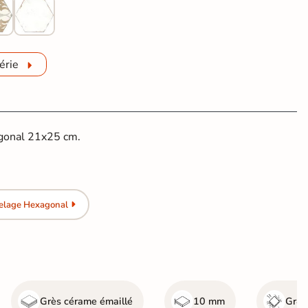
érie
agonal 21x25 cm.
relage Hexagonal
Grès cérame émaillé
10 mm
Gr4 -