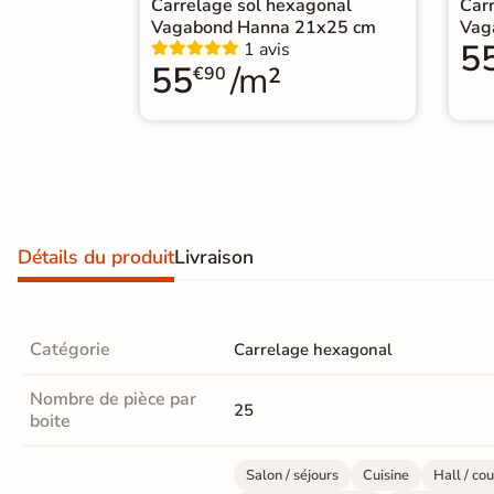
Carrelage sol hexagonal
Car
Carrelage extra fin
Vagabond Hanna 21x25 cm
Vag
5
1 avis
Voir tous les
55
/m²
€90
formats
PAR FINITION
Carrelage poli /
semi-poli
Détails du produit
Livraison
Carrelage brillant
Échantillons gratuits
Catégorie
Carrelage hexagonal
ÉCHANTILLONS
Nombre de pièce par
GRATUITS
25
boite
Échantillons
GRATUITS
*
Salon / séjours
Cuisine
Hall / cou