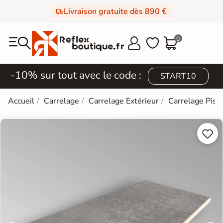
Livraison gratuite dès 890 €
0



-10% sur tout avec le code :
START10
Accueil
Carrelage
Carrelage Extérieur
Carrelage Pisc

