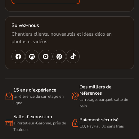
Suivez-nous
Chantiers clients, nouveautés et idées déco en
photos et vidéos.




Des milliers de
15 ans d'expérience
références


la référence du carrelage en
carrelage, parquet, salle de
ligne
bain
Salle d'exposition
Paiement sécurisé


à Portet-sur-Garonne, près de
CB, PayPal, 3x sans frais
Toulouse