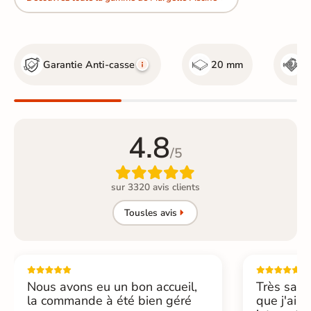
Garantie Anti-casse
20 mm
R
4.8
/5

sur 3320 avis clients
Tous
les avis
Nous avons eu un bon accueil,
Très sati
la commande à été bien géré
que j'ai 