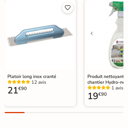


Choix
1er Choix
A coller sur chape
Pose
A coller sur ancien carrelage
Normes
Certification CE
Origine
Espagne
Platoir long inox cranté
Produit nettoyant f
12 avis
chantier Hydro-net
21
1 avis
€90
19
€90