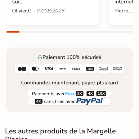
sur...
internet....
Olivier.G -
07/08/2026
Pierre.L -
Paiement 100% sécurisé






Commandez maintenant, payez plus tard



Paiements
avec
Floa


sans frais avec
Les autres produits de la Margelle