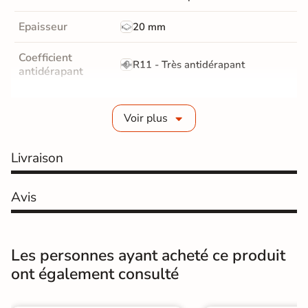
Epaisseur
20 mm
Coefficient
R11 - Très antidérapant
antidérapant
Résistance à
GR5 - Ultra-résistant
l'usure
Voir plus
Masse colorée
Non
Livraison
Bords
rectifié
Avis
Finition
Mate
Surface
Antidérapante et structurée
Les personnes ayant acheté ce produit
ont également consulté
Résistant au Gel
Oui
Conditionnement
Pièce