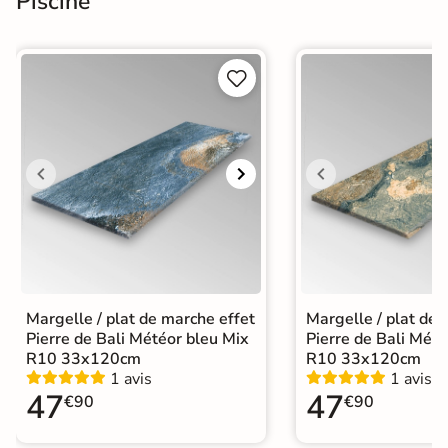
Piscine


Margelle / plat de marche effet
Margelle / plat de 
Pierre de Bali Météor bleu Mix
Pierre de Bali Mété
R10 33x120cm
R10 33x120cm
1 avis
1 avis
47
47
€90
€90