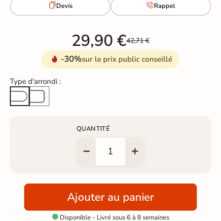


Devis
Rappel
29,90 €
42,71 €
-30%
sur le prix public conseillé
Type d'arrondi :
Arête cassée
Arrondi total
QUANTITÉ
Ajouter au panier
Disponible - Livré sous 6 à 8 semaines
