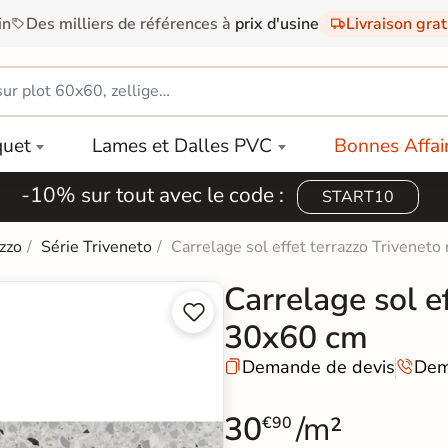
in
Des milliers de références à
prix d'usine
Livraison gra
quet
Lames et Dalles PVC
Bonnes Affai
-10% sur tout avec le code :
START10
zzo
Série Triveneto
Carrelage sol effet terrazzo Trivenet
Carrelage sol e


30x60 cm
Demande de devis
Dem


30
/m²
€90