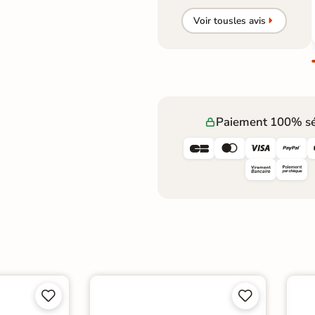
Voir tous
les avis
Paiement 100% sé







