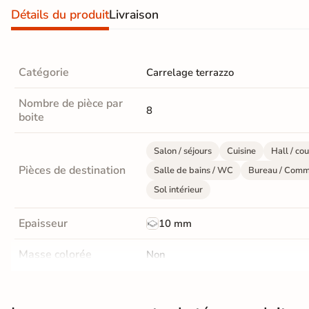
d'acheter
Détails du produit
Livraison
Utilisez notre simulateur
de carrelage en 3D pour
afficher nos produits
dans
Catégorie
Carrelage terrazzo
votre maison
Nombre de pièce par
8
boite
3D
3D
Salon / séjours
Cuisine
Hall / cou
Pièces de destination
Salle de bains / WC
Bureau / Comm
Sol intérieur
Rendu
Testez
Simple,
réaliste
plusieurs
rapide
en
références
et gratuit
temps
Epaisseur
10 mm
réel
Masse colorée
Tester le
Non
simulateur 3D
Finition
Mate
Aucune inscription requise