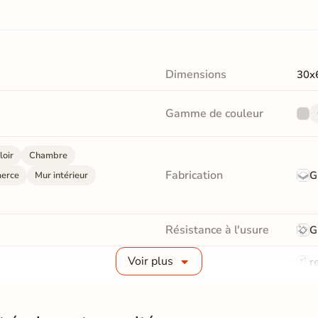
Dimensions
30x
Gamme de couleur
loir
Chambre
Fabrication
G
erce
Mur intérieur
Résistance à l'usure
G
Voir plus
Bords
re
Surface
Liss