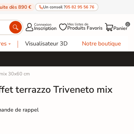
tuite dès 890 €
Un conseil ?
05 82 95 56 76
Mes listes de
Connexion
0




Produits Favoris
Inscription
Panier
res
Visualisateur 3D
Notre boutique
o mix 30x60 cm
ffet terrazzo Triveneto mix
ande de rappel