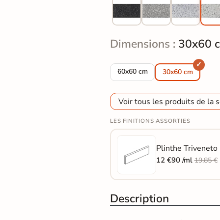
Dimensions :
30x60 
Carrelage sol effet terrazzo Tri
60x60 cm
30x60 cm
Voir tous les produits de la s
LES FINITIONS ASSORTIES
Plinthe Triveneto
12 €90 /ml
19,85 €
Description