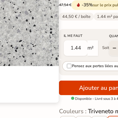
-35%
sur le prix pu
47,54 €
44,50 € / boîte
1.44 m² pa
IL ME FAUT
QUA
m²
Soit
Pensez aux pertes liées a
Ajouter au pan
Disponible - Livré sous 3 à 

Couleurs :
Triveneto 