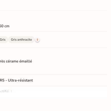
60 cm
Gris
Gris anthracite
rès cérame émaillé
R5 - Ultra-résistant
ctifié
e