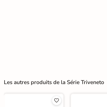
Terre
cuite &
tomette
Parement
mural
intérieur
PAR FORME &
DIMENSION
Carrelage
Les autres produits de la Série Triveneto
hexagonal
Carrelage très
grand format

