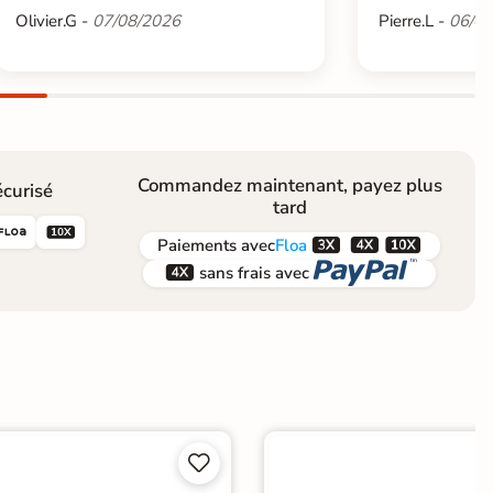
Olivier.G -
07/08/2026
Pierre.L -
06/08
Commandez maintenant, payez plus
curisé
tard





Paiements
avec
Floa


sans frais avec

