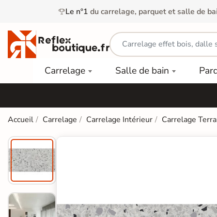
Le n°1
du carrelage, parquet et salle de ba
Carrelage
Mobilier
Parquet
Carrelage
Salle de bain
Par
Intérieur
et
Stratifié
squ'à
50%
Vasque
Carrelage
Parquet
PAR
Extérieur
Contrecollé
TYPE
Douche
relages
Accueil
Carrelage
Carrelage Intérieur
Carrelage Terra
Dalle
Lames
aïences
Terrasse
Baignoires
PAR
PVC
Sur Plot
et Balnéos
squ'à
COULEUR
40%
Carrelage
Dalles
WC
Salle de
Stratifié
PVC
Bain
Bois
Carrelage
quets
Lames
Colle &
Salle de
ols
clair
Finition
Bain
tifiés