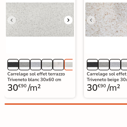
Carrelage extra fin
Voir tous les
formats
PAR FINITION
Carrelage poli /
semi-poli
Carrelage brillant
Carrelage sol effet terrazzo
Carrelage sol effet
Triveneto blanc 30x60 cm
Triveneto beige 3
30
/m²
30
/m²
Échantillons gratuits
€90
€90
SIMULATEUR 3D
Visualisez
avant