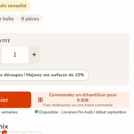
blic conseillé
r boîte
8 pièces
NTITÉ
ux découpes ! Majorez vos surfaces de 10%
Commandez un échantillon pour
ier
9,90€
Frais remboursés sur une future commande
4 semaines
Disponible - Livraison Fin Août / début septembre

mix