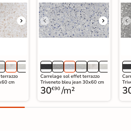
 terrazzo
Carrelage sol effet terrazzo
Carr
0x60 cm
Triveneto bleu jean 30x60 cm
Tri
30
/m²
3
€90