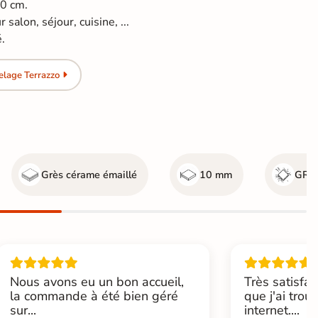
60 cm.
 salon, séjour, cuisine, ...
é.
elage Terrazzo
Grès cérame émaillé
10 mm
GR5 
Nous avons eu un bon accueil,
Très satisfai
la commande à été bien géré
que j'ai trou
sur...
internet....