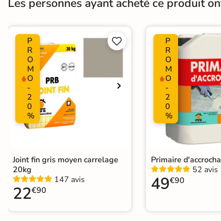
Les personnes ayant acheté ce produit o
Résistant au Gel
Oui
Plancher Chauffant
Oui
P
P


Choix
R
R
1er Choix
O
O
M
M
Support
Chape
Ancien carrelage
O
O
-
-
2
2
0
0
Origine
Italie
%
%
Joint fin gris moyen carrelage
Primaire d'accroch
20kg
52 avis
49
147 avis
€90
22
€90