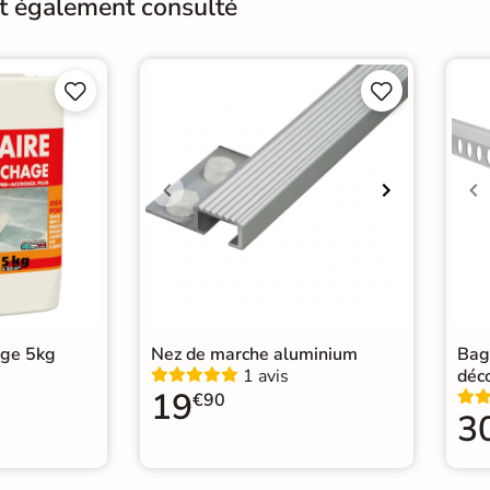
nt également consulté
Pièce humides
Oui
Conditionnement
Boit




Pose
Coll
Normes
Cert
Carr
Car
Catégories
Carr
Car
age 5kg
Nez de marche aluminium
Bag
1 avis
déc
19
€90
3