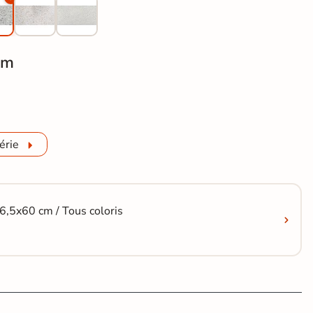
cm
veneto mix 60x60 cm
érie
 6,5x60 cm / Tous coloris