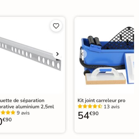
e


er
ification CE
elage Gris
|
Carrelage effet Terrazzo
|
relage 30x60 cm
|
Carrelage sol cuisine
|
elage salon moderne
|
Carrelage Chambre
|
relage WC
uette de séparation
Kit joint carreleur pro
orative aluminium 2,5ml
13 avis
54
9 avis
€90
0
€90