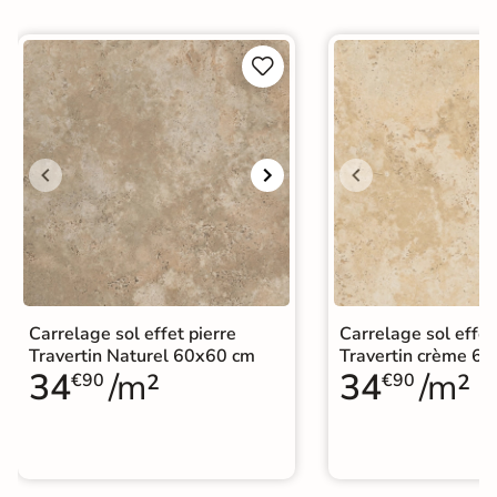


Carrelage sol effet pierre
Carrelage sol effet
Travertin Naturel 60x60 cm
Travertin crème 6
34
/m²
34
/m²
€90
€90