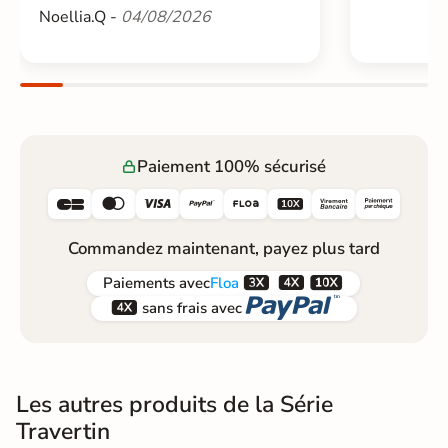
Noellia.Q -
04/08/2026
Paiement 100% sécurisé






Commandez maintenant, payez plus tard



Paiements
avec
Floa


sans frais avec
Les autres produits de la Série
Travertin