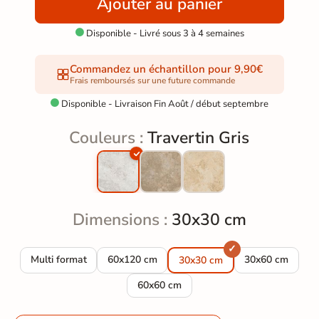
Ajouter au panier
Disponible - Livré sous 3 à 4 semaines

Commandez un échantillon pour 9,90€
Frais remboursés sur une future commande
Disponible - Livraison Fin Août / début septembre

Couleurs :
Travertin Gris
Dimensions :
30x30 cm
Carrelage sol effet pierre Travertin Gris multi-format
Carrelage sol effet pierre Travertin Gris 60x1
Carrelage sol ef
Multi format
60x120 cm
30x60 cm
30x30 cm
Carrelage sol effet pierre Travertin Gri
60x60 cm