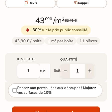


Devis
Rappel
43
/m²
€90
62,71 €
-30%
sur le prix public conseillé
43,90 € / boîte
1 m² par boîte
11 pièces
IL ME FAUT
QUANTITÉ
m²
Soit
Pensez aux pertes liées aux découpes ! Majorez
vos surfaces de 10%