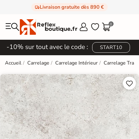
Livraison gratuite dès 890 €
0



-10% sur tout avec le code :
START10
Accueil
Carrelage
Carrelage Intérieur
Carrelage Trave

