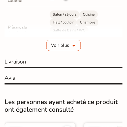
couleur
Salon / séjours
Cuisine
Hall / couloir
Chambre
Pièces de
Salle de bains / WC
destination
Bureau / Commerce
Mur intérieur
Voir plus
Sol intérieur
Fabrication
Grès cérame émaillé
Livraison
Epaisseur
9 mm
Avis
Résistance à
GR5 - Ultra-résistant
l'usure
Les personnes ayant acheté ce produit
Masse colorée
Oui
ont également consulté
Bords
rectifié