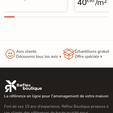
40
/m²
€90


Avis clients
Échantillons gratuit
Découvrez tous les avis
Offre spéciale

La référence en ligne pour l'amenagement de votre maison
Fort de ses 15 ans d’experience, Réflex Boutique propose à
ses clients des références de haute qualité pour