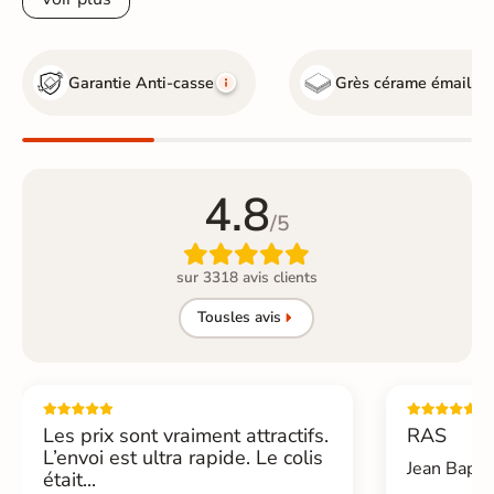
Garantie Anti-casse
Grès cérame émaillé
4.8
/5

sur 3318 avis clients
Tous
les avis
Les prix sont vraiment attractifs.
RAS
L’envoi est ultra rapide. Le colis
Jean Bapti
était...