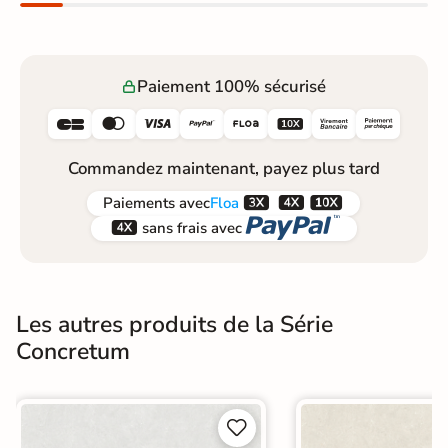
Paiement 100% sécurisé






Commandez maintenant, payez plus tard



Paiements
avec
Floa


sans frais avec
Les autres produits de la Série
Concretum

