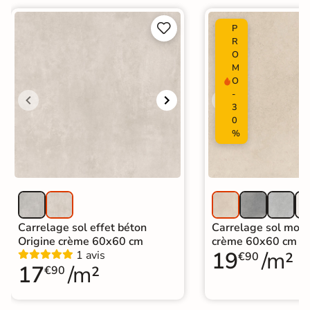
Carrelage effet béton ciré
|


P
Carrelage grand format et XXL
|
R
Carrelage 120x120
|
O
Carrelage Blanc
|
M
Catégories
Carrelage intérieur / extérieur
O
identique
-
|
Carrelage sol cuisine
|
3
Carrelage salon moderne
|
0
Carrelage Chambre
|
Carrelage WC
%
Carrelage sol effet béton
Carrelage sol mode
Origine crème 60x60 cm
crème 60x60 cm
19
/m²
1 avis
€90
17
/m²
€90