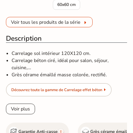
Carrelage sol effet béton Concretum B
60x60 cm
Voir tous les produits de la série
Description
Carrelage sol intérieur 120X120 cm.
Carrelage béton ciré, idéal pour salon, séjour,
cuisine,...
Grès cérame émaillé masse colorée, rectifié.
Découvrez toute la gamme de Carrelage effet béton
Voir plus
Garantie Anti-casse
Grès cérame émaillé