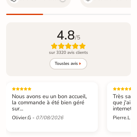
4.8
/5

sur 3320 avis clients
Tous
les avis
Nous avons eu un bon accueil,
Très sati
la commande à été bien géré
que j'ai 
sur...
internet....
Olivier.G -
07/08/2026
Pierre.L -