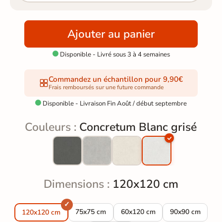
Ajouter au panier
Disponible - Livré sous 3 à 4 semaines

Commandez un échantillon pour 9,90€
Frais remboursés sur une future commande
Disponible - Livraison Fin Août / début septembre

Couleurs :
Concretum Blanc grisé
Dimensions :
120x120 cm
Carrelage sol effet béton Concretum Blanc g
Carrelage sol effet béton Conc
Carrelage sol e
75x75 cm
60x120 cm
90x90 cm
120x120 cm