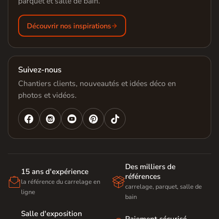
parquet et salle de bain.
Découvrir nos inspirations
Suivez-nous
Chantiers clients, nouveautés et idées déco en
photos et vidéos.




Des milliers de
15 ans d'expérience
références


la référence du carrelage en
carrelage, parquet, salle de
ligne
bain
Salle d'exposition
Paiement sécurisé