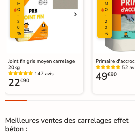
M
M
O
O
Résistant au Gel
Oui
-
-
2
2
Pièce humides
Oui
0
0
%
%
Plancher
Oui
Chauffant
Conditionnement
Boite
Joint fin gris moyen carrelage
Primaire d'accroch
20kg
52 avis
49
147 avis
€90
Choix
1er Choix
22
€90
Pose
Coller
Support
Chape
Ancien carrelage
Meilleures ventes des carrelages effet
Normes
Certification CE
béton :
Origine
Espagne