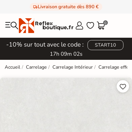
Livraison gratuite dès 890 €
0



-10% sur tout avec le code :
START10
17h 09m 01s
Accueil
Carrelage
Carrelage Intérieur
Carrelage effet

