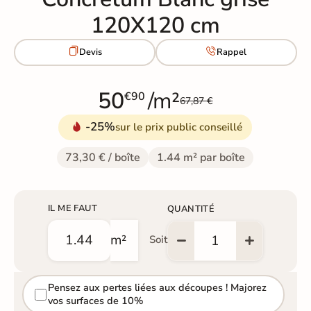
120X120 cm


Devis
Rappel
50
/m²
€90
67,87 €
-25%
sur le prix public conseillé
73,30 € / boîte
1.44 m² par boîte
IL ME FAUT
QUANTITÉ
m²
Soit
Pensez aux pertes liées aux découpes ! Majorez
vos surfaces de 10%