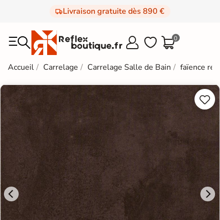
Livraison gratuite dès 890 €
0



Accueil
Carrelage
Carrelage Salle de Bain
faïence rét

