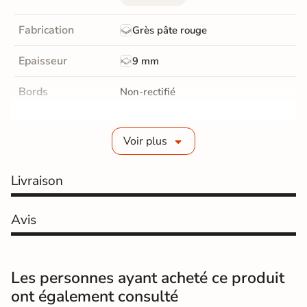
Fabrication
Grès pâte rouge
Epaisseur
9 mm
Bords
Non-rectifié
Finition
Satinée
Voir plus
Surface
Lisse
Livraison
Résistant au Gel
Non
Pièce humides
Oui
Avis
Conditionnement
Boite
Les personnes ayant acheté ce produit
Choix
1er Choix
ont également consulté