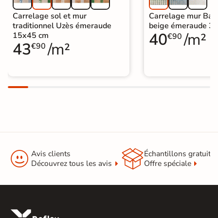
Carrelage sol et mur
Carrelage mur Bara
traditionnel Uzès émeraude
beige émeraude 3
40
/m²
15x45 cm
€90
43
/m²
€90


Avis clients
Échantillons gratuit
Découvrez tous les avis
Offre spéciale