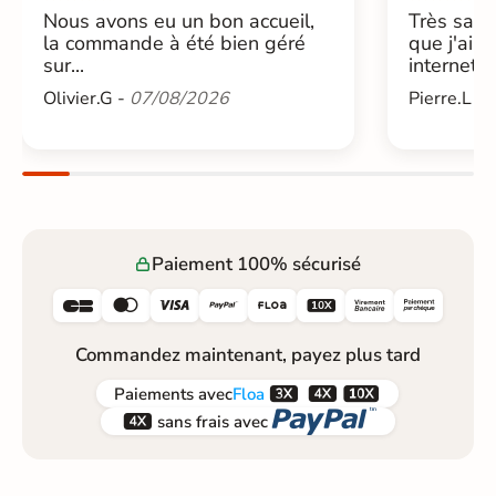
Nous avons eu un bon accueil,
Très sati
la commande à été bien géré
que j'ai 
sur...
internet....
Olivier.G -
07/08/2026
Pierre.L -
Paiement 100% sécurisé






Commandez maintenant, payez plus tard



Paiements
avec
Floa


sans frais avec