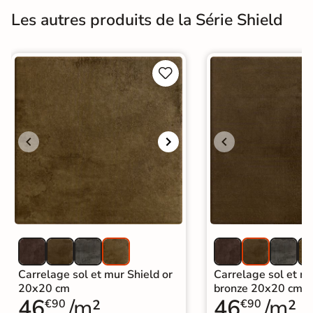
Les autres produits de la Série Shield


Carrelage sol et mur Shield or
Carrelage sol et m
20x20 cm
bronze 20x20 cm
46
/m²
46
/m²
€90
€90