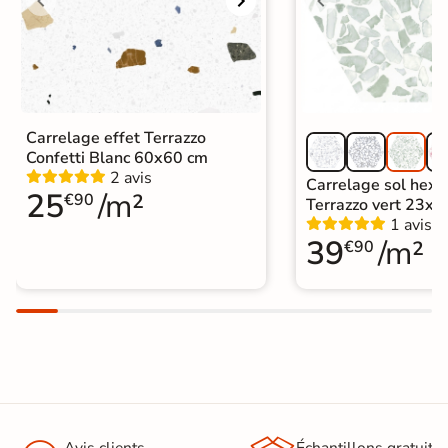
Carrelage effet Terrazzo
Confetti Blanc 60x60 cm
2 avis
Carrelage sol hex
25
/m²
€90
Terrazzo vert 23x2
1 avis
39
/m²
€90
Avis clients
Échantillons gratuit