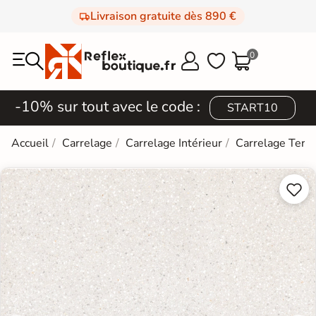
Livraison gratuite dès 890 €
0



-10% sur tout avec le code :
START10
Accueil
Carrelage
Carrelage Intérieur
Carrelage Terra

