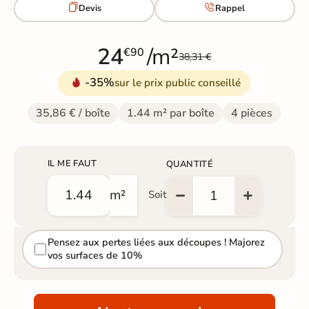


Devis
Rappel
24
/m²
€90
38,31 €
-35%
sur le prix public conseillé
35,86 € / boîte
1.44 m² par boîte
4 pièces
IL ME FAUT
QUANTITÉ
m²
Soit
Pensez aux pertes liées aux découpes ! Majorez
vos surfaces de 10%