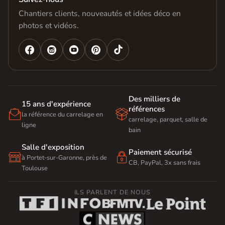
Chantiers clients, nouveautés et idées déco en
photos et vidéos.




Des milliers de
15 ans d'expérience
références


la référence du carrelage en
carrelage, parquet, salle de
ligne
bain
Salle d'exposition
Paiement sécurisé


à Portet-sur-Garonne, près de
CB, PayPal, 3x sans frais
Toulouse
ILS PARLENT DE NOUS