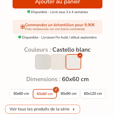
Ajouter au panier
Disponible - Livré sous 3 à 4 semaines

Commandez un échantillon pour 9,90€
Frais remboursés sur une future commande
Disponible - Livraison Fin Août / début septembre

Couleurs :
Castello blanc
Dimensions :
60x60 cm
Carrelage effet Terrazzo Castello blanc 30x60 cm
Carrelage effet Terrazzo Castell
Carrelage effet Te
30x60 cm
90x90 cm
60x120 cm
60x60 cm
Voir tous les produits de la série