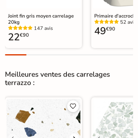
Choix
1er Choix
Joint fin gris moyen carrelage
Primaire d'accroch
20kg
52 avis
Pose
Coller
49
147 avis
€90
22
€90
Support
Chape
Ancien carrelage
Normes
Certification CE
Origine
Italie
Meilleures ventes des carrelages
terrazzo :
Carrelage salle de bain grand
format
|
Carrelage 60x60
|
Carrelage Blanc
Catégories
|
Carrelage effet Terrazzo
|
Carrelage sol cuisine
|


Carrelage salon moderne
|
Carrelage Chambre
|
Carrelage WC