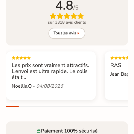
4.8
/5

sur 3318 avis clients
Tous
les avis
Les prix sont vraiment attractifs.
RAS
L’envoi est ultra rapide. Le colis
Jean Bapti
était...
Noellia.Q -
04/08/2026
Paiement 100% sécurisé