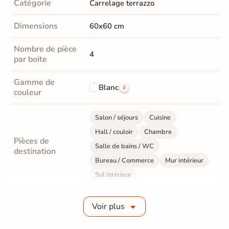
Catégorie
Carrelage terrazzo
Dimensions
60x60 cm
Nombre de pièce
4
par boite
Gamme de
Blanc
couleur
Salon / séjours
Cuisine
Hall / couloir
Chambre
Pièces de
Salle de bains / WC
destination
Bureau / Commerce
Mur intérieur
Sol intérieur
Fabrication
Grès cérame émaillé
Voir plus
Epaisseur
9 mm