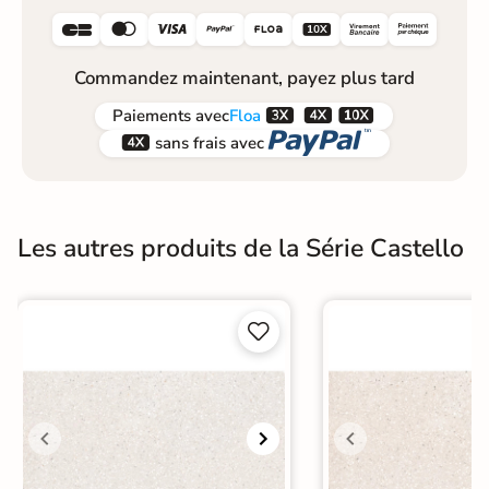






Commandez maintenant, payez plus tard



Paiements
avec
Floa


sans frais avec
Les autres produits de la Série Castello

