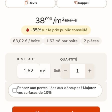


Devis
Rappel
38
/m²
€90
59,84 €
-35%
sur le prix public conseillé
63,02 € / boîte
1.62 m² par boîte
2 pièces
IL ME FAUT
QUANTITÉ
m²
Soit
Pensez aux pertes liées aux découpes ! Majorez
vos surfaces de 10%