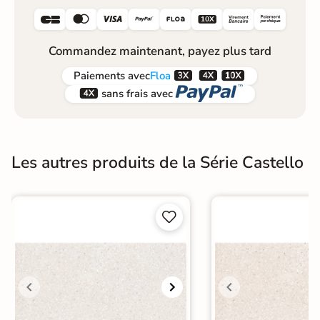






Commandez maintenant, payez plus tard



Paiements
avec
Floa


sans frais avec
Les autres produits de la Série Castello

