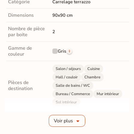
Catégorie
Carrelage terrazzo
Dimensions
90x90 cm
Nombre de pièce
2
par boite
Gamme de
Gris
couleur
Salon / séjours
Cuisine
Hall / couloir
Chambre
Pièces de
Salle de bains / WC
destination
Bureau / Commerce
Mur intérieur
Sol intérieur
Fabrication
Grès cérame émaillé
Voir plus
Epaisseur
9 mm