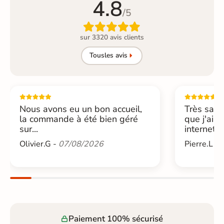
4.8
/5

sur 3320 avis clients
Tous
les avis
Nous avons eu un bon accueil,
Très sati
la commande à été bien géré
que j'ai 
sur...
internet....
Olivier.G -
07/08/2026
Pierre.L -
Paiement 100% sécurisé