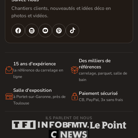
Chantiers clients, nouveautés et idées déco en
photos et vidéos.




Des milliers de
15 ans d'expérience
références


la référence du carrelage en
carrelage, parquet, salle de
ligne
bain
Salle d'exposition
Paiement sécurisé


à Portet-sur-Garonne, près de
CB, PayPal, 3x sans frais
Toulouse
ILS PARLENT DE NOUS