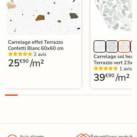
Carrelage effet Terrazzo
Confetti Blanc 60x60 cm
2 avis
Carrelage sol hex
25
/m²
€90
Terrazzo vert 23x2
1 avis
39
/m²
€90
Avis clients
Échantillons gratuit