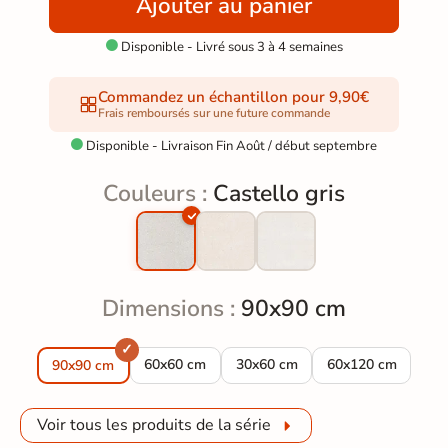
Ajouter au panier
Disponible - Livré sous 3 à 4 semaines

Commandez un échantillon pour 9,90€
Frais remboursés sur une future commande
Disponible - Livraison Fin Août / début septembre

Couleurs :
Castello gris
Dimensions :
90x90 cm
Carrelage effet Terrazzo Castello gris 60x60 c
Carrelage effet Terrazzo Castell
Carrelage effet Te
60x60 cm
30x60 cm
60x120 cm
90x90 cm
Voir tous les produits de la série