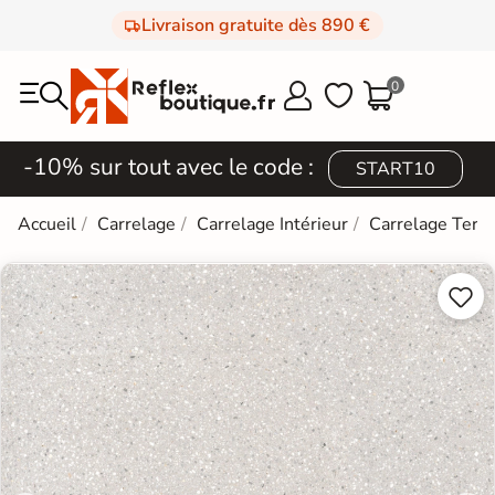
Livraison gratuite dès 890 €
0



-10% sur tout avec le code :
START10
Accueil
Carrelage
Carrelage Intérieur
Carrelage Terra

