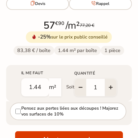


Devis
Rappel
57
/m²
€90
77,20 €
-25%
sur le prix public conseillé
83,38 € / boîte
1.44 m² par boîte
1 pièce
IL ME FAUT
QUANTITÉ
m²
Soit
Pensez aux pertes liées aux découpes ! Majorez
vos surfaces de 10%