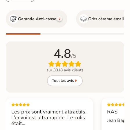
Garantie Anti-casse
Grès cérame émaillé
4.8
/5

sur 3318 avis clients
Tous
les avis
Les prix sont vraiment attractifs.
RAS
L’envoi est ultra rapide. Le colis
Jean Bapti
était...