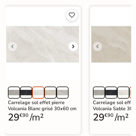


Carrelage sol effet pierre
Carrelage sol effet
Volcania Blanc grisé 30x60 cm
Volcania Sable 30
29
/m²
29
/m²
€90
€90