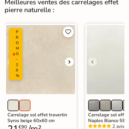
Meilleures ventes des carrelages effet
Normes
Certification CE
pierre naturelle :
Origine
Italie
Carrelage effet pierre intérieur
|


P
Carrelage 120x120
|
Carrelage Gris
R
|
O
Carrelage intérieur / extérieur
Catégories
M
identique
O
|
Carrelage sol cuisine
|
-
Carrelage salon moderne
|
2
Carrelage Chambre
|
Carrelage WC
9
%
Carrelage sol effet travertin
Carrelage sol effet
Syros beige 60x60 cm
Naples Bianco 59,
21
/m²
2 avis
€90