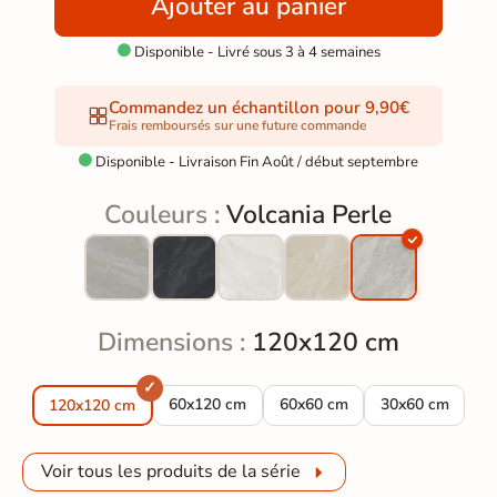
Ajouter au panier
Disponible - Livré sous 3 à 4 semaines

Commandez un échantillon pour 9,90€
Frais remboursés sur une future commande
Disponible - Livraison Fin Août / début septembre

Couleurs :
Volcania Perle
Dimensions :
120x120 cm
Carrelage sol effet pierre Volcania Perle 60x
Carrelage sol effet pierre Vol
Carrelage sol ef
60x120 cm
60x60 cm
30x60 cm
120x120 cm
Voir tous les produits de la série