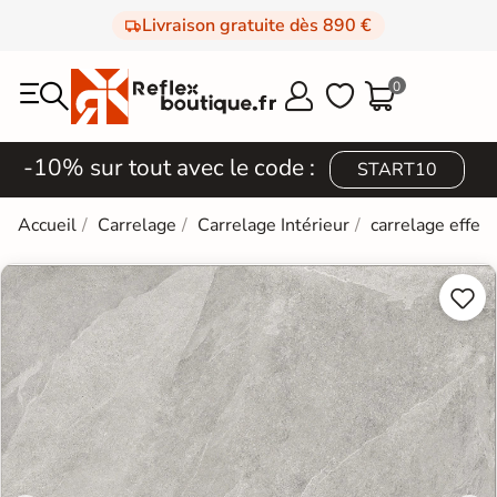
Livraison gratuite dès 890 €
0



-10% sur tout avec le code :
START10
Accueil
Carrelage
Carrelage Intérieur
carrelage effet 

