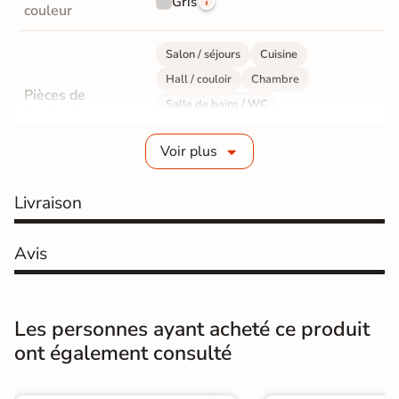
Gris
couleur
Salon / séjours
Cuisine
Hall / couloir
Chambre
Pièces de
Salle de bains / WC
destination
Bureau / Commerce
Mur intérieur
Voir plus
Sol intérieur
Fabrication
Grès cérame émaillé
Livraison
Epaisseur
9 mm
Avis
Résistance à
GR5 - Ultra-résistant
l'usure
Les personnes ayant acheté ce produit
Masse colorée
Oui
ont également consulté
Bords
rectifié