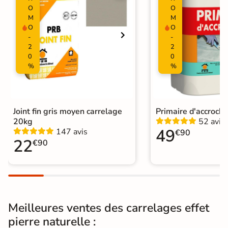
O
O
M
M
Variation de la
V2
O
O
couleur
-
-
2
2
Pièce humides
Oui
0
0
%
%
Plancher
Oui
Chauffant
Conditionnement
Boite
Joint fin gris moyen carrelage
Primaire d'accroch
20kg
52 avis
49
147 avis
€90
Choix
1er Choix
22
€90
Pose
Coller
Support
Chape
Ancien carrelage
Meilleures ventes des carrelages effet
Normes
Certification CE
pierre naturelle :