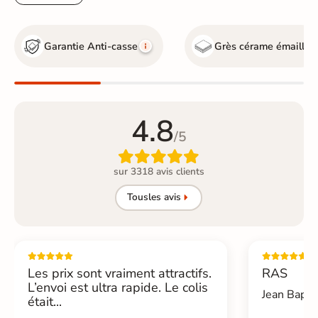
Garantie Anti-casse
Grès cérame émaillé
4.8
/5

sur 3318 avis clients
Tous
les avis
Les prix sont vraiment attractifs.
RAS
L’envoi est ultra rapide. Le colis
Jean Bapti
était...