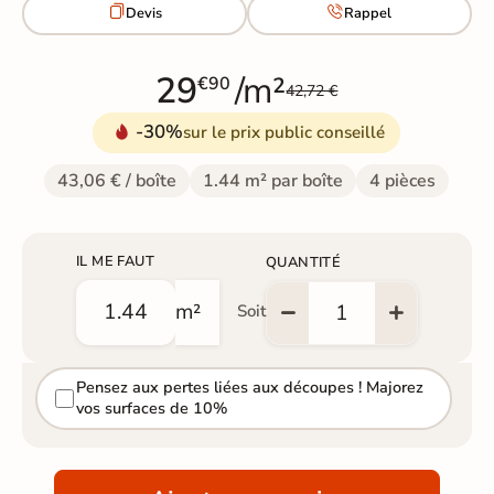


Devis
Rappel
29
/m²
€90
42,72 €
-30%
sur le prix public conseillé
43,06 € / boîte
1.44 m² par boîte
4 pièces
IL ME FAUT
QUANTITÉ
m²
Soit
Pensez aux pertes liées aux découpes ! Majorez
vos surfaces de 10%