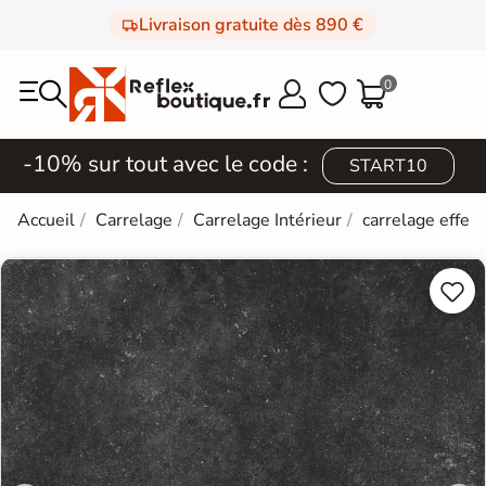
Livraison gratuite dès 890 €
0



-10% sur tout avec le code :
START10
Accueil
Carrelage
Carrelage Intérieur
carrelage effet 

