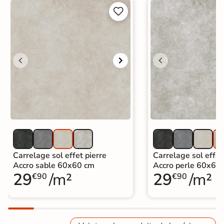


Carrelage sol effet pierre
Carrelage sol effet
Accro sable 60x60 cm
Accro perle 60x60
29
/m²
29
/m²
€90
€90