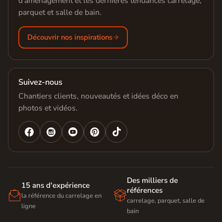
d'aménagement et les dernières tendances carrelage,
parquet et salle de bain.
Découvrir nos inspirations
Suivez-nous
Chantiers clients, nouveautés et idées déco en
photos et vidéos.




Des milliers de
15 ans d'expérience
références


la référence du carrelage en
carrelage, parquet, salle de
ligne
bain