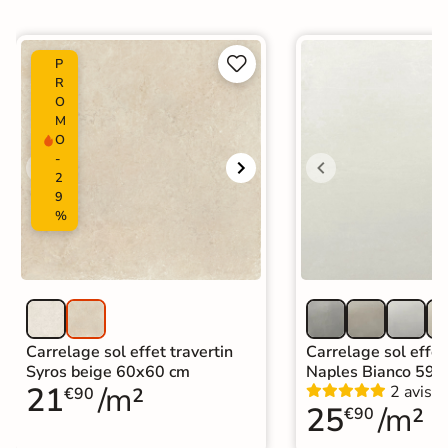
Origine
Espagne
Carrelage effet pierre intérieur
|


P
Carrelage 60x60
|
Carrelage Noir
|
R
Carrelage effet travertin intérieur
|
Catégories
O
Carrelage sol cuisine
|
M
Carrelage salon moderne
|
O
Carrelage Chambre
|
Carrelage WC
-
2
9
%
Carrelage sol effet travertin
Carrelage sol effet
Syros beige 60x60 cm
Naples Bianco 59,
21
/m²
2 avis
€90
25
/m²
€90