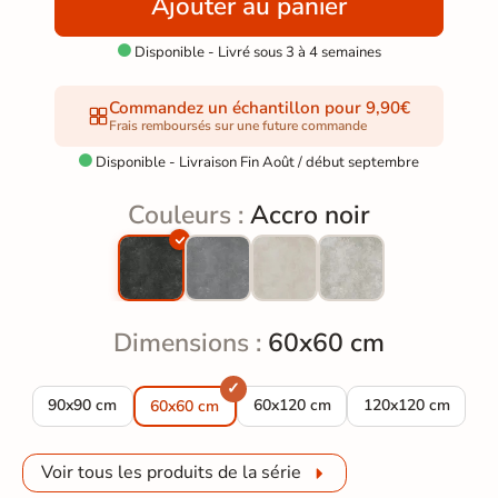
Ajouter au panier
Disponible - Livré sous 3 à 4 semaines

Commandez un échantillon pour 9,90€
Frais remboursés sur une future commande
Disponible - Livraison Fin Août / début septembre

Couleurs :
Accro noir
Dimensions :
60x60 cm
Carrelage sol effet pierre Accro noir 90x90 cm
Carrelage sol effet pierre Accro n
Carrelage sol effe
90x90 cm
60x120 cm
120x120 cm
60x60 cm
Voir tous les produits de la série