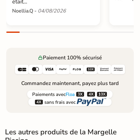
était...
Noellia.Q -
04/08/2026
Paiement 100% sécurisé






Commandez maintenant, payez plus tard



Paiements
avec
Floa


sans frais avec
Les autres produits de la Margelle