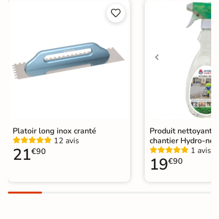


Choix
1er Choix
A coller sur chape
Pose
A coller sur ancien carrelage
Normes
Certification CE
Origine
Italie
Platoir long inox cranté
Produit nettoyant f
12 avis
chantier Hydro-net
21
1 avis
€90
19
€90