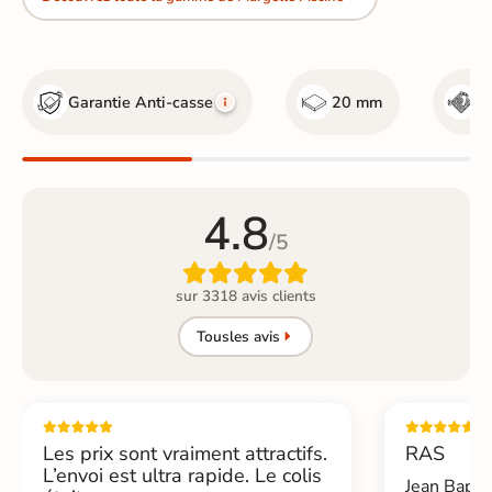
Garantie Anti-casse
20 mm
R
4.8
/5

sur 3318 avis clients
Tous
les avis
Les prix sont vraiment attractifs.
RAS
L’envoi est ultra rapide. Le colis
Jean Bapti