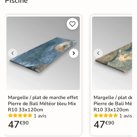
Piscine


Margelle / plat de marche effet
Margelle / plat de 
Pierre de Bali Météor bleu Mix
Pierre de Bali Mété
R10 33x120cm
R10 33x120cm
1 avis
1 avis
47
47
€90
€90