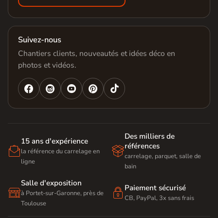
Suivez-nous
Chantiers clients, nouveautés et idées déco en
photos et vidéos.




Des milliers de
15 ans d'expérience
références


la référence du carrelage en
carrelage, parquet, salle de
ligne
bain
Salle d'exposition
Paiement sécurisé


à Portet-sur-Garonne, près de
CB, PayPal, 3x sans frais
Toulouse