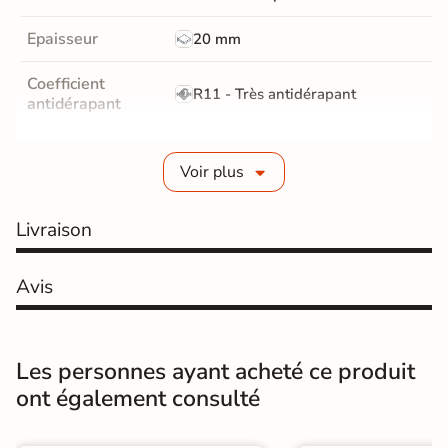
Epaisseur
20 mm
Coefficient
R11 - Très antidérapant
antidérapant
Résistance à
GR5 - Ultra-résistant
l'usure
Voir plus
Masse colorée
Oui
Livraison
Bords
rectifié
Avis
Finition
Mate
Surface
Antidérapante et structurée
Les personnes ayant acheté ce produit
ont également consulté
Résistant au Gel
Oui
Conditionnement
Pièce