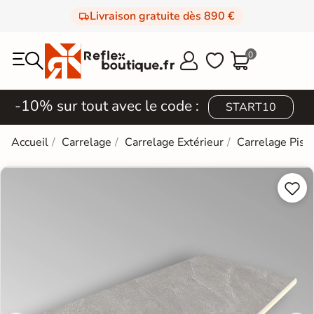
Livraison gratuite dès 890 €
0



-10% sur tout avec le code :
START10
Accueil
Carrelage
Carrelage Extérieur
Carrelage Pisc

