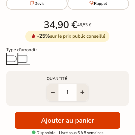


Devis
Rappel
34,90 €
46,53 €
-25%
sur le prix public conseillé
Type d'arrondi :
Arête cassée
Arrondi total
QUANTITÉ
Ajouter au panier
Disponible - Livré sous 6 à 8 semaines
