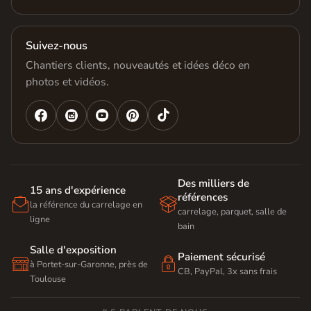
Suivez-nous
Chantiers clients, nouveautés et idées déco en
photos et vidéos.




Des milliers de
15 ans d'expérience
références


la référence du carrelage en
carrelage, parquet, salle de
ligne
bain
Salle d'exposition
Paiement sécurisé


à Portet-sur-Garonne, près de
CB, PayPal, 3x sans frais
Toulouse