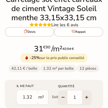
de ciment Vintage Soleil
menthe 33,15x33,15 cm
Lire les 6 avis


Devis
Rappel
31
/m²
€90
42,54 €
-25%
sur le prix public conseillé
42,11 € / boîte
1.32 m² par boîte
12 pièces
IL ME FAUT
QUANTITÉ
m²
Soit