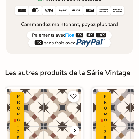






Commandez maintenant, payez plus tard



Paiements
avec
Floa


sans frais avec
Les autres produits de la Série Vintage


P
P
R
R
O
O
M
M
O
O
-
-
2
2
5
5