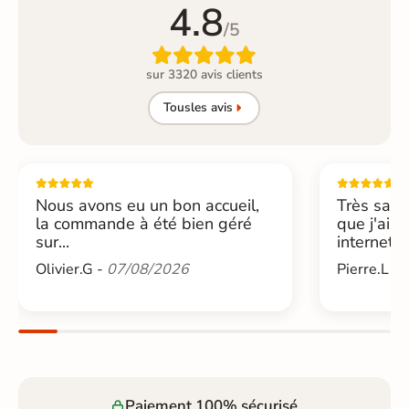
4.8
/5

sur 3320 avis clients
Tous
les avis
Nous avons eu un bon accueil,
Très sati
la commande à été bien géré
que j'ai 
sur...
internet....
Olivier.G -
07/08/2026
Pierre.L -
Paiement 100% sécurisé