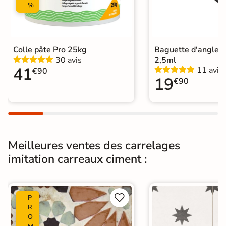
%
Plancher
Oui
Chauffant
Conditionnement
Boite
Colle pâte Pro 25kg
Baguette d'angle 
30 avis
2,5ml
Choix
1er Choix
41
11 avis
€90
19
€90
Pose
Coller
Support
Chape
Ancien carrelage
Normes
Certification CE
Meilleures ventes des carrelages
imitation carreaux ciment :
Origine
Espagne
Carrelage carreaux de ciment
|
Carrelage Blanc
|
Carrelage Vert
|


P
Carrelage Bleu
|
R
Carrelage 33x33 cm
|
O
Carrelage Terracotta
|