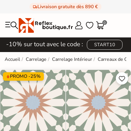
Livraison gratuite dès 890 €
0



-10% sur tout avec le code :
START10
Accueil
Carrelage
Carrelage Intérieur
Carreaux de Ci
PROMO -25%

