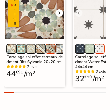
M
Livraison express
|
O
Catégories
Carrelage intérieur livraison express
-
|
3
Carrelage salle de bain Livraison
0
express
%
|
Carrelage sol cuisine
|
Carrelage salon moderne
|
Carrelage Chambre
|
Carrelage WC
Carrelage sol effet carreaux de
Carrelage sol effet
ciment Ritz Sylvania 20x20 cm
ciment Water Estre
2 avis
44x44 cm
44
/m²
2 avis
€91
32
/m²
€90