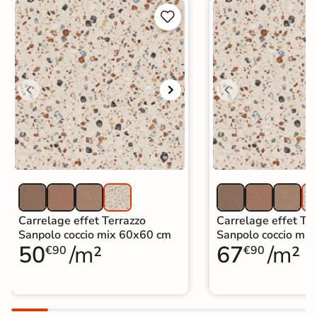


Carrelage effet Terrazzo
Carrelage effet Te
Sanpolo coccio mix 60x60 cm
Sanpolo coccio mi
50
/m²
67
/m²
€90
€90