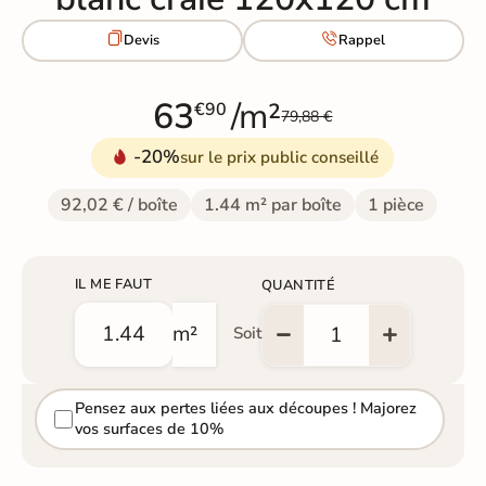


Devis
Rappel
63
/m²
€90
79,88 €
-20%
sur le prix public conseillé
92,02 € / boîte
1.44 m² par boîte
1 pièce
IL ME FAUT
QUANTITÉ
m²
Soit
Pensez aux pertes liées aux découpes ! Majorez
vos surfaces de 10%