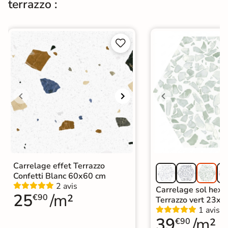
terrazzo :
Origine
Espagne
Carrelage terre cuite et tomette
|


Carrelage grand format et XXL
|
Carrelage salle de bain grand
format
Catégories
|
Carrelage 120x120
|
Carrelage Blanc
|
Carrelage sol cuisine
|
Carrelage salon moderne
|
Carrelage Chambre
|
Carrelage WC
Carrelage effet Terrazzo
Confetti Blanc 60x60 cm
2 avis
Carrelage sol hex
25
/m²
€90
Terrazzo vert 23x2
1 avis
39
/m²
€90