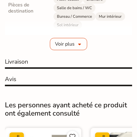
Pièces de
Salle de bains / WC
destination
Bureau / Commerce
Mur intérieur
Sol intérieur
Fabrication
Grès cérame émaillé
Voir plus
Epaisseur
9 mm
Livraison
Résistance à
GR5 - Ultra-résistant
l'usure
Avis
Masse colorée
Oui
Bords
rectifié
Les personnes ayant acheté ce produit
ont également consulté
Finition
Mate
Surface
Lisse


P
P