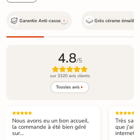
Garantie Anti-casse
Grès cérame émaillé
4.8
/5

sur 3320 avis clients
Tous
les avis
Nous avons eu un bon accueil,
Très sati
la commande à été bien géré
que j'ai 
sur...
internet....