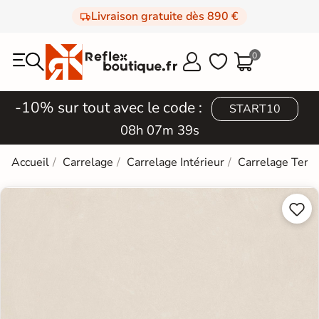
Livraison gratuite dès 890 €
0



-10% sur tout avec le code :
START10
08h 07m 38s
Accueil
Carrelage
Carrelage Intérieur
Carrelage Terra

