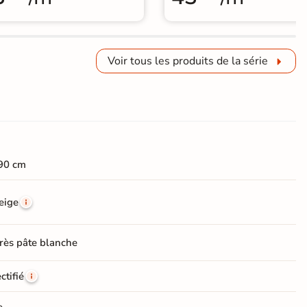
Voir tous les produits de la série
90 cm
eige
rès pâte blanche
ctifié
e