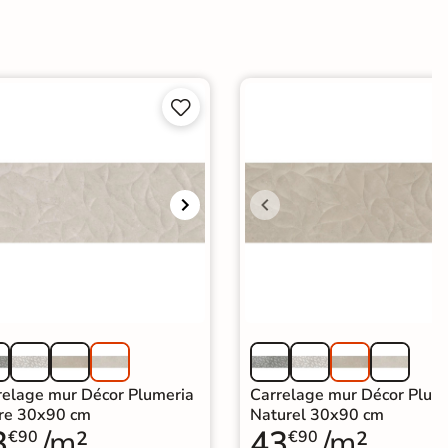


relage mur Décor Plumeria
Carrelage mur Décor Plum
re 30x90 cm
Naturel 30x90 cm
3
/m²
43
/m²
€90
€90