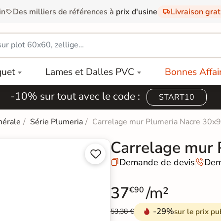
in
Des milliers de références à
prix d'usine
Livraison gra
quet
Lames et Dalles PVC
Bonnes Affai
-10% sur tout avec le code :
START10
nérale
Série Plumeria
Carrelage mur Plumeria Nacre 30x
Carrelage mur 


Demande de devis
Dem


37
/m²
€90
-29%
sur le prix pu
53,38 €