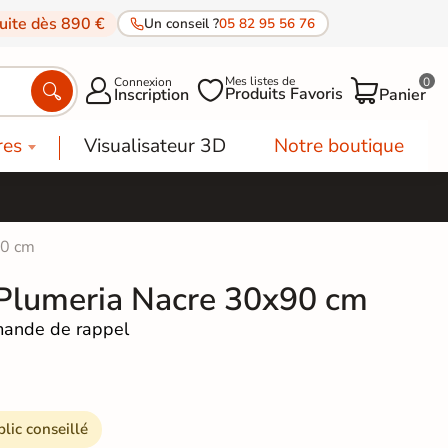
tuite dès 890 €
Un conseil ?
05 82 95 56 76
Mes listes de
Connexion
0




Produits Favoris
Inscription
Panier
res
Visualisateur 3D
Notre boutique
90 cm
Plumeria Nacre 30x90 cm
ande de rappel
blic conseillé