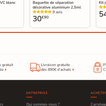
PVC blanc
Baguette de séparation
Kit 
décorative aluminium 2,5ml
5
9 avis
30
€90


s gratuit
Livraison gratuite
P
ale
dès 890€ d’achats
C
ENTREPRISE
ACHETE
rs
Qui sommes-nous ?
Carrelage