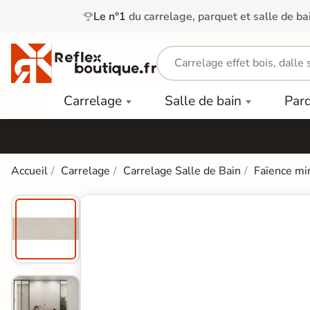
Le n°1
du carrelage, parquet et salle de ba
Carrelage
Mobilier
Parquet
Carrelage
Salle de bain
Par
Intérieur
et
Stratifié
squ'à
50%
Vasque
Carrelage
Parquet
PAR
Extérieur
Contrecollé
TYPE
Douche
relages
Accueil
Carrelage
Carrelage Salle de Bain
Faïence mi
Dalle
Lames
aïences
Terrasse
Baignoires
PAR
PVC
Sur Plot
et Balnéos
squ'à
COULEUR
40%
Carrelage
Dalles
WC
Salle de
Stratifié
PVC
Bain
Bois
Carrelage
quets
Lames
Colle &
Salle de
ols
clair
Finition
Bain
tifiés