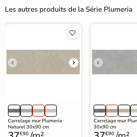
Les autres produits de la Série Plumeria
Terre
cuite &
tomette


Parement
mural
intérieur
PAR FORME &
DIMENSION
Carrelage
hexagonal
Carrelage très
Carrelage mur Plumeria
Carrelage mur Plum
Naturel 30x90 cm
30x90 cm
grand format
37
/m²
37
/m²
€90
€90