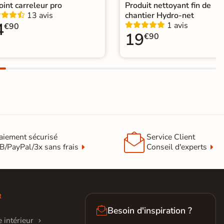
joint carreleur pro
Produit nettoyant fin de
13 avis
chantier Hydro-net
4
1 avis
€90
19
€90

aiement sécurisé
Service Client
B/PayPal/3x sans frais
Conseil d'experts
R

Besoin d'inspiration ?
 intérieur