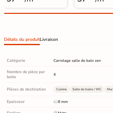
Carrelage extra fin
Voir tous les
formats
PAR FINITION
Détails du produit
Livraison
Carrelage poli /
semi-poli
Catégorie
Carrelage salle de bain zen
Carrelage brillant
Nombre de pièce par
4
Échantillons gratuits
boite
Pièces de destination
Cuisine
Salle de bains / WC
Mur 
ÉCHANTILLONS
GRATUITS
Échantillons
Epaisseur
8 mm
GRATUITS
*
Finition
Mate