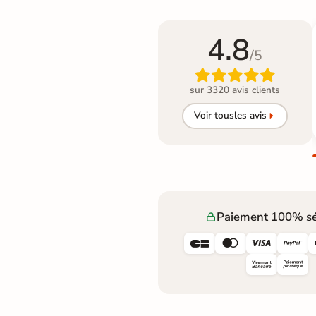
4.8
/5

sur 3320 avis clients
Voir tous
les avis
Paiement 100% sé



