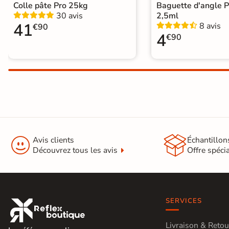
Colle pâte Pro 25kg
Baguette d'angle 
30 avis
2,5ml
41
8 avis
€90
4
€90


Avis clients
Échantillon
Découvrez tous les avis
Offre spéci
SERVICES

Livraison & Retou