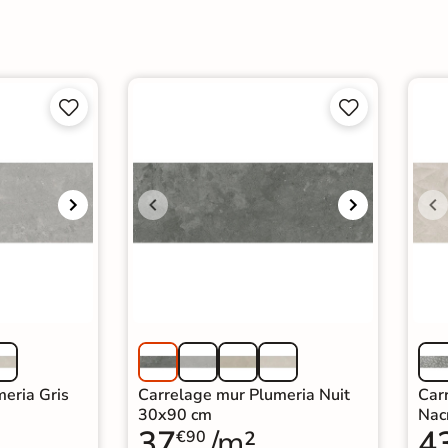




eria Gris
Carrelage mur Plumeria Nuit
Car
30x90 cm
Nac
37
/m²
4
€90