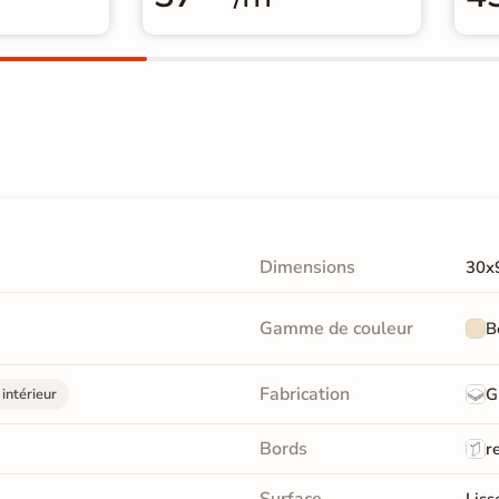
Dimensions
30x
Gamme de couleur
B
Fabrication
G
intérieur
Bords
re
Surface
Liss