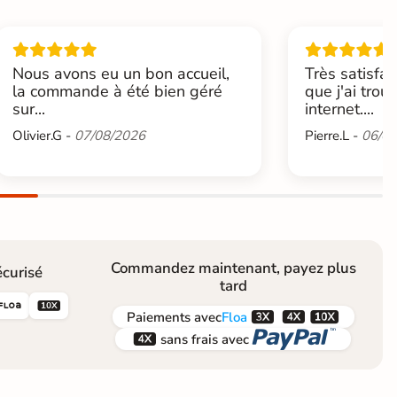
Nous avons eu un bon accueil,
Très satisfai
la commande à été bien géré
que j'ai trou
sur...
internet....
Olivier.G -
07/08/2026
Pierre.L -
06/08
Commandez maintenant, payez plus
curisé
tard





Paiements
avec
Floa


sans frais avec