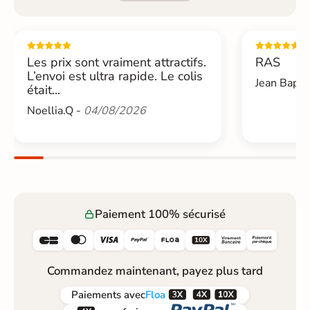
Les prix sont vraiment attractifs.
RAS
L’envoi est ultra rapide. Le colis
Jean Bapti
était...
Noellia.Q -
04/08/2026
Paiement 100% sécurisé






Commandez maintenant, payez plus tard



Paiements
avec
Floa