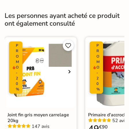
Bords
rectifié
Les personnes ayant acheté ce produit
ont également consulté
Finition
Mate
Surface
Lisse


P
P
Nombres de
R
R
16
tampons
O
O
M
M
O
O
Résistant au Gel
Oui
-
-
2
2
Pièce humides
Oui
0
0
%
%
Plancher
Oui
Chauffant
Conditionnement
Boite
Joint fin gris moyen carrelage
Primaire d'accroch
20kg
52 avis
49
147 avis
€90
Choix
1er Choix