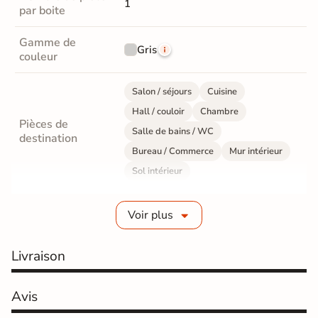
1
par boite
Gamme de
Gris
couleur
Salon / séjours
Cuisine
Hall / couloir
Chambre
Pièces de
Salle de bains / WC
destination
Bureau / Commerce
Mur intérieur
Sol intérieur
Fabrication
Grès cérame émaillé
Voir plus
Epaisseur
10 mm
Livraison
Résistance à
Gr4 - Très résistant
l'usure
Avis
Masse colorée
Non