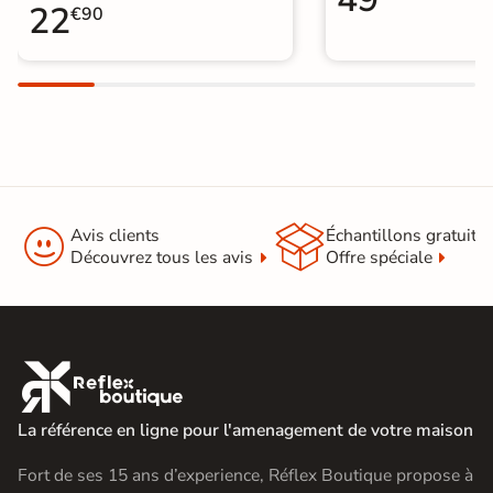
22
€90
Pose
Coller
Support
Chape
Ancien carrelage
Normes
Certification CE
Origine
Espagne


Avis clients
Échantillons gratuit
Carrelage design
|
Découvrez tous les avis
Offre spéciale
Carrelage grand format et XXL
|
Carrelage Gris
|
Catégories
Carrelage 100x100 cm
|
Carrelage sol cuisine
|
Carrelage salon moderne
|

Carrelage Chambre
|
Carrelage WC
La référence en ligne pour l'amenagement de votre maison
Fort de ses 15 ans d’experience, Réflex Boutique propose à