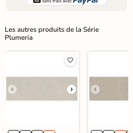


sans frais avec
Les autres produits de la Série
Plumeria

