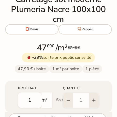
Plumeria Nacre 100x100
cm


Devis
Rappel
47
/m²
€90
67,46 €
-29%
sur le prix public conseillé
47,90 € / boîte
1 m² par boîte
1 pièce
IL ME FAUT
QUANTITÉ
m²
Soit