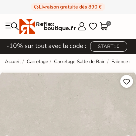
Livraison gratuite dès 890 €
0



-10% sur tout avec le code :
START10
Accueil
Carrelage
Carrelage Salle de Bain
Faïence mi

