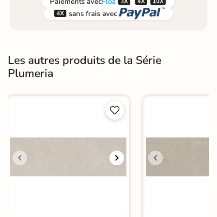



Paiements
avec
Floa


sans frais avec
Les autres produits de la Série
Plumeria

