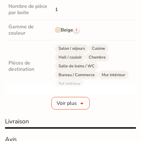
Nombre de pièce
1
par boite
Gamme de
Beige
couleur
Salon / séjours
Cuisine
Hall / couloir
Chambre
Pièces de
Salle de bains / WC
destination
Bureau / Commerce
Mur intérieur
Sol intérieur
Fabrication
Grès cérame émaillé
Voir plus
Epaisseur
10 mm
Livraison
Résistance à
Gr4 - Très résistant
l'usure
Avis