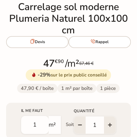
Carrelage sol moderne
Plumeria Naturel 100x100
cm


Devis
Rappel
47
/m²
€90
67,46 €
-29%
sur le prix public conseillé
47,90 € / boîte
1 m² par boîte
1 pièce
IL ME FAUT
QUANTITÉ
m²
Soit