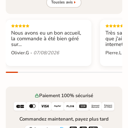
Tous
les avis
Nous avons eu un bon accueil,
Très sati
la commande à été bien géré
que j'ai 
sur...
internet....
Olivier.G -
07/08/2026
Pierre.L -
Paiement 100% sécurisé






Commandez maintenant, payez plus tard