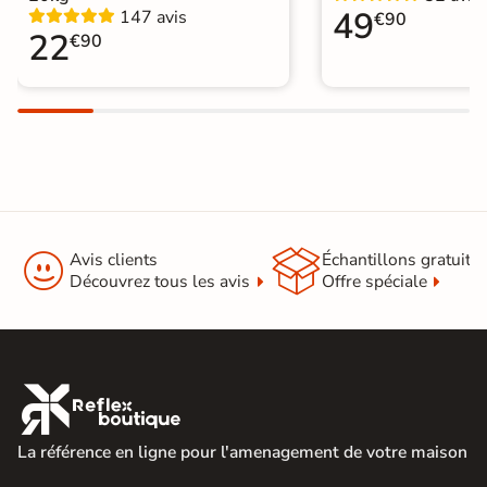
49
147 avis
€90
Choix
1er Choix
22
€90
Pose
Coller
Support
Chape
Ancien carrelage
Normes
Certification CE
Origine
Espagne


Avis clients
Échantillons gratuit
Carrelage design
|
Découvrez tous les avis
Offre spéciale
Carrelage grand format et XXL
|
Carrelage Beige
|
Catégories
Carrelage 100x100 cm
|
Carrelage sol cuisine
|
Carrelage salon moderne
|

Carrelage Chambre
|
Carrelage WC
La référence en ligne pour l'amenagement de votre maison