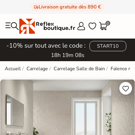
Livraison gratuite dès 890 €
0



-10% sur tout avec le code :
START10
18h 19m 08s
Accueil
Carrelage
Carrelage Salle de Bain
Faïence mi

