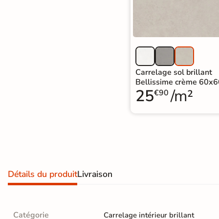
Carrelage extra fin
Voir tous les
formats
PAR FINITION
Carrelage sol brillant
Bellissime crème 60x
Carrelage poli /
25
/m²
€90
semi-poli
Carrelage brillant
Échantillons gratuits
Détails du produit
Livraison
BESOIN D'AIDE ?
Besoin d'
aide
et de
conseil ?
Catégorie
Carrelage intérieur brillant