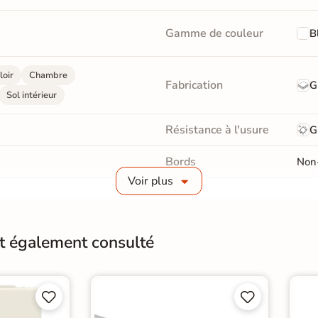
Gamme de couleur
B
loir
Chambre
Fabrication
G
Sol intérieur
Résistance à l'usure
G
Bords
Non-
Voir plus
Surface
Liss
Résistant au Gel
Oui
nt également consulté
Plancher Chauffant
O
Choix
1er 



