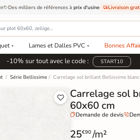
in
Des milliers de références à
prix d'usine
Livraison gra
quet
Lames et Dalles PVC
Bonnes Affai
-10% sur tout avec le code :
START10
nt
Série Bellissime
Carrelage sol brillant Bellissime blan
Carrelage sol b


60x60 cm
Demande de devis
Dem


25
/m²
€90