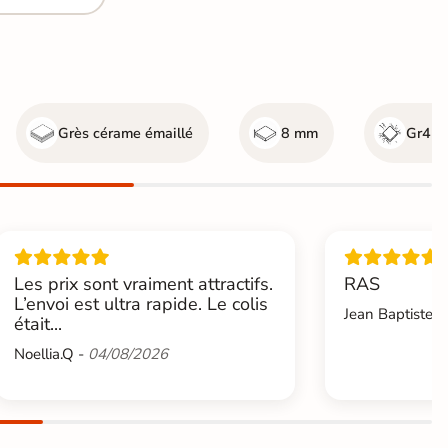
Grès cérame émaillé
8 mm
Gr4 - 
Les prix sont vraiment attractifs.
RAS
L’envoi est ultra rapide. Le colis
Jean Baptiste.L
était...
Noellia.Q -
04/08/2026