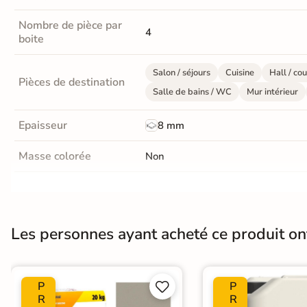
Nos spécialistes du
carrelage vous
Nombre de pièce par
conseillent
4
boite
05 82 95 56 76
Appel non surtaxé
Salon / séjours
Cuisine
Hall / cou
Pièces de destination
Du lundi au vendredi
Salle de bains / WC
Mur intérieur
9h–12h30 / 13h30–18h
Le samedi
Epaisseur
8 mm
10h–13h / 14h–18h
Par e-mail
Masse colorée
Non
contact@reflex-groupe.fr
Finition
Brillant
Conseils
Projets
Aide
Service
personnalisés
sur-
au
fiable
Nombres de tampons
4
mesure
calcul
Les personnes ayant acheté ce produit o
Pièce humides
Oui
Conditionnement
Boite
P
P


R
R