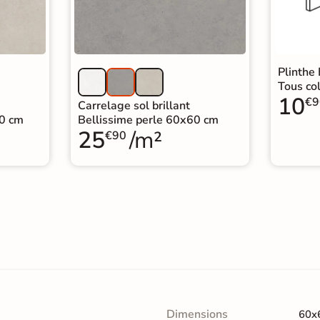
Plinthe
Tous col
10
€9
Carrelage sol brillant
60 cm
Bellissime perle 60x60 cm
25
/m²
€90
Dimensions
60x