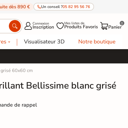
tuite dès 890 €
Un conseil ?
05 82 95 56 76
Mes listes de
Connexion
0




Produits Favoris
Inscription
Panier
res
Visualisateur 3D
Notre boutique
c grisé 60x60 cm
rillant Bellissime blanc grisé
ande de rappel