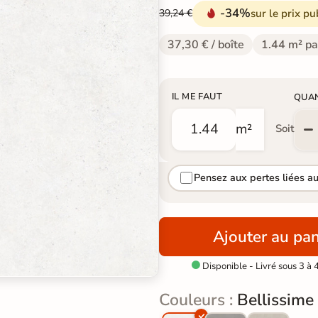
-34%
sur le prix pu
39,24 €
37,30 € / boîte
1.44 m² pa
IL ME FAUT
QUA
m²
Soit
Pensez aux pertes liées a
Ajouter au pan
Disponible - Livré sous 3 à 

Couleurs :
Bellissime