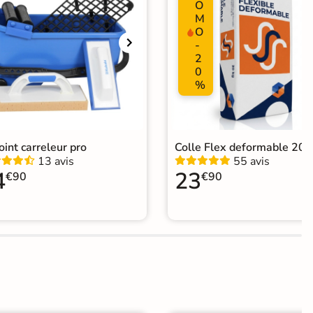
O
ape
Ancien carrelage
M
O
agne
-
2
0
%
joint carreleur pro
Colle Flex deformable 20k
13 avis
55 avis
4
23
€90
€90