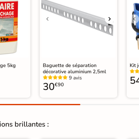
Support
Ch
Origine
Esp
60
|
Carrelage Blanc
|
salon moderne
|
WC
age 5kg
Baguette de séparation
Kit 
décorative aluminium 2,5ml
5
9 avis
30
€90
ons brillantes :