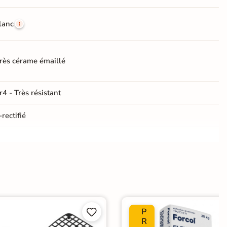
lanc
rès cérame émaillé
r4 - Très résistant
rectifié
e
ui
Choix
P


R