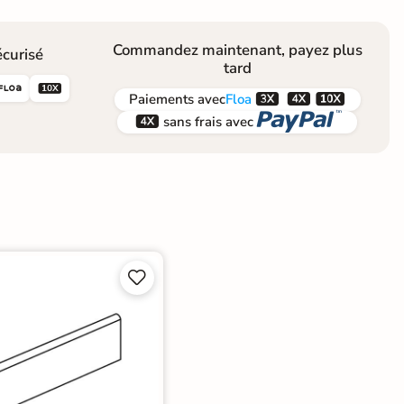
Commandez maintenant, payez plus
curisé
tard





Paiements
avec
Floa


sans frais avec

