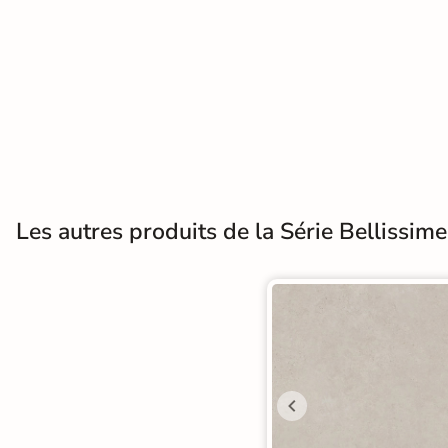
Terre
cuite &
tomette
Parement
mural
intérieur
Les autres produits de la Série Bellissime
PAR FORME &
DIMENSION
Carrelage
hexagonal
Carrelage très
grand format