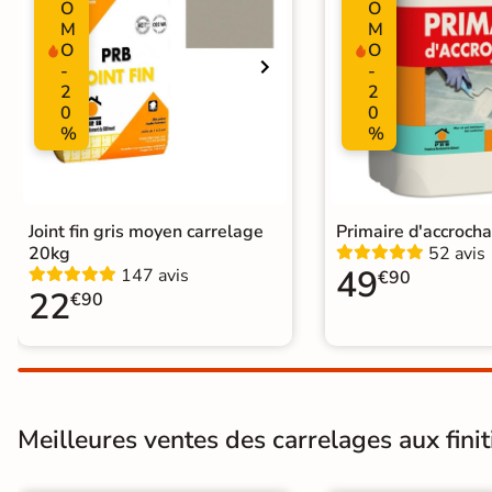
O
O
Pose
Coller
M
M
O
O
Normes
Certification CE
-
-
2
2
0
0
Carrelage brillant
|
Carrelage 60x
%
%
Catégories
Carrelage sol cuisine
|
Carrelage 
Carrelage Chambre
|
Carrelage 
Joint fin gris moyen carrelage
Primaire d'accroch
20kg
52 avis
49
147 avis
€90
22
€90
Meilleures ventes des carrelages aux finiti