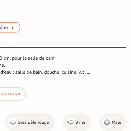
érie
 cm, pour la salle de bain.
ne.
'eau : salle de bain, douche, cuisine, wc, ...
nce design
Grès pâte rouge
8 mm
Mate