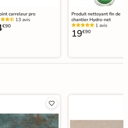
joint carreleur pro
Produit nettoyant fin de
13 avis
chantier Hydro-net
4
1 avis
€90
19
€90

