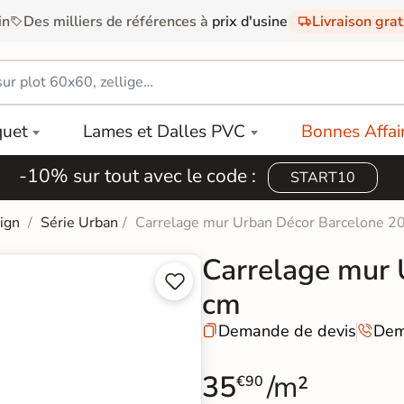
in
Des milliers de références à
prix d'usine
Livraison gra
quet
Lames et Dalles PVC
Bonnes Affai
-10% sur tout avec le code :
START10
sign
Série Urban
Carrelage mur Urban Décor Barcelone 2
Carrelage mur 


cm
Demande de devis
Dem


35
/m²
€90