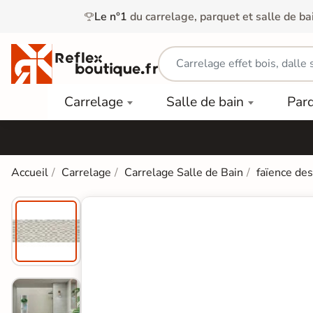
Le n°1
du carrelage, parquet et salle de ba
Carrelage
Mobilier
Parquet
Carrelage
Salle de bain
Par
Intérieur
et
Stratifié
squ'à
50%
Vasque
Carrelage
Parquet
PAR
Extérieur
Contrecollé
TYPE
Douche
relages
Accueil
Carrelage
Carrelage Salle de Bain
faïence de
Dalle
Lames
aïences
Terrasse
Baignoires
PAR
PVC
Sur Plot
et Balnéos
squ'à
COULEUR
40%
Carrelage
Dalles
WC
Salle de
Stratifié
PVC
Bain
Bois
Carrelage
quets
Lames
Colle &
Salle de
ols
clair
Finition
Bain
tifiés