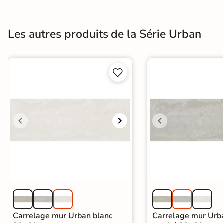
Terre
cuite &
Les autres produits de la Série Urban
tomette
Parement


mural
intérieur
PAR FORME &
DIMENSION
Carrelage
hexagonal
Carrelage très
grand format
Carrelage mur Urban blanc
Carrelage mur Urba