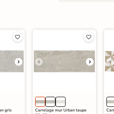




n gris
Carrelage mur Urban taupe
Car