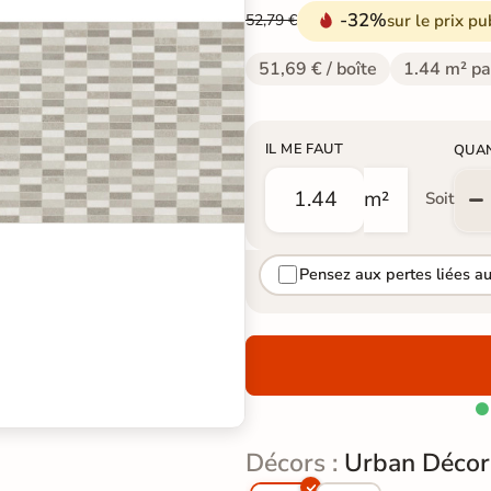
-32%
sur le prix pu
52,79 €
51,69 € / boîte
1.44 m² pa
IL ME FAUT
QUA
m²
Soit
Pensez aux pertes liées a

Décors :
Urban Décor