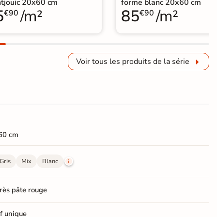
tjouic 20x60 cm
forme blanc 20x60 cm
5
/m²
85
/m²
€90
€90
Voir tous les produits de la série
60 cm
Gris
Mix
Blanc
rès pâte rouge
f unique