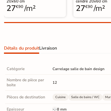
20x60 cm
cendré 20x60 cm
Carrelage extra fin
27
/m²
27
/m²
€90
€90
Voir tous les
formats
PAR FINITION
Carrelage poli /
Détails du produit
Livraison
semi-poli
Carrelage brillant
Catégorie
Carrelage salle de bain design
Échantillons gratuits
Nombre de pièce par
12
boite
Pièces de destination
Cuisine
Salle de bains / WC
Mur 
Epaisseur
8 mm
BON PLAN