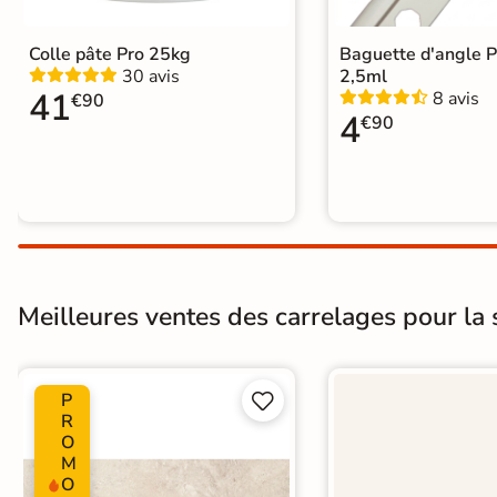
Colle pâte Pro 25kg
Baguette d'angle 
30 avis
2,5ml
41
8 avis
€90
4
€90
Meilleures ventes des carrelages pour la s
P


R
O
M
O