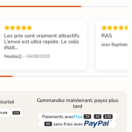
Les prix sont vraiment attractifs.
RAS
L’envoi est ultra rapide. Le colis
Jean Baptiste.L
était...
Noellia.Q -
04/08/2026
Commandez maintenant, payez plus
curisé
tard





Paiements
avec
Floa


sans frais avec