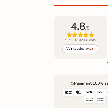
4.8
/5

sur 3318 avis clients
Voir tous
les avis
Paiement 100% sé



