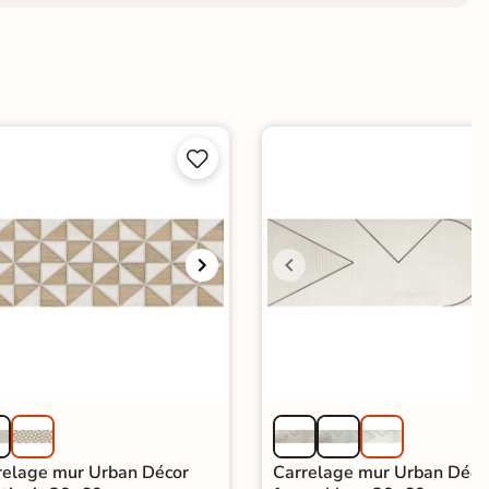


relage mur Urban Décor
Carrelage mur Urban Déco