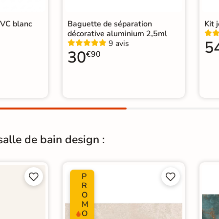
PVC blanc
Baguette de séparation
Kit 
décorative aluminium 2,5ml
5
9 avis
30
€90
alle de bain design :
P




R
O
M
O