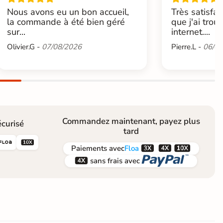
Nous avons eu un bon accueil,
Très satisfai
la commande à été bien géré
que j'ai trou
sur...
internet....
Olivier.G -
07/08/2026
Pierre.L -
06/08
Commandez maintenant, payez plus
curisé
tard





Paiements
avec
Floa


sans frais avec