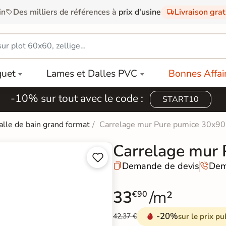
in
Des milliers de références à
prix d'usine
Livraison gra
quet
Lames et Dalles PVC
Bonnes Affai
-10% sur tout avec le code :
START10
alle de bain grand format
Carrelage mur Pure pumice 30x90
Carrelage mur


Demande de devis
Dem


33
/m²
€90
-20%
sur le prix pu
42,37 €