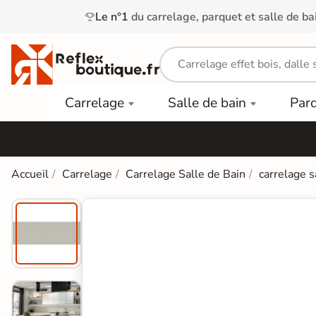
Le n°1
du carrelage, parquet et salle de ba
Carrelage
Mobilier
Parquet
Carrelage
Salle de bain
Par
Intérieur
et
Stratifié
squ'à
50%
Vasque
Carrelage
Parquet
PAR
Extérieur
Contrecollé
TYPE
Douche
relages
Accueil
Carrelage
Carrelage Salle de Bain
carrelage s
Dalle
Lames
aïences
Terrasse
Baignoires
PAR
PVC
Sur Plot
et Balnéos
squ'à
COULEUR
40%
Carrelage
Dalles
WC
Salle de
Stratifié
PVC
Bain
Bois
Carrelage
quets
Lames
Colle &
Salle de
ols
clair
Finition
Bain
tifiés