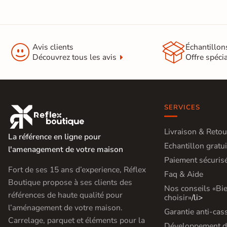
Nos spécialistes du
carrelage vous
conseillent
05 82 95 56 76


Avis clients
Échantillon
Appel non surtaxé
Découvrez tous les avis
Offre spéci
Du lundi au vendredi
9h–12h30 / 13h30–18h
Le samedi
10h–13h / 14h–18h
SERVICES

Par e-mail
contact@reflex-groupe.fr
Livraison & Retou
La référence en ligne pour
Echantillon gratui
l'amenagement de votre maison
Conseils
Projets
Aide
Service
personnalisés
sur-
au
fiable
Paiement sécuris
mesure
calcul
Fort de ses 15 ans d’experience, Réflex
Faq & Aide
Boutique propose à ses clients des
Nos conseils «Bi
références de haute qualité pour
choisir»
/li>
l’aménagement de votre maison.
Garantie anti-cas
Carrelage, parquet et éléments pour la
Développement d