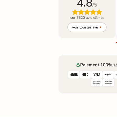
4.8
/5

sur 3320 avis clients
Voir tous
les avis
Paiement 100% sé



