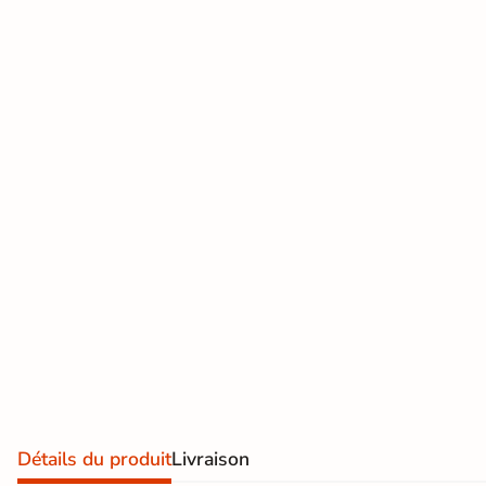
effet
vous sous 5
jours
pierre
naturelle
Carrelage
Voir les
produits
effet
express
béton
Carrelage
effet
métal
Carrelage
moderne
Carrelage
Détails du produit
Livraison
effet