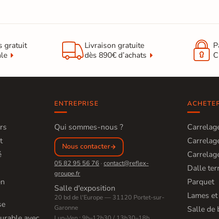


s gratuit
Livraison gratuite
P
ale
dès 890€ d’achats
C
ENTREPRISE
ACHETE
rs
Qui sommes-nous ?
Carrelage
t
Carrelage
Nous contacter
é
Carrelage
05 82 95 56 76
·
contact@reflex-
Dalle ter
groupe.fr
en
Parquet
Salle d'exposition
Lames et
20 bd de l'Europe — 31120 Portet-sur-
se
Garonne
Salle de 
urable avec
Lun–Ven : 9h–12h30 / 13h30–18h