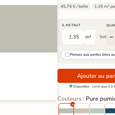
45,76 € / boîte
1.35 m² pa
IL ME FAUT
QUA
m²
Soit
Pensez aux pertes liées a
Ajouter au pan
Disponible - Livré sous 3 à 

Couleurs :
Pure pumi