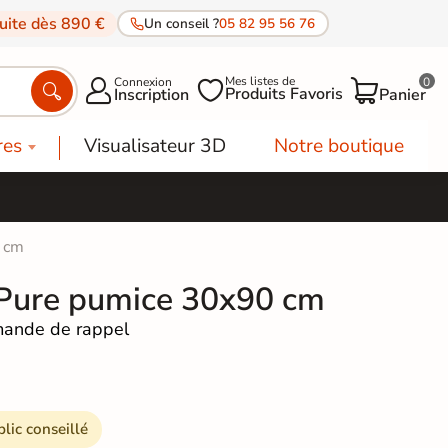
tuite dès 890 €
Un conseil ?
05 82 95 56 76
Mes listes de
Connexion
0




Produits Favoris
Inscription
Panier
res
Visualisateur 3D
Notre boutique
 cm
 Pure pumice 30x90 cm
ande de rappel
blic conseillé