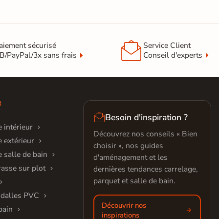

aiement sécurisé
Service Client
B/PayPal/3x sans frais
Conseil d'experts
R

Besoin d'inspiration ?
 intérieur
Découvrez nos conseils « Bien
 extérieur
choisir », nos guides
 salle de bain
d'aménagement et les
rasse sur plot
dernières tendances carrelage,
parquet et salle de bain.
 dalles PVC
Découvrir nos
bain
inspirations