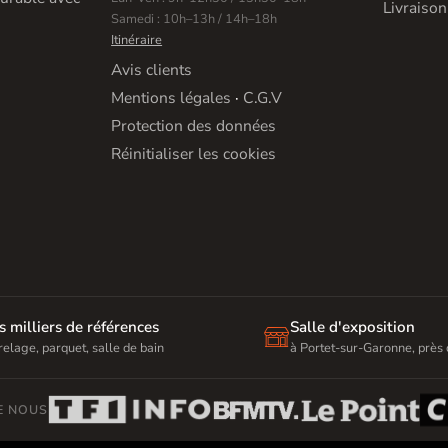
Livraison
Samedi : 10h–13h / 14h–18h
Itinéraire
Avis clients
Mentions légales
·
C.G.V
Protection des données
Réinitialiser les cookies
s milliers de références
Salle d'exposition

relage, parquet, salle de bain
à Portet-sur-Garonne, près
DE NOUS