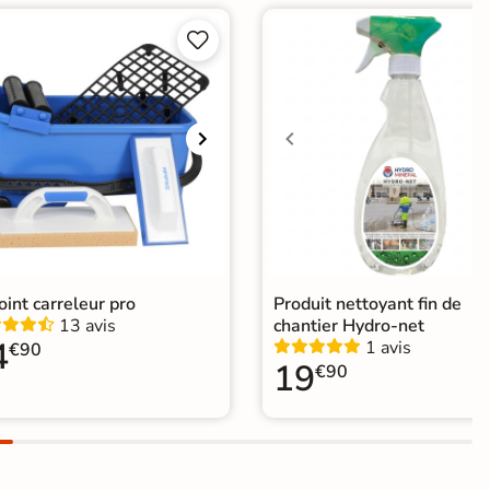
agne


joint carreleur pro
Produit nettoyant fin de
13 avis
chantier Hydro-net
4
1 avis
€90
19
€90