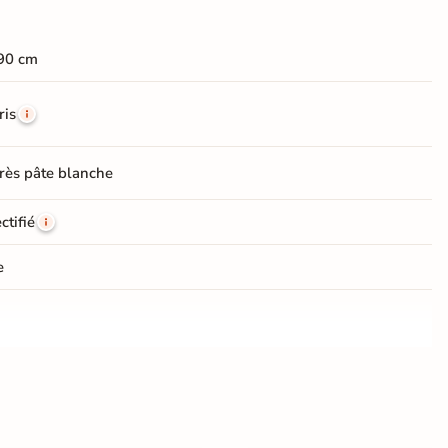
90 cm
ris
rès pâte blanche
ctifié
e
Choix
ien carrelage
Placo, tout type de support mural