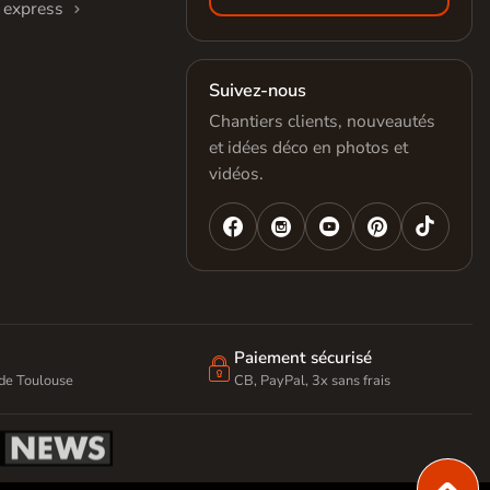
 express
Suivez-nous
Chantiers clients, nouveautés
et idées déco en photos et
vidéos.




Paiement sécurisé

 de Toulouse
CB, PayPal, 3x sans frais