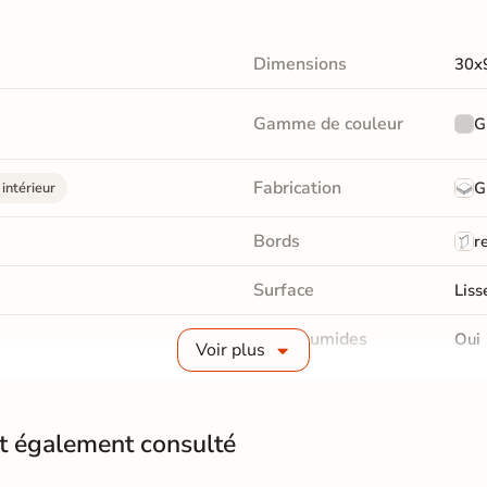
Dimensions
30x
Gamme de couleur
G
Fabrication
G
intérieur
Bords
re
Surface
Liss
Pièce humides
Oui
Voir plus
Choix
1er 
nt également consulté
Support
Anc