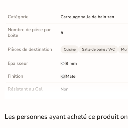
Terre
Catégorie
Carrelage salle de bain zen
cuite &
tomette
Nombre de pièce par
5
boite
Parement
mural
Pièces de destination
Cuisine
Salle de bains / WC
Mur 
intérieur
Epaisseur
9 mm
PAR FORME &
Finition
Mate
DIMENSION
Carrelage
Résistant au Gel
Non
hexagonal
Conditionnement
Boite
Carrelage très
Les personnes ayant acheté ce produit o
Pose
Coller
grand format