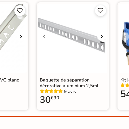
Origine
Esp




mat
|
Carrelage Gris
|
 WC
PVC blanc
Baguette de séparation
Kit 
décorative aluminium 2,5ml
5
9 avis
30
€90