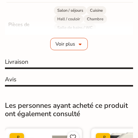
Salon / séjours
Cuisine
Hall / couloir
Chambre
Pièces de
Salle de bains / WC
destination
Bureau / Commerce
Mur intérieur
Voir plus
Sol intérieur
Fabrication
Grès cérame émaillé
Livraison
Epaisseur
8 mm
Avis
Résistance à
GR5 - Ultra-résistant
l'usure
Les personnes ayant acheté ce produit
Masse colorée
Non
ont également consulté
Bords
Non-rectifié
Finition
Mate


P
P