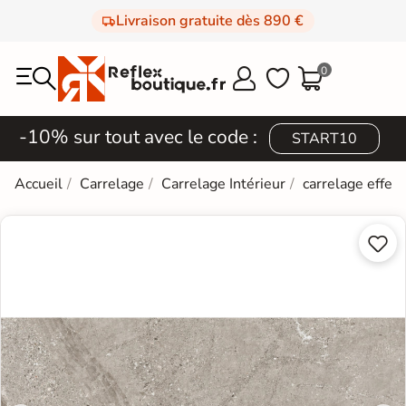
Livraison gratuite dès 890 €
0



-10% sur tout avec le code :
START10
Accueil
Carrelage
Carrelage Intérieur
carrelage effet 

