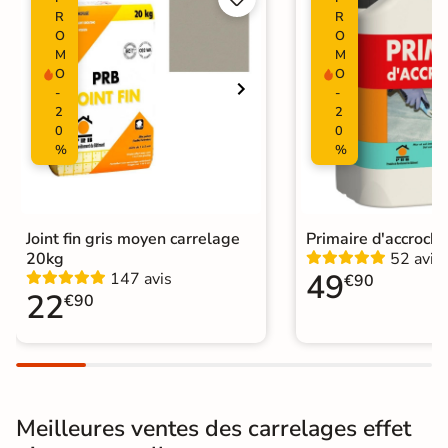
R
R
Surface
O
O
Lisse
M
M
O
O
Résistant au Gel
Oui
-
-
2
2
Pièce humides
Oui
0
0
%
%
Plancher
Oui
Chauffant
Conditionnement
Boite
Joint fin gris moyen carrelage
Primaire d'accroch
20kg
52 avis
49
147 avis
€90
Choix
1er Choix
22
€90
Pose
Coller
Support
Chape
Ancien carrelage
Meilleures ventes des carrelages effet
Normes
Certification CE