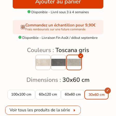
Ajouter au panier
Disponible - Livré sous 3 à 4 semaines

Commandez un échantillon pour 9,90€
Frais remboursés sur une future commande
Disponible - Livraison Fin Août / début septembre

Couleurs :
Toscana gris
Dimensions :
30x60 cm
Carrelage sol effet pierre Toscana gris 100x100 cm
Carrelage sol effet pierre Toscana gris 60x12
Carrelage sol effet pierre Tos
100x100 cm
60x120 cm
60x60 cm
30x60 cm
Voir tous les produits de la série