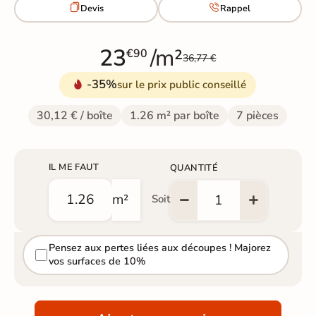


Devis
Rappel
23
/m²
€90
36,77 €
-35%
sur le prix public conseillé
30,12 € / boîte
1.26 m² par boîte
7 pièces
IL ME FAUT
QUANTITÉ
m²
Soit
Pensez aux pertes liées aux découpes ! Majorez
vos surfaces de 10%