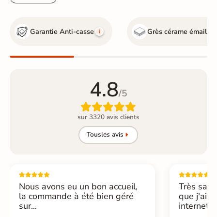
Garantie Anti-casse
Grès cérame émaillé
4.8
/5

sur 3320 avis clients
Tous
les avis
Nous avons eu un bon accueil,
Très sati
la commande à été bien géré
que j'ai 
sur...
internet....