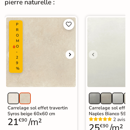
pierre naturelle :
Origine
Espagne
Carrelage effet pierre intérieur
|


P
Carrelage Gris
|
R
Carrelage 30x60 cm
|
O
Carrelage intérieur / extérieur
Catégories
M
identique
O
|
Carrelage sol cuisine
|
-
Carrelage salon moderne
|
2
Carrelage Chambre
|
Carrelage WC
9
%
Carrelage sol effet travertin
Carrelage sol effet
Syros beige 60x60 cm
Naples Bianco 59,
21
/m²
2 avis
€90
25
/m²
€90