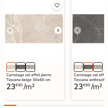


Carrelage sol effet pierre
Carrelage sol effet
Toscana beige 30x60 cm
Toscana anthracit
23
/m²
23
/m²
€90
€90