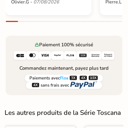
Olivier.G -
07/08/2026
Pierre.L -
Paiement 100% sécurisé






Commandez maintenant, payez plus tard



Paiements
avec
Floa


sans frais avec
Les autres produits de la Série Toscana