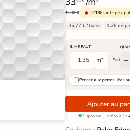
33
/m²
€90
-21%
sur le prix pu
42,92 €
45,77 € / boîte
1.35 m² pa
IL ME FAUT
QUA
m²
Soit
Pensez aux pertes liées a
Ajouter au pan
Disponible - Livré sous 3 à 

Couleurs :
Polar Eden