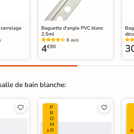
n carrelage
Baguette d'angle PVC blanc
Bag
2,5ml
déc
s
8 avis
4
3
€90
salle de bain blanche:
P




R
O
M
O