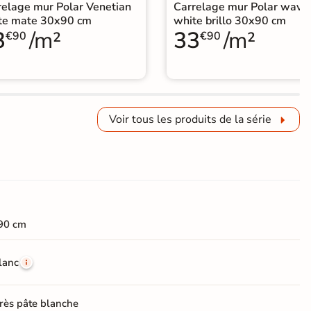
relage mur Polar Venetian
Carrelage mur Polar wave
te mate 30x90 cm
white brillo 30x90 cm
3
/m²
33
/m²
€90
€90
Voir tous les produits de la série
90 cm
lanc
rès pâte blanche