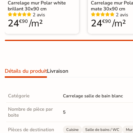
Carrelage mur Polar white
Carrelage mur Pola
Carrelage extra fin
brillant 30x90 cm
mate 30x90 cm
2 avis
2 avis
Voir tous les
24
/m²
24
/m²
€90
€90
formats
PAR FINITION
Carrelage poli /
semi-poli
Détails du produit
Livraison
Carrelage brillant
Échantillons gratuits
Catégorie
Carrelage salle de bain blanc
PAIEMENT SÉCURISÉ
Nombre de pièce par
Payez comme
5
boite
il vous plaira
Pièces de destination
Cuisine
Salle de bains / WC
Mur 