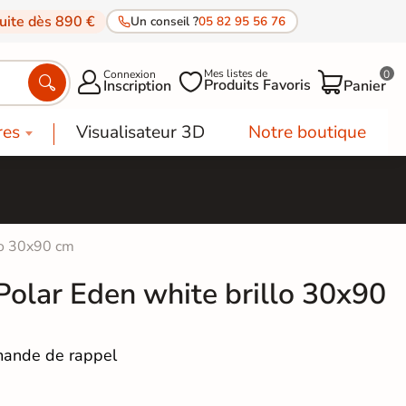
tuite dès 890 €
Un conseil ?
05 82 95 56 76
Mes listes de
Connexion
0




Produits Favoris
Inscription
Panier
res
Visualisateur 3D
Notre boutique
lo 30x90 cm
Polar Eden white brillo 30x90
ande de rappel