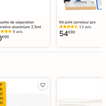
uette de séparation
Kit joint carreleur pro
orative aluminium 2,5ml
13 avis
54
9 avis
€90
0
€90
P


R
O
M
O