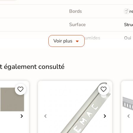
Bords
re
Surface
Stru
Pièce humides
Oui
Voir plus
Choix
1er 
nt également consulté
Support
Anc
Origine
Esp




rrelage Blanc
|
 WC