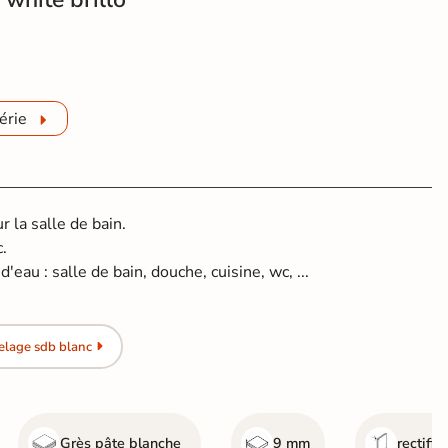
érie
 la salle de bain.
c.
'eau : salle de bain, douche, cuisine, wc, ...
elage sdb blanc
Grès pâte blanche
9 mm
rectifié