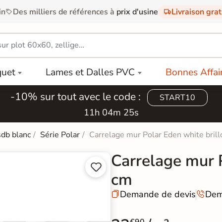
in
Des milliers de références à
prix d'usine
Livraison gra
quet
Lames et Dalles PVC
Bonnes Affai
-10% sur tout avec le code :
START10
11h 04m 24s
sdb blanc
Série Polar
Carrelage mur Polar Eden white bril
Carrelage mur 


cm
Demande de devis
Dem

