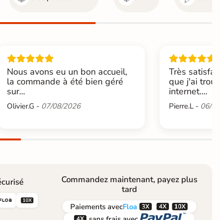
Nous avons eu un bon accueil,
Très satisfai
la commande à été bien géré
que j'ai trou
sur...
internet....
Olivier.G -
07/08/2026
Pierre.L -
06/08
Commandez maintenant, payez plus
curisé
tard





Paiements
avec
Floa


sans frais avec