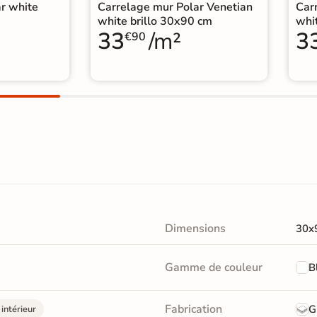
r white
Carrelage mur Polar Venetian
Car
white brillo 30x90 cm
whi
33
/m²
3
€90
Dimensions
30x
Gamme de couleur
B
Fabrication
G
intérieur