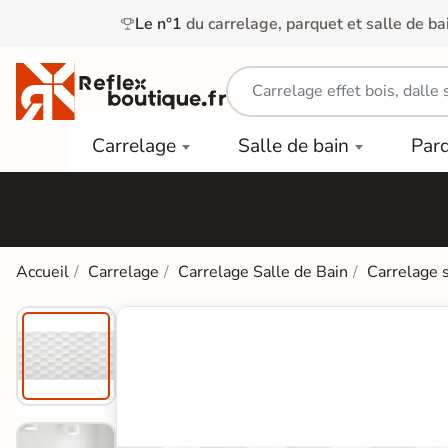
Le n°1
du carrelage, parquet et salle de ba
Carrelage
Mobilier
Parquet
Carrelage
Salle de bain
Par
Intérieur
et
Stratifié
squ'à
50%
Vasque
Carrelage
Parquet
PAR
Extérieur
Contrecollé
TYPE
Douche
relages
Dalle
Lames
aïences
Accueil
Carrelage
Carrelage Salle de Bain
Carrelage 
Terrasse
Baignoires
PAR
PVC
Sur Plot
et Balnéos
squ'à
COULEUR
40%
Carrelage
Dalles
WC
Salle de
Stratifié
PVC
Bain
Bois
Carrelage
quets
Lames
Colle &
Salle de
ols
clair
Finition
Bain
tifiés