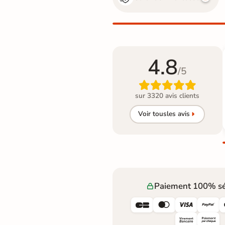
4.8
/5

sur 3320 avis clients
Voir tous
les avis
Paiement 100% sé



