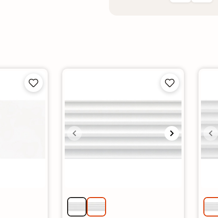



