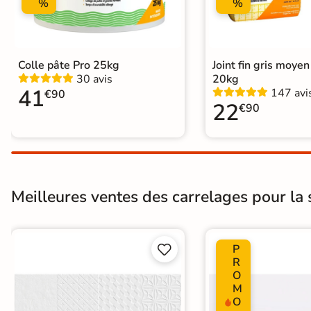
%
%
Colle pâte Pro 25kg
Joint fin gris moye
30 avis
20kg
41
147 avi
€90
22
€90
Meilleures ventes des carrelages pour la 
P


R
O
M
O