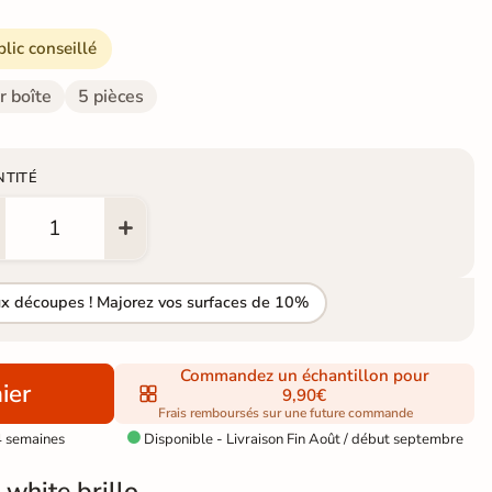
blic conseillé
r boîte
5 pièces
NTITÉ
ux découpes ! Majorez vos surfaces de 10%
Commandez un échantillon pour
ier
9,90€
Frais remboursés sur une future commande
4 semaines
Disponible - Livraison Fin Août / début septembre

 white brillo