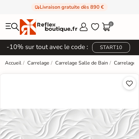
Livraison gratuite dès 890 €
0



-10% sur tout avec le code :
START10
Accueil
Carrelage
Carrelage Salle de Bain
Carrelage 

