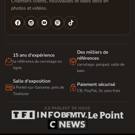
Chantiers clients, nouveautés et idées déco en
photos et vidéos.




Des milliers de
15 ans d'expérience
références


la référence du carrelage en
carrelage, parquet, salle de
ligne
bain
Salle d'exposition
Paiement sécurisé


à Portet-sur-Garonne, près de
CB, PayPal, 3x sans frais
Toulouse
ILS PARLENT DE NOUS