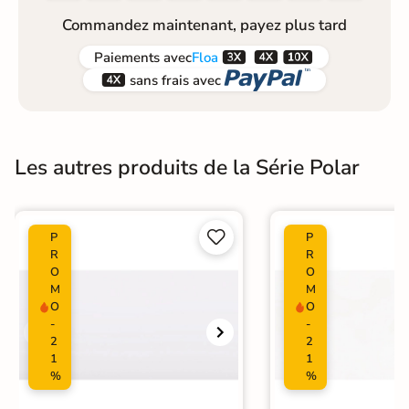
Commandez maintenant, payez plus tard



Paiements
avec
Floa


sans frais avec
Les autres produits de la Série Polar


P
P
R
R
O
O
M
M
O
O
-
-
2
2
1
1
%
%