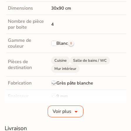
Dimensions
30x90 cm
Nombre de pièce
4
par boite
Gamme de
Blanc
couleur
Cuisine
Salle de bains / WC
Pièces de
destination
Mur intérieur
Fabrication
Grès pâte blanche
Epaisseur
9 mm
Bords
rectifié
Voir plus
Finition
Brillant
Livraison