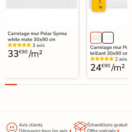
1
%
Carrelage mur Polar Syrma
white mate 30x90 cm
3 avis
Carrelage mur Pola
33
/m²
€90
brillant 30x90 cm
2 avis
24
/m²
€90


Avis clients
Échantillons gratuit
Découvrez tous les avis
Offre spéciale