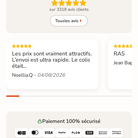

sur 3318 avis clients
Tous
les avis
Les prix sont vraiment attractifs.
RAS
L’envoi est ultra rapide. Le colis
Jean Bapti
était...
Noellia.Q -
04/08/2026
Paiement 100% sécurisé





