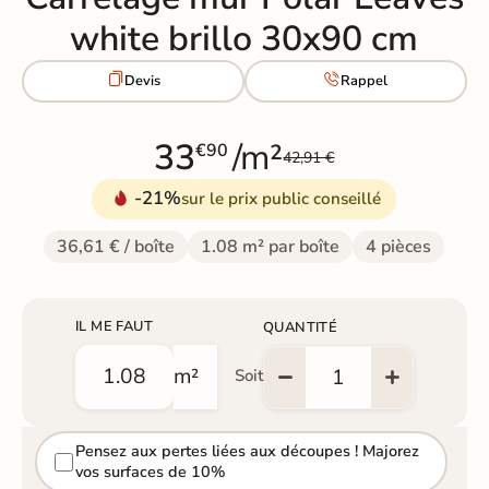
white brillo 30x90 cm


Devis
Rappel
33
/m²
€90
42,91 €
-21%
sur le prix public conseillé
36,61 € / boîte
1.08 m² par boîte
4 pièces
IL ME FAUT
QUANTITÉ
m²
Soit
Pensez aux pertes liées aux découpes ! Majorez
vos surfaces de 10%