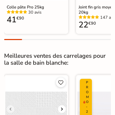
Carrelage salle de bain blanc
|
Colle pâte Pro 25kg
Joint fin gris moye
Carrelage Blanc
|
Catégories
30 avis
20kg
Carrelage sol cuisine
|
41
147 avi
Carrelage WC
€90
22
€90
Meilleures ventes des carrelages pour
la salle de bain blanche:


P
R
O
M
O
-
2