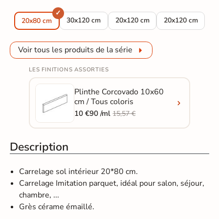
Carrelage sol imitation parquet Corcovado Oak
Carrelage sol imitation parquet
Carrelage sol im
30x120 cm
20x120 cm
20x120 cm
20x80 cm
Voir tous les produits de la série
LES FINITIONS ASSORTIES
Plinthe Corcovado 10x60
cm / Tous coloris
10 €90 /ml
15,57 €
Description
Carrelage sol intérieur 20*80 cm.
Carrelage Imitation parquet, idéal pour salon, séjour,
chambre, ...
Grès cérame émaillé.