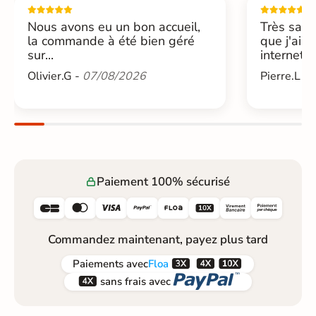
Nous avons eu un bon accueil,
Très sati
la commande à été bien géré
que j'ai 
sur...
internet....
Olivier.G -
07/08/2026
Pierre.L -
Paiement 100% sécurisé






Commandez maintenant, payez plus tard



Paiements
avec
Floa


sans frais avec