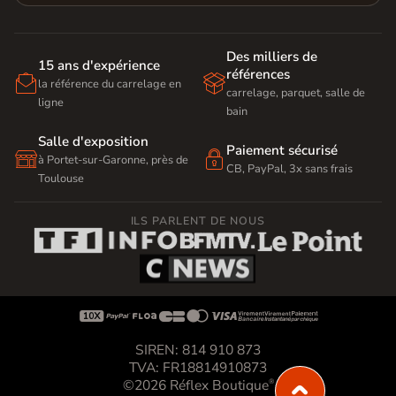
Des milliers de
15 ans d'expérience
références


la référence du carrelage en
carrelage, parquet, salle de
ligne
bain
Salle d'exposition
Paiement sécurisé


à Portet-sur-Garonne, près de
CB, PayPal, 3x sans frais
Toulouse
ILS PARLENT DE NOUS









SIREN: 814 910 873
TVA: FR18814910873
©2026 Réflex Boutique
®