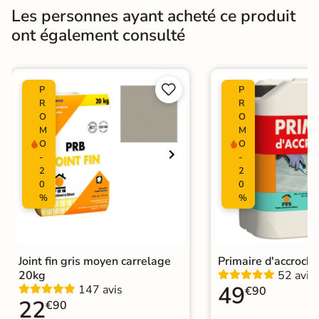
Les personnes ayant acheté ce produit
Masse colorée
Non
ont également consulté
Bords
Non-rectifié
Finition
Mate


P
P
R
R
Surface
O
O
Lisse
M
M
O
O
Nombres de
36
-
-
tampons
2
2
0
0
Résistant au Gel
Oui
%
%
Pièce humides
Oui
Plancher
Joint fin gris moyen carrelage
Primaire d'accroch
Oui
Chauffant
20kg
52 avis
49
147 avis
€90
22
€90
Conditionnement
Boite