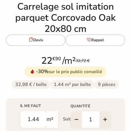
Carrelage sol imitation
parquet Corcovado Oak
20x80 cm


Devis
Rappel
22
/m²
€90
32,72 €
-30%
sur le prix public conseillé
32,98 € / boîte
1.44 m² par boîte
9 pièces
IL ME FAUT
QUANTITÉ
m²
Soit