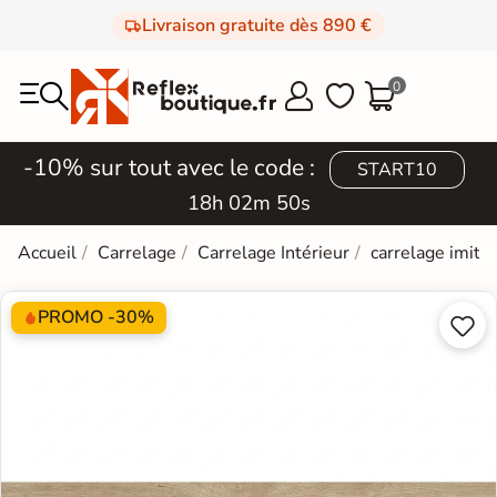
Livraison gratuite dès 890 €
0



-10% sur tout avec le code :
START10
18h 02m 49s
Accueil
Carrelage
Carrelage Intérieur
carrelage imita
PROMO -30%

