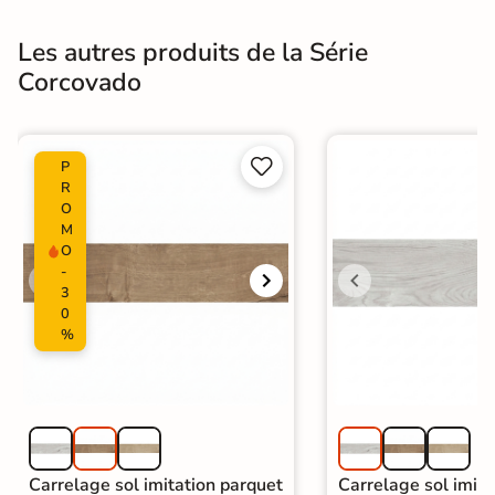
Les autres produits de la Série
Corcovado


P
R
O
M
O
-
3
0
%
Carrelage sol imitation parquet
Carrelage sol imita