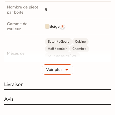
Nombre de pièce
9
par boite
Gamme de
Beige
couleur
Salon / séjours
Cuisine
Hall / couloir
Chambre
Pièces de
Salle de bains / WC
destination
Bureau / Commerce
Mur intérieur
Voir plus
Sol intérieur
Fabrication
Grès cérame émaillé
Livraison
Epaisseur
7 mm
Avis
Résistance à
GR5 - Ultra-résistant
l'usure