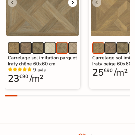
Catégories
identique
|
Carrelage sol cuisine
|
Carrelage salon moderne
|
Carrelage Chambre
|
Carrelage WC
Carrelage sol imitation parquet
Carrelage sol imita
Iraty chêne 60x60 cm
Iraty beige 60x60 
25
/m²
9 avis
€90
23
/m²
€90