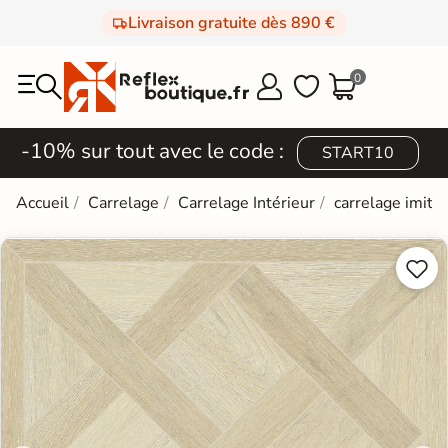
Livraison gratuite dès 890 €
0



-10% sur tout avec le code :
START10
Accueil
Carrelage
Carrelage Intérieur
carrelage imita

