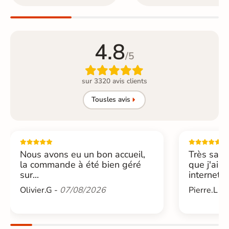
4.8
/5

sur 3320 avis clients
Tous
les avis
Nous avons eu un bon accueil,
Très sati
la commande à été bien géré
que j'ai 
sur...
internet....
Olivier.G -
07/08/2026
Pierre.L -