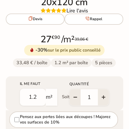
20x120 cm
Lire l'avis


Devis
Rappel
27
/m²
€90
39,86 €
-30%
sur le prix public conseillé
33,48 € / boîte
1.2 m² par boîte
5 pièces
IL ME FAUT
QUANTITÉ
m²
Soit
Pensez aux pertes liées aux découpes ! Majorez
vos surfaces de 10%