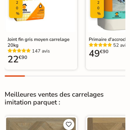
2
2
Variation de la
0
0
V2
couleur
%
%
Pièce humides
Oui
Plancher
Joint fin gris moyen carrelage
Primaire d'accroch
Oui
Chauffant
20kg
52 avis
49
147 avis
€90
22
€90
Conditionnement
Boite
Choix
1er Choix
Pose
Coller
Meilleures ventes des carrelages
Support
Chape
Ancien carrelage
imitation parquet :
Normes
Certification CE


Origine
Espagne