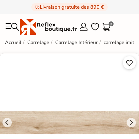
Livraison gratuite dès 890 €
0



Accueil
Carrelage
Carrelage Intérieur
carrelage imita

