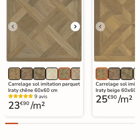
Carrelage imitation parquet intérieur
|
Carrelage Beige
|
Catégories
Carrelage sol cuisine
|
Carrelage salon moderne
|
Carrelage Chambre
|
Carrelage WC
Carrelage sol imitation parquet
Carrelage sol imita
Iraty chêne 60x60 cm
Iraty beige 60x60 
25
/m²
9 avis
€90
23
/m²
€90