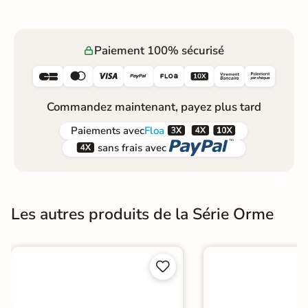
Paiement 100% sécurisé






Commandez maintenant, payez plus tard



Paiements
avec
Floa


sans frais avec
Les autres produits de la Série Orme

