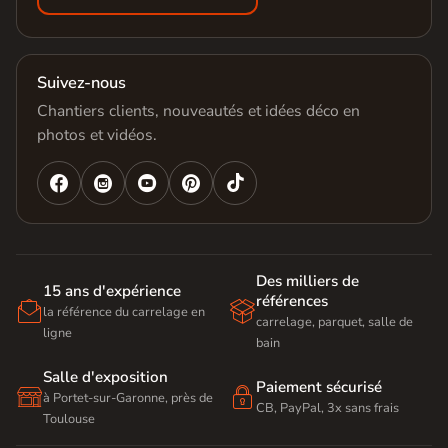
Suivez-nous
Chantiers clients, nouveautés et idées déco en
photos et vidéos.




Des milliers de
15 ans d'expérience
références


la référence du carrelage en
carrelage, parquet, salle de
ligne
bain
Salle d'exposition
Paiement sécurisé


à Portet-sur-Garonne, près de
CB, PayPal, 3x sans frais
Toulouse