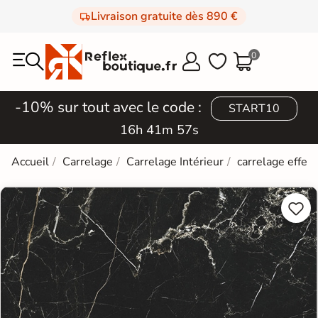
Livraison gratuite dès 890 €
0



-10% sur tout avec le code :
START10
16h 41m 57s
Accueil
Carrelage
Carrelage Intérieur
carrelage effet

