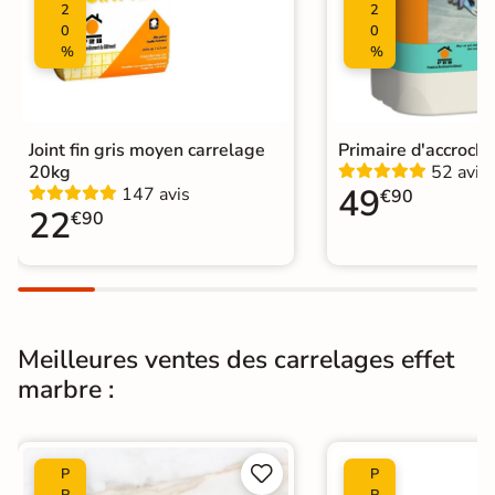
2
2
Pièce humides
Oui
0
0
%
%
Plancher
Oui
Chauffant
Conditionnement
Boite
Joint fin gris moyen carrelage
Primaire d'accroch
20kg
52 avis
49
147 avis
€90
Choix
1er Choix
22
€90
Pose
Coller
Support
Chape
Ancien carrelage
Meilleures ventes des carrelages effet
Normes
Certification CE
marbre :
Origine
Espagne
Carrelage brillant
|


P
P
Carrelage poli brillant
|
R
R