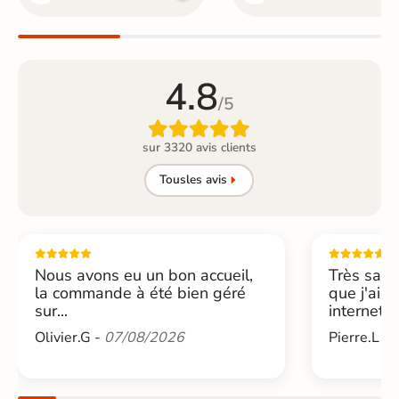
4.8
/5

sur 3320 avis clients
Tous
les avis
Nous avons eu un bon accueil,
Très sati
la commande à été bien géré
que j'ai 
sur...
internet....
Olivier.G -
07/08/2026
Pierre.L -