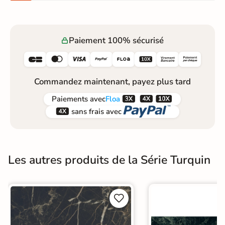
Paiement 100% sécurisé






Commandez maintenant, payez plus tard



Paiements
avec
Floa


sans frais avec
Les autres produits de la Série Turquin

