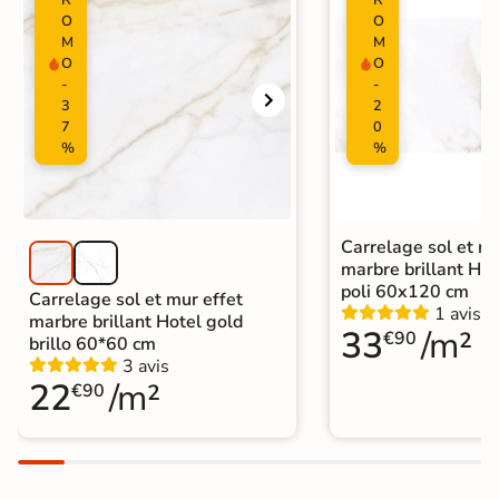
Carrelage marbre
|
O
O
Carrelage salle de bain grand
M
M
format
O
O
Catégories
|
Carrelage 60x60
|
Carrelage Noir
-
-
|
3
2
Carrelage salle de bain effet marbre
7
0
|
Carrelage sol cuisine
|
%
%
Carrelage salon moderne
|
Carrelage Chambre
|
Carrelage WC
Carrelage sol et mu
marbre brillant Hot
poli 60x120 cm
Carrelage sol et mur effet
1 avis
marbre brillant Hotel gold
33
/m²
€90
brillo 60*60 cm
3 avis
22
/m²
€90