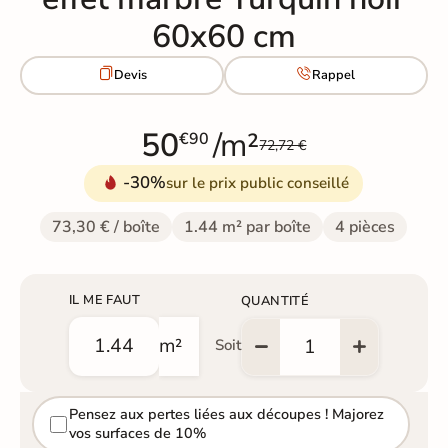
60x60 cm


Devis
Rappel
50
/m²
€90
72,72 €
-30%
sur le prix public conseillé
73,30 € / boîte
1.44 m² par boîte
4 pièces
IL ME FAUT
QUANTITÉ
m²
Soit
Pensez aux pertes liées aux découpes ! Majorez
vos surfaces de 10%