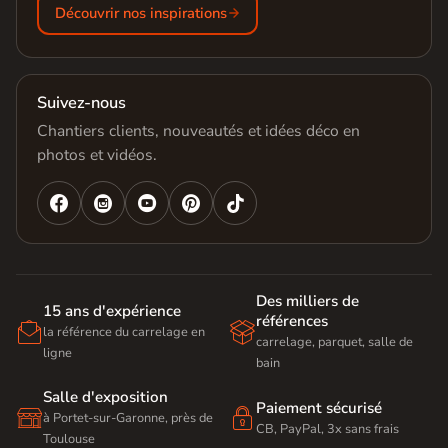
Découvrir nos inspirations
Suivez-nous
Chantiers clients, nouveautés et idées déco en
photos et vidéos.




Des milliers de
15 ans d'expérience
références


la référence du carrelage en
carrelage, parquet, salle de
ligne
bain
Salle d'exposition
Paiement sécurisé


à Portet-sur-Garonne, près de
CB, PayPal, 3x sans frais
Toulouse