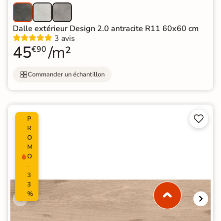
Dalle extérieur Design 2.0 antracite R11 60x60 cm
3 avis
45
/m²
€90
Commander un échantillon


P
R
O
M
O
-
3
3
%