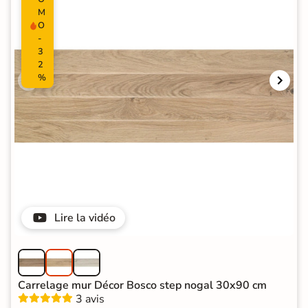
M
O
-
3
2
%
Lire la vidéo
Carrelage mur Décor Bosco step nogal 30x90 cm
3 avis