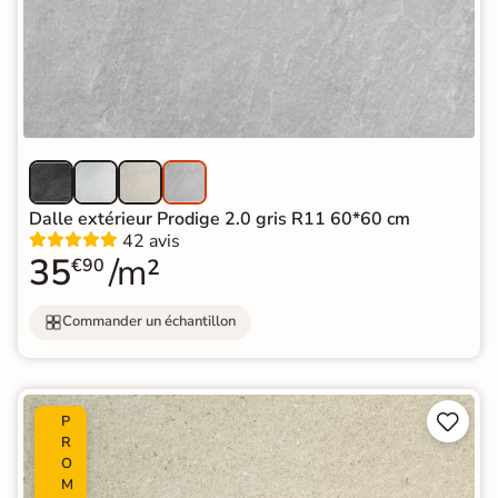
Dalle extérieur Prodige 2.0 gris R11 60*60 cm
42 avis
35
/m²
€90
Commander un échantillon


P
R
O
M