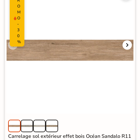
R
O
M
O
-
3
0
%
Carrelage sol extérieur effet bois Océan Sandalo R11