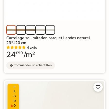
Carrelage sol imitation parquet Landes naturel
23*120 cm
4 avis
24
/m²
€90
Commander un échantillon


P
R
O
M
O