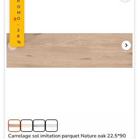
R
O
M
O
-
3
8
%
Carrelage sol imitation parquet Nature oak 22.5*90