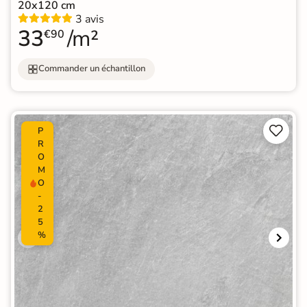
20x120 cm
3 avis
33
/m²
€90
Commander un échantillon


P
R
O
M
O
-
2
5
%