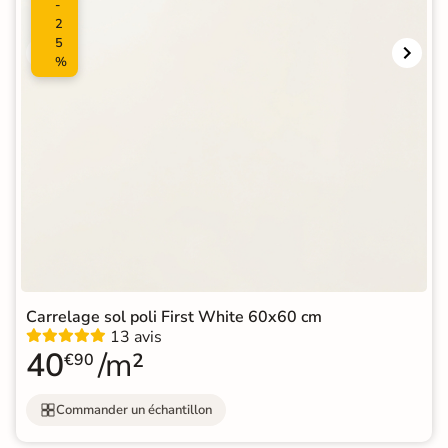
-
2
5
%
Carrelage sol poli First White 60x60 cm
13 avis
40
/m²
€90
Commander un échantillon