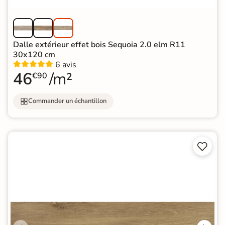
Dalle extérieur effet bois Sequoia 2.0 elm R11
30x120 cm
6 avis
46
/m²
€90
Commander un échantillon

