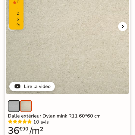
O
-
2
5
%
Lire la vidéo
Dalle extérieur Dylan mink R11 60*60 cm
10 avis
36
/m²
€90