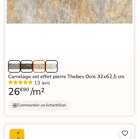
Carrelage sol effet pierre Thebes Ocre 32x62,5 cm
13 avis
26
/m²
€90
Commander un échantillon


P