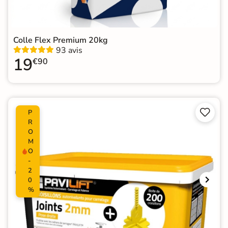
Colle Flex Premium 20kg
93 avis
19
€90


P
R
O
M
O
-
2
0
%