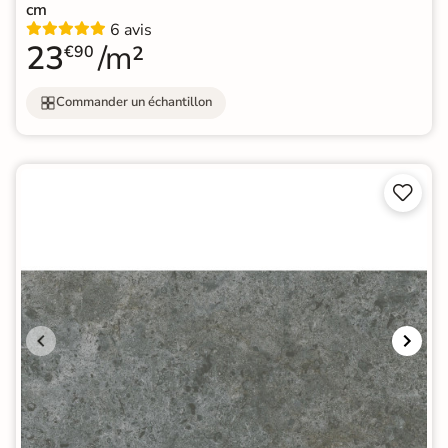
cm
6 avis
23
/m²
€90
Commander un échantillon

