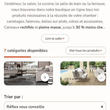
l'extérieur, le salon, la cuisine, la salle de bain ou la terrasse,
vous trouverez dans notre boutique en ligne tous les
produits nécessaires à la réussite de votre chantier :
carrelages, faïences, dalles sur plots, colles et accessoires.
Carreaux
rectifiés
et
pleine masse
, jusqu'à
30 % moins chers
qu'en grande surface de bricolage, avec des prix allant de
15
Lire la suite
à 70 €/m²
.
7
catégories disponibles
Voir tous les produits
Carrelage Intérieur
Carrelage Extérieur
>
2805 produits
1574 produits
Trier par :
Réflex vous conseille
