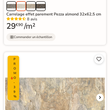
Carrelage effet parement Pezza almond 32x62,5 cm
8 avis
29
/m²
€90
Commander un échantillon


P
R
O
M
O
-
3
9
%