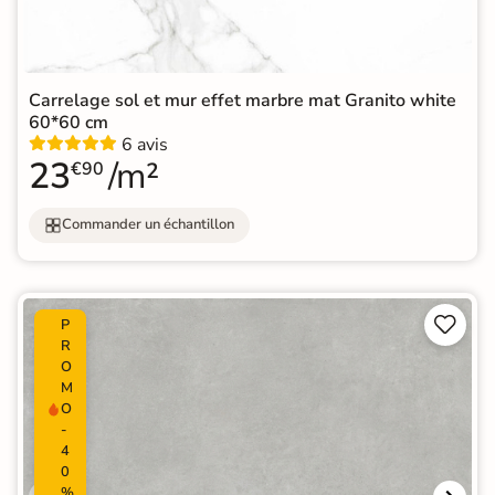
Carrelage sol et mur effet marbre mat Granito white
60*60 cm
6 avis
23
/m²
€90
Commander un échantillon


P
R
O
M
O
-
4
0
%