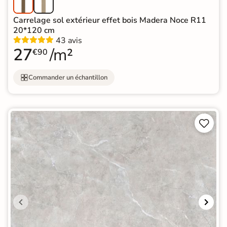
Carrelage sol extérieur effet bois Madera Noce R11
20*120 cm
43 avis
27
/m²
€90
Commander un échantillon

