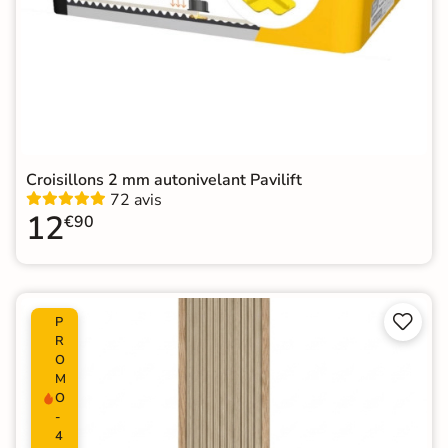
Croisillons 2 mm autonivelant Pavilift
72 avis
12
€90


P
R
O
M
O
-
4