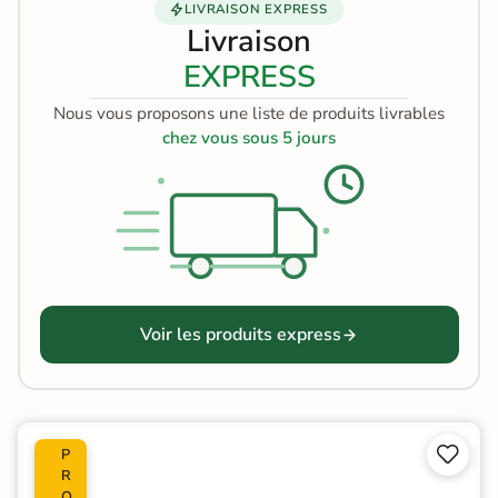
LIVRAISON EXPRESS
Livraison
EXPRESS
Nous vous proposons une liste de produits livrables
chez vous sous 5 jours
Voir les produits express


P
R
O