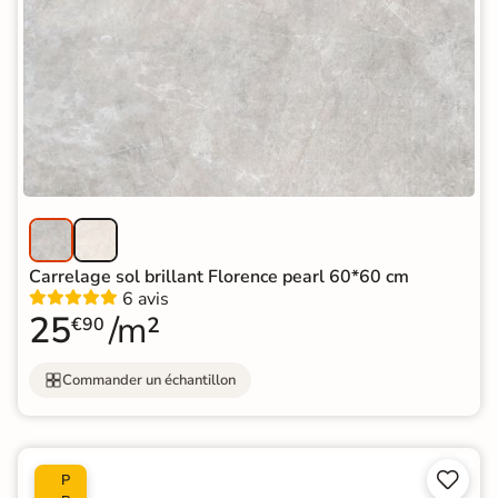
Carrelage sol brillant Florence pearl 60*60 cm
6 avis
25
/m²
€90
Commander un échantillon


P