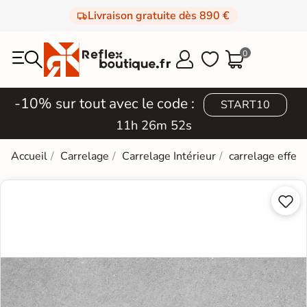
Livraison gratuite dès 890 €
0



-10% sur tout avec le code :
START10
11h 26m 51s
Accueil
Carrelage
Carrelage Intérieur
carrelage effet 

