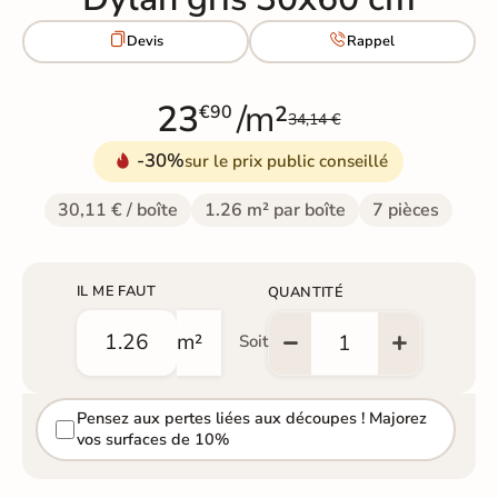


Devis
Rappel
23
/m²
€90
34,14 €
-30%
sur le prix public conseillé
30,11 € / boîte
1.26 m² par boîte
7 pièces
IL ME FAUT
QUANTITÉ
m²
Soit
Pensez aux pertes liées aux découpes ! Majorez
vos surfaces de 10%