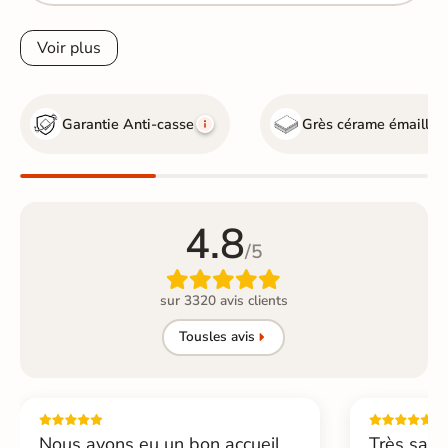
Voir plus
Garantie Anti-casse
Grès cérame émaillé
4.8
/5

sur 3320 avis clients
Tous
les avis
Nous avons eu un bon accueil,
Très sati