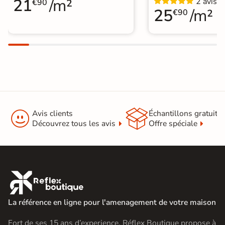
21
/m²
2 avis
€90
25
/m²
€90


Avis clients
Échantillons gratuit
Découvrez tous les avis
Offre spéciale

La référence en ligne pour l'amenagement de votre maison
Fort de ses 15 ans d’experience, Réflex Boutique propose à