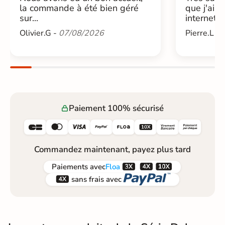
la commande à été bien géré
que j'ai 
sur...
internet....
Olivier.G -
07/08/2026
Pierre.L -
Paiement 100% sécurisé






Commandez maintenant, payez plus tard



Paiements
avec
Floa


sans frais avec