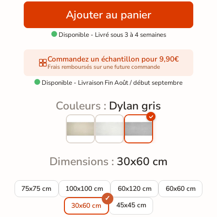
Ajouter au panier
Disponible - Livré sous 3 à 4 semaines

Commandez un échantillon pour 9,90€
Frais remboursés sur une future commande
Disponible - Livraison Fin Août / début septembre

Couleurs :
Dylan gris
Dimensions :
30x60 cm
Carrelage sol effet pierre Dylan gris 75x75 cm
Carrelage sol effet pierre Dylan gris 100x100 cm
Carrelage sol effet pierre Dyla
Carrelage sol ef
75x75 cm
100x100 cm
60x120 cm
60x60 cm
Carrelage sol effet pierre Dylan
45x45 cm
30x60 cm