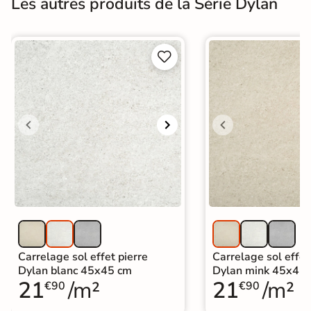
Les autres produits de la Série Dylan


Carrelage sol effet pierre
Carrelage sol effet
Dylan blanc 45x45 cm
Dylan mink 45x45
21
/m²
21
/m²
€90
€90