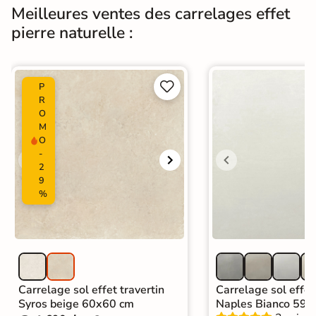
Meilleures ventes des carrelages effet
Normes
Certification CE
pierre naturelle :
Origine
Espagne
Carrelage effet pierre intérieur
|


P
Carrelage Gris
|
R
Carrelage 30x60 cm
|
O
Carrelage intérieur / extérieur
Catégories
M
identique
O
|
Carrelage sol cuisine
|
-
Carrelage salon moderne
|
2
Carrelage Chambre
|
Carrelage WC
9
%
Carrelage sol effet travertin
Carrelage sol effet
Syros beige 60x60 cm
Naples Bianco 59,