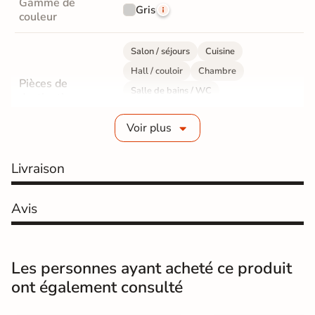
Gamme de
Gris
couleur
Salon / séjours
Cuisine
Hall / couloir
Chambre
Pièces de
Salle de bains / WC
destination
Bureau / Commerce
Mur intérieur
Voir plus
Sol intérieur
Fabrication
Grès cérame émaillé
Livraison
Epaisseur
8 mm
Avis
Résistance à
Gr4 - Très résistant
l'usure
Les personnes ayant acheté ce produit
Masse colorée
Non
ont également consulté
Bords
Non-rectifié