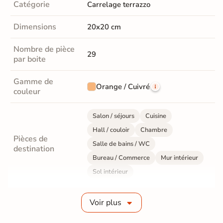
Catégorie
Carrelage terrazzo
Dimensions
20x20 cm
Nombre de pièce
29
par boite
Gamme de
Orange / Cuivré
couleur
Salon / séjours
Cuisine
Hall / couloir
Chambre
Pièces de
Salle de bains / WC
destination
Bureau / Commerce
Mur intérieur
Sol intérieur
Fabrication
Grès cérame émaillé
Voir plus
Epaisseur
9 mm