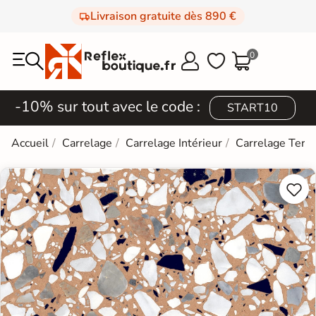
Livraison gratuite dès 890 €
0



-10% sur tout avec le code :
START10
Accueil
Carrelage
Carrelage Intérieur
Carrelage Terra

