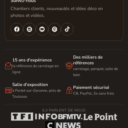
Suivez-nous
Chantiers clients, nouveautés et idées déco en
photos et vidéos.




Des milliers de
15 ans d'expérience
références


la référence du carrelage en
carrelage, parquet, salle de
ligne
bain
Salle d'exposition
Paiement sécurisé


à Portet-sur-Garonne, près de
CB, PayPal, 3x sans frais
Toulouse
ILS PARLENT DE NOUS