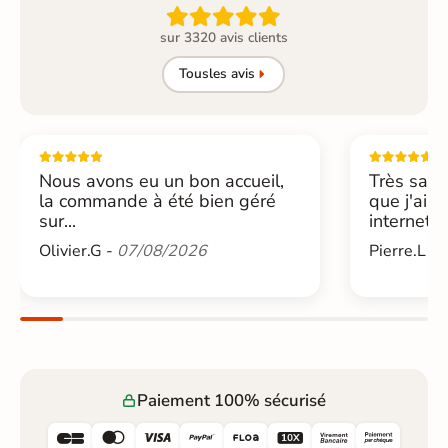

sur 3320 avis clients
Tous
les avis
Nous avons eu un bon accueil,
Très sati
la commande à été bien géré
que j'ai 
sur...
internet....
Olivier.G -
07/08/2026
Pierre.L -
Paiement 100% sécurisé





