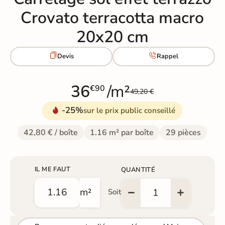
Crovato terracotta macro
20x20 cm


Devis
Rappel
36
/m²
€90
49,20 €
-25%
sur le prix public conseillé
42,80 € / boîte
1.16 m² par boîte
29 pièces
IL ME FAUT
QUANTITÉ
m²
Soit