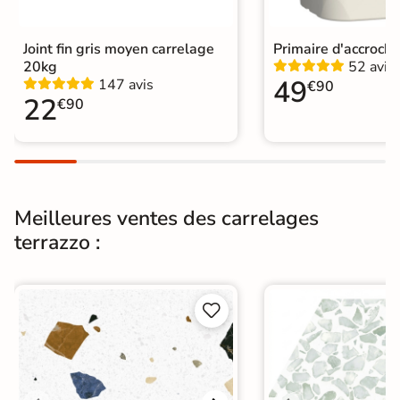
Choix
1er Choix
Joint fin gris moyen carrelage
Primaire d'accroch
20kg
52 avis
Pose
Coller
49
147 avis
€90
22
€90
Support
Chape
Ancien carrelage
Normes
Certification CE
Origine
Italie
Meilleures ventes des carrelages
terrazzo :
Carrelage effet Terrazzo
|
Carrelage Terracotta
|
Carrelage 20x20 cm
|
Catégories
Carrelage sol cuisine
|
Carrelage salon moderne
|


Carrelage Chambre
|
Carrelage WC