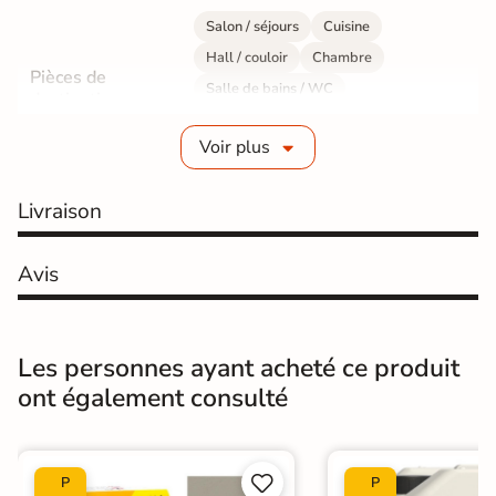
Salon / séjours
Cuisine
Hall / couloir
Chambre
Pièces de
Salle de bains / WC
destination
Bureau / Commerce
Mur intérieur
Voir plus
Sol intérieur
Fabrication
Grès cérame émaillé
Livraison
Epaisseur
9 mm
Avis
Résistance à
GR5 - Ultra-résistant
l'usure
Les personnes ayant acheté ce produit
Masse colorée
Oui
ont également consulté
Bords
Non-rectifié
Finition
Mate


P
P