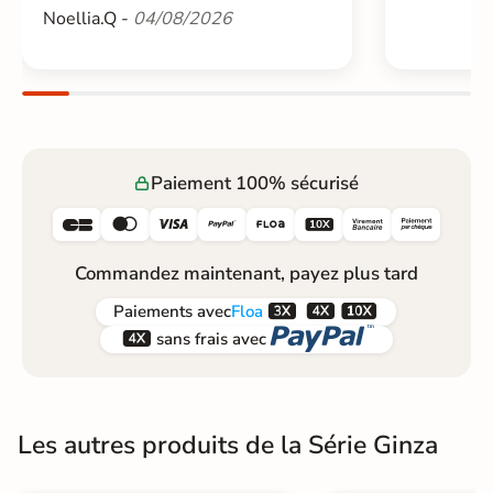
Noellia.Q -
04/08/2026
Paiement 100% sécurisé






Commandez maintenant, payez plus tard



Paiements
avec
Floa


sans frais avec
Les autres produits de la Série Ginza