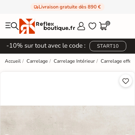
Livraison gratuite dès 890 €
0



-10% sur tout avec le code :
START10
Accueil
Carrelage
Carrelage Intérieur
Carrelage effet

