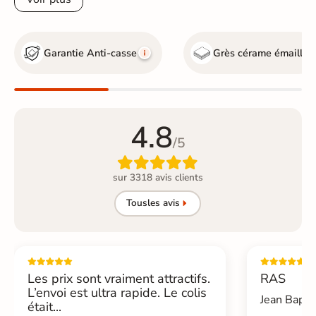
Garantie Anti-casse
Grès cérame émaillé
4.8
/5

sur 3318 avis clients
Tous
les avis
Les prix sont vraiment attractifs.
RAS
L’envoi est ultra rapide. Le colis
Jean Bapti
était...