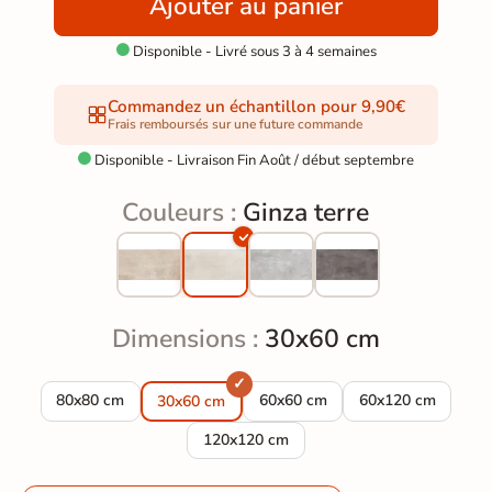
Ajouter au panier
Disponible - Livré sous 3 à 4 semaines

Commandez un échantillon pour 9,90€
Frais remboursés sur une future commande
Disponible - Livraison Fin Août / début septembre

Couleurs :
Ginza terre
Dimensions :
30x60 cm
Carrelage sol effet béton Ginza terre 80,2x80,2 cm
Carrelage sol effet béton Ginza 
Carrelage sol effe
80x80 cm
60x60 cm
60x120 cm
30x60 cm
Carrelage sol effet béton Ginza terre 11
120x120 cm