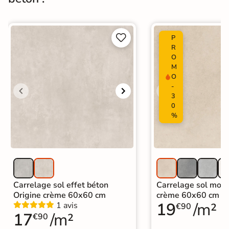
Normes
Certification CE


P
Origine
Italie
R
O
Carrelage effet béton ciré
|
M
Carrelage Gris
|
O
Carrelage 30x60 cm
|
-
Catégories
Carrelage sol cuisine
|
3
Carrelage salon moderne
|
0
Carrelage Chambre
|
Carrelage WC
%
Carrelage sol effet béton
Carrelage sol mode
Origine crème 60x60 cm
crème 60x60 cm
19
/m²
1 avis
€90
17
/m²
€90