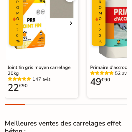
R
R
Surface
O
O
Lisse
M
M
O
O
Résistant au Gel
Oui
-
-
2
2
Variation de la
0
0
V2
couleur
%
%
Pièce humides
Oui
Plancher
Joint fin gris moyen carrelage
Primaire d'accroch
Oui
Chauffant
20kg
52 avis
49
147 avis
€90
22
€90
Conditionnement
Boite
Choix
1er Choix
Pose
Coller
Meilleures ventes des carrelages effet
Support
Chape
Ancien carrelage
béton :