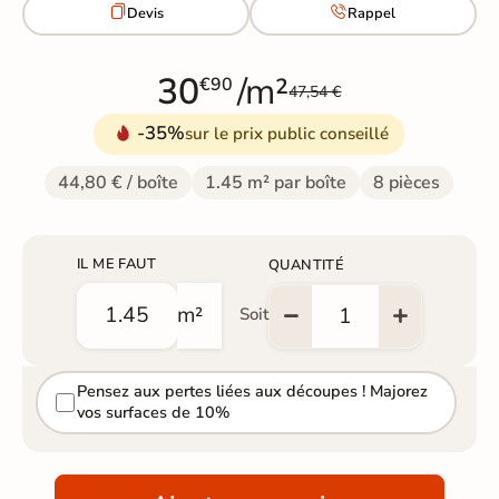


Devis
Rappel
30
/m²
€90
47,54 €
-35%
sur le prix public conseillé
44,80 € / boîte
1.45 m² par boîte
8 pièces
IL ME FAUT
QUANTITÉ
m²
Soit
Pensez aux pertes liées aux découpes ! Majorez
vos surfaces de 10%