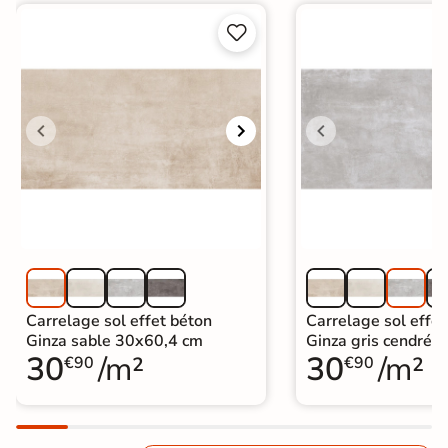


Carrelage sol effet béton
Carrelage sol effet
Ginza sable 30x60,4 cm
Ginza gris cendré 
30
/m²
30
/m²
€90
€90