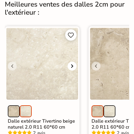
Meilleures ventes des dalles 2cm pour
l'extérieur :


Dalle extérieur Tivertino beige
Dalle extérieur Tive
naturel 2.0 R11 60*60 cm
2.0 R11 60*60 cm
2 avis
2 avis