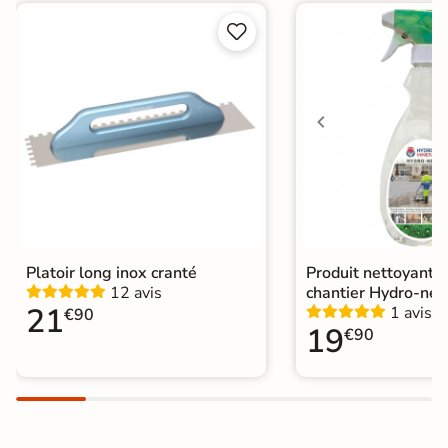


Platoir long inox cranté
Produit nettoyant f
12 avis
chantier Hydro-net
21
1 avis
€90
19
€90