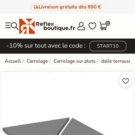
Livraison gratuite dès 890 €
0



-10% sur tout avec le code :
START10
Accueil
Carrelage
Carrelage sur plots
dalle terrasse 2

