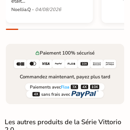
était...
Noellia.Q -
04/08/2026
Paiement 100% sécurisé






Commandez maintenant, payez plus tard



Paiements
avec
Floa


sans frais avec
Les autres produits de la Série Vittorio
2.0