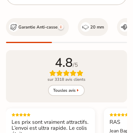
Garantie Anti-casse
20 mm
R
4.8
/5

sur 3318 avis clients
Tous
les avis
Les prix sont vraiment attractifs.
RAS
L’envoi est ultra rapide. Le colis
Jean Bapti