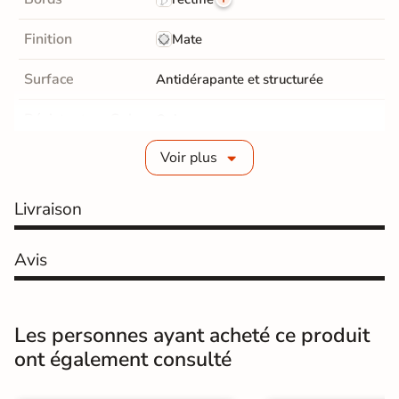
Finition
Mate
Surface
Antidérapante et structurée
Résistant au Gel
Oui
Voir plus
Conditionnement
Pièce
Choix
1er Choix
Livraison
A coller sur chape
Pose
Avis
A coller sur ancien carrelage
Normes
Certification CE
Les personnes ayant acheté ce produit
Origine
Espagne
ont également consulté