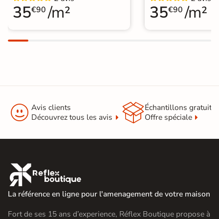
35
/m²
35
/m²
€90
€90


Avis clients
Échantillons gratuit
Découvrez tous les avis
Offre spéciale

La référence en ligne pour l'amenagement de votre maison
Fort de ses 15 ans d’experience, Réflex Boutique propose à