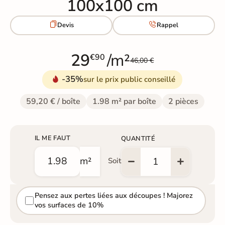
100x100 cm


Devis
Rappel
29
/m²
€90
46,00 €
-35%
sur le prix public conseillé
59,20 € / boîte
1.98 m² par boîte
2 pièces
IL ME FAUT
QUANTITÉ
m²
Soit
Pensez aux pertes liées aux découpes ! Majorez
vos surfaces de 10%