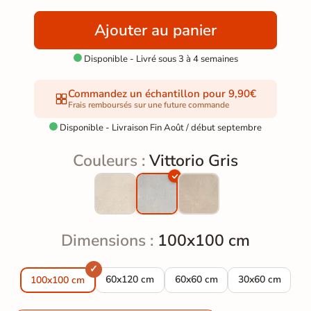
Ajouter au panier
Disponible - Livré sous 3 à 4 semaines

Commandez un échantillon pour 9,90€
Frais remboursés sur une future commande
Disponible - Livraison Fin Août / début septembre

Couleurs :
Vittorio Gris
Dimensions :
100x100 cm
Carrelage sol effet Travertin Vittorio Gris 60
Carrelage sol effet Travertin V
Carrelage sol ef
60x120 cm
60x60 cm
30x60 cm
100x100 cm