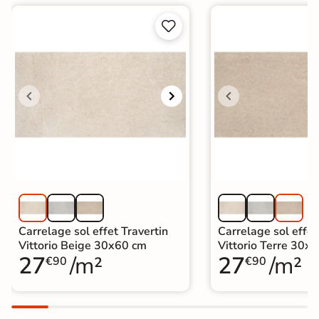


Carrelage sol effet Travertin
Carrelage sol effet
Vittorio Beige 30x60 cm
Vittorio Terre 30x
27
/m²
27
/m²
€90
€90