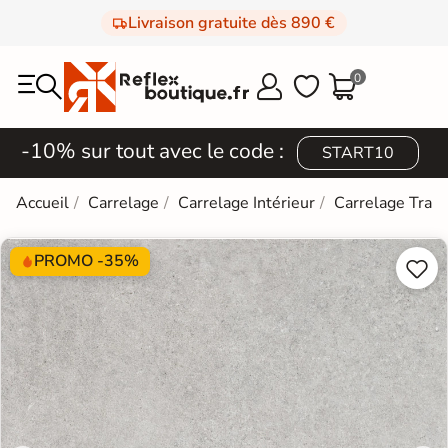
Livraison gratuite dès 890 €
0



-10% sur tout avec le code :
START10
Accueil
Carrelage
Carrelage Intérieur
Carrelage Trave
PROMO -35%

