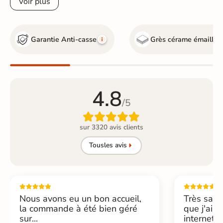
Voir plus
Garantie Anti-casse
Grès cérame émaillé
4.8
/5

sur 3320 avis clients
Tous
les avis
Nous avons eu un bon accueil,
Très sati
la commande à été bien géré
que j'ai 
sur...
internet....