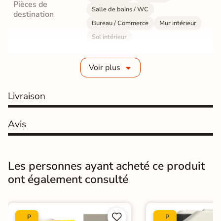
Pièces de
Salle de bains / WC
destination
Bureau / Commerce
Mur intérieur
Sol intérieur
Fabrication
Grès cérame émaillé
Voir plus
Epaisseur
9 mm
Livraison
Résistance à
GR5 - Ultra-résistant
l'usure
Avis
Masse colorée
Non
Bords
rectifié
Les personnes ayant acheté ce produit
ont également consulté
Finition
Mate
Surface
Lisse


P
P