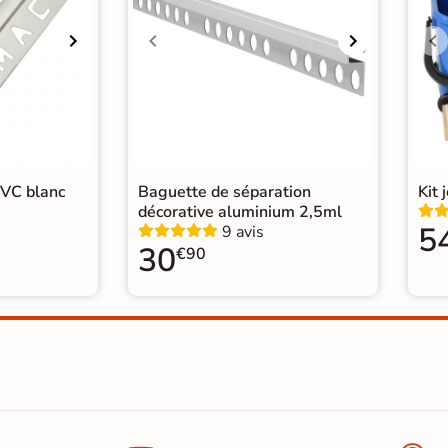
PVC blanc
Baguette de séparation
Kit 
décorative aluminium 2,5ml
5
9 avis
30
€90