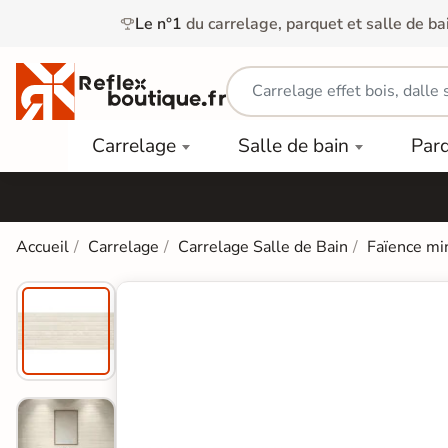
Le n°1
du carrelage, parquet et salle de ba
Carrelage
Mobilier
Parquet
Carrelage
Salle de bain
Par
Intérieur
et
Stratifié
squ'à
50%
Vasque
Carrelage
Parquet
PAR
Extérieur
Contrecollé
TYPE
Douche
relages
Accueil
Carrelage
Carrelage Salle de Bain
Faïence mi
Dalle
Lames
aïences
Terrasse
Baignoires
PAR
PVC
Sur Plot
et Balnéos
squ'à
COULEUR
40%
Carrelage
Dalles
WC
Salle de
Stratifié
PVC
Bain
Bois
Carrelage
quets
Lames
Colle &
Salle de
ols
clair
Finition
Bain
tifiés