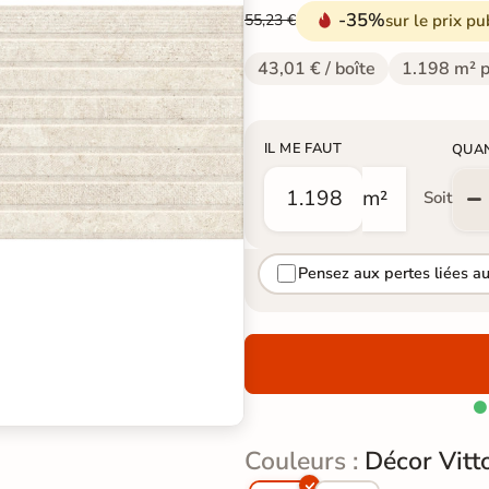
-35%
sur le prix pu
55,23 €
43,01 € / boîte
1.198 m² p
IL ME FAUT
QUA
m²
Soit
Pensez aux pertes liées a

Couleurs :
Décor Vitt