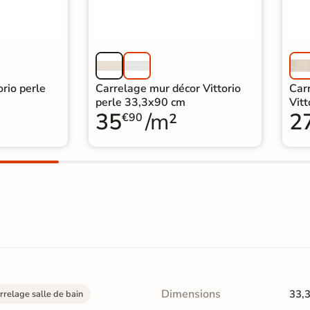
rio perle
Carrelage mur décor Vittorio
Carr
perle 33,3x90 cm
Vit
35
/m²
2
€90
Dimensions
33,
arrelage salle de bain