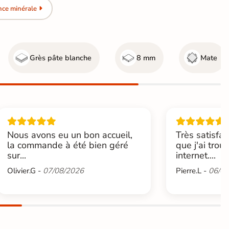
nce minérale
Grès pâte blanche
8 mm
Mate
Nous avons eu un bon accueil,
Très satisfai
la commande à été bien géré
que j'ai trou
sur...
internet....
Olivier.G -
07/08/2026
Pierre.L -
06/08