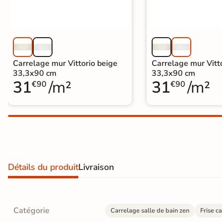
Carrelage extra fin
Voir tous les
formats
Carrelage mur Vittorio beige
Carrelage mur Vitto
PAR FINITION
33,3x90 cm
33,3x90 cm
31
/m²
31
/m²
€90
€90
Carrelage poli /
semi-poli
Carrelage brillant
Échantillons gratuits
Détails du produit
Livraison
ÉCHANTILLONS
GRATUITS
Échantillons
GRATUITS
*
Catégorie
Carrelage salle de bain zen
Frise c