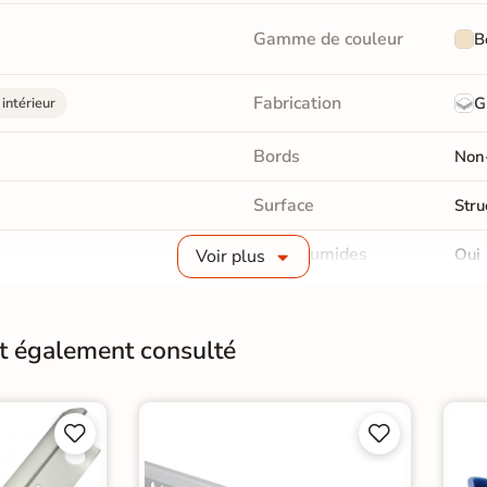
Gamme de couleur
B
Fabrication
G
intérieur
Bords
Non-
Surface
Stru
Pièce humides
Oui
Voir plus
Choix
1er 
nt également consulté
Support
Anc
Origine
Esp




eige
|
li
|
Carrelage sol cuisine
|