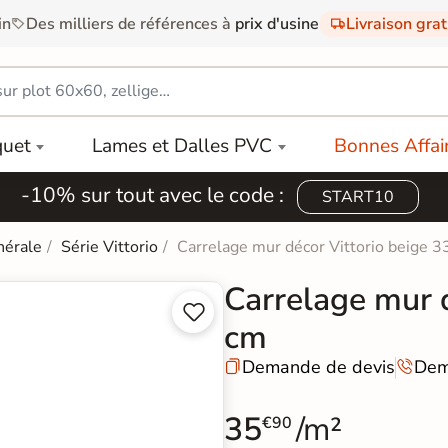
in
Des milliers de références à
prix d'usine
Livraison gra
quet
Lames et Dalles PVC
Bonnes Affai
-10% sur tout avec le code :
START10
nérale
Série Vittorio
Carrelage mur décor Vittorio beige 
Carrelage mur 


cm
Demande de devis
Dem


35
/m²
€90