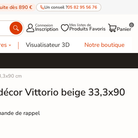
tuite dès 890 €
Un conseil ?
05 82 95 56 76
Mes listes de
Connexion
0




Produits Favoris
Inscription
Panier
res
Visualisateur 3D
Notre boutique
33,3x90 cm
décor Vittorio beige 33,3x90
ande de rappel