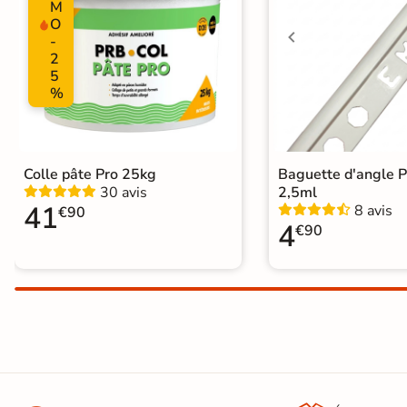
M
Carrelage WC
O
-
2
5
%
Colle pâte Pro 25kg
Baguette d'angle 
30 avis
2,5ml
41
8 avis
€90
4
€90