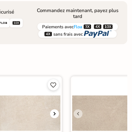
Commandez maintenant, payez plus
curisé
tard





Paiements
avec
Floa


sans frais avec

