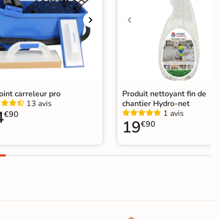
joint carreleur pro
Produit nettoyant fin de
13 avis
chantier Hydro-net
4
1 avis
€90
19
€90