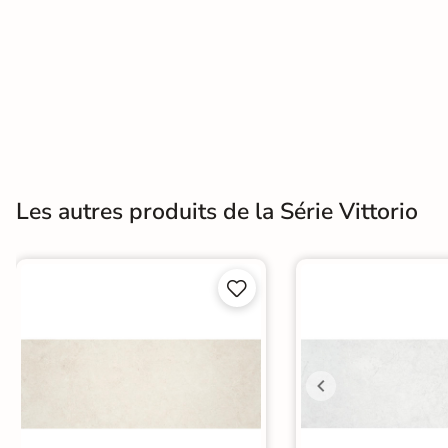
Terre
cuite &
tomette
Parement
mural
intérieur
Les autres produits de la Série Vittorio
PAR FORME &
DIMENSION


Carrelage
hexagonal
Carrelage très
grand format