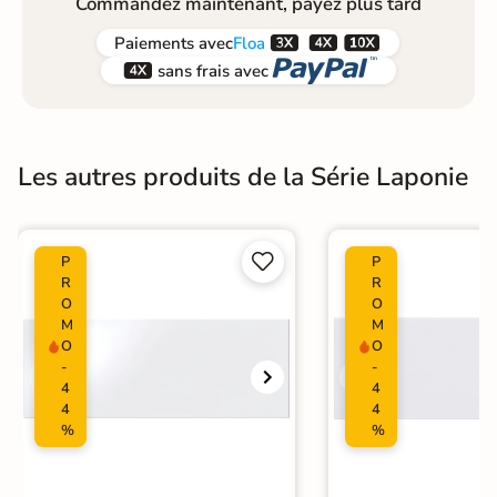
Commandez maintenant, payez plus tard



Paiements
avec
Floa


sans frais avec
Les autres produits de la Série Laponie


P
P
R
R
O
O
M
M
O
O
-
-
4
4
4
4
%
%