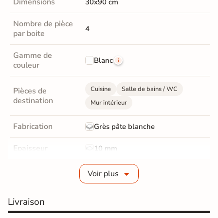
Dimensions
30x90 cm
Nombre de pièce
4
par boite
Gamme de
Blanc
couleur
Cuisine
Salle de bains / WC
Pièces de
destination
Mur intérieur
Fabrication
Grès pâte blanche
Epaisseur
10 mm
Bords
rectifié
Voir plus
Finition
Brillant
Livraison
Surface
Structurée