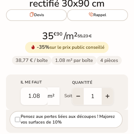
rectifié 30x90 cm


Devis
Rappel
35
/m²
€90
55,23 €
-35%
sur le prix public conseillé
38,77 € / boîte
1.08 m² par boîte
4 pièces
IL ME FAUT
QUANTITÉ
m²
Soit
Pensez aux pertes liées aux découpes ! Majorez
vos surfaces de 10%