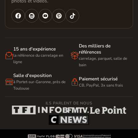
photos et vidéos.




Des milliers de
15 ans d'expérience
références


la référence du carrelage en
carrelage, parquet, salle de
ligne
bain
Salle d'exposition
Paiement sécurisé


à Portet-sur-Garonne, près de
CB, PayPal, 3x sans frais
Toulouse
ILS PARLENT DE NOUS








