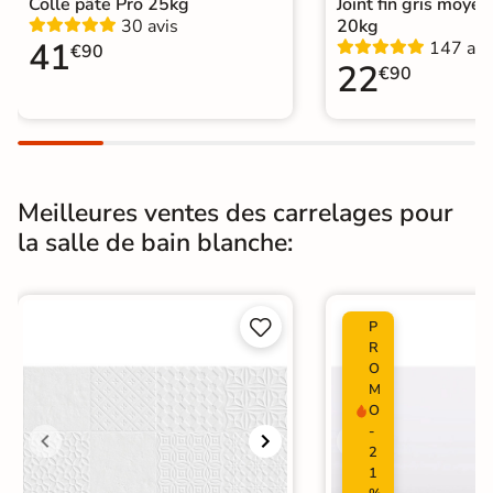
Colle pâte Pro 25kg
Joint fin gris moye
Carrelage Blanc
|
Catégories
30 avis
20kg
Carrelage sol cuisine
|
41
147 avi
Carrelage WC
€90
22
€90
Meilleures ventes des carrelages pour
la salle de bain blanche:


P
R
O
M
O
-
2
1