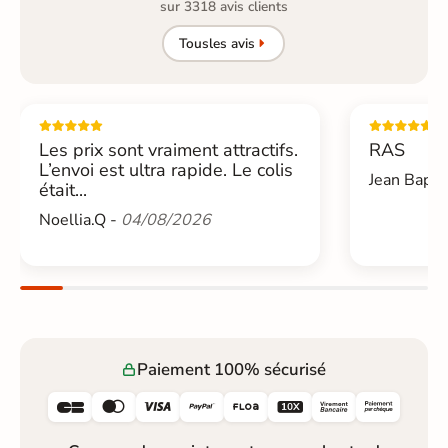
sur 3318 avis clients
Tous
les avis
Les prix sont vraiment attractifs.
RAS
L’envoi est ultra rapide. Le colis
Jean Bapti
était...
Noellia.Q -
04/08/2026
Paiement 100% sécurisé





