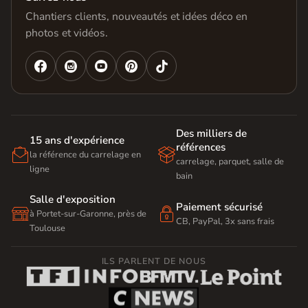
Chantiers clients, nouveautés et idées déco en
photos et vidéos.




Des milliers de
15 ans d'expérience
références


la référence du carrelage en
carrelage, parquet, salle de
ligne
bain
Salle d'exposition
Paiement sécurisé


à Portet-sur-Garonne, près de
CB, PayPal, 3x sans frais
Toulouse
ILS PARLENT DE NOUS