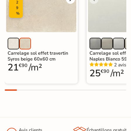
2
Carrelage salon moderne
|
9
Carrelage Chambre
|
Carrelage WC
%
Carrelage sol effet travertin
Carrelage sol effet
Syros beige 60x60 cm
Naples Bianco 59,
21
/m²
2 avis
€90
25
/m²
€90
Avis clients
Échantillons gratuit