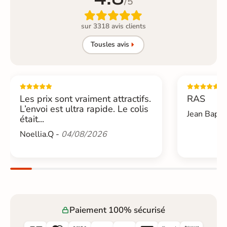
/5

sur 3318 avis clients
Tous
les avis
Les prix sont vraiment attractifs.
RAS
L’envoi est ultra rapide. Le colis
Jean Bapti
était...
Noellia.Q -
04/08/2026
Paiement 100% sécurisé