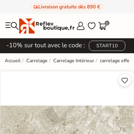
Livraison gratuite dès 890 €
0



-10% sur tout avec le code :
START10
Accueil
Carrelage
Carrelage Intérieur
carrelage effet 

