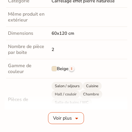
Catégorie
Carrelage effet pierre naturelle
Même produit en
extérieur
Dimensions
60x120 cm
Nombre de pièce
2
par boite
Gamme de
Beige
couleur
Salon / séjours
Cuisine
Hall / couloir
Chambre
Pièces de
Salle de bains / WC
destination
Bureau / Commerce
Mur intérieur
Voir plus
Sol intérieur