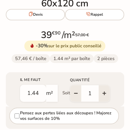
60x120 cm


Devis
Rappel
39
/m²
€90
57,00 €
-30%
sur le prix public conseillé
57,46 € / boîte
1.44 m² par boîte
2 pièces
IL ME FAUT
QUANTITÉ
m²
Soit
Pensez aux pertes liées aux découpes ! Majorez
vos surfaces de 10%