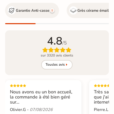
Garantie Anti-casse
Grès cérame émaillé
4.8
/5

sur 3320 avis clients
Tous
les avis
Nous avons eu un bon accueil,
Très sati
la commande à été bien géré
que j'ai 
sur...
internet....
Olivier.G -
07/08/2026
Pierre.L -