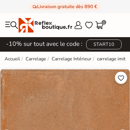
Livraison gratuite dès 890 €
0



-10% sur tout avec le code :
START10
Accueil
Carrelage
Carrelage Intérieur
carrelage imitat

