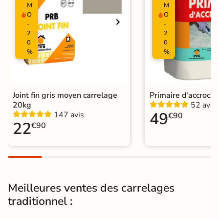
M
M
O
O
Nombres de
16
-
-
tampons
2
2
0
0
Résistant au Gel
Oui
%
%
Pièce humides
Oui
Plancher
Joint fin gris moyen carrelage
Primaire d'accroch
Oui
Chauffant
20kg
52 avis
49
147 avis
€90
22
€90
Conditionnement
Boite
Choix
1er Choix
Pose
Coller
Meilleures ventes des carrelages
Support
Chape
Ancien carrelage
traditionnel :
Normes
Certification CE