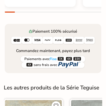
Paiement 100% sécurisé






Commandez maintenant, payez plus tard



Paiements
avec
Floa


sans frais avec
Les autres produits de la Série Teguise

