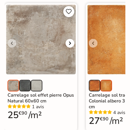


Origine
Espagne
Carrelage terre cuite et tomette
|
Carrelage grand format et XXL
|
Carrelage salle de bain grand
format
Catégories
|
Carrelage 120x120
|
Carrelage Terracotta
|
Carrelage sol cuisine
|
Carrelage salon moderne
|
Carrelage Chambre
|
Carrelage WC
Carrelage sol effet pierre Opus
Carrelage sol tradi
Natural 60x60 cm
Colonial albero 33
1 avis
cm
25
/m²
4 avis
€90
27
/m²
€90