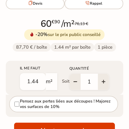


Devis
Rappel
60
/m²
€90
76,13 €
-20%
sur le prix public conseillé
87,70 € / boîte
1.44 m² par boîte
1 pièce
IL ME FAUT
QUANTITÉ
m²
Soit
Pensez aux pertes liées aux découpes ! Majorez
vos surfaces de 10%