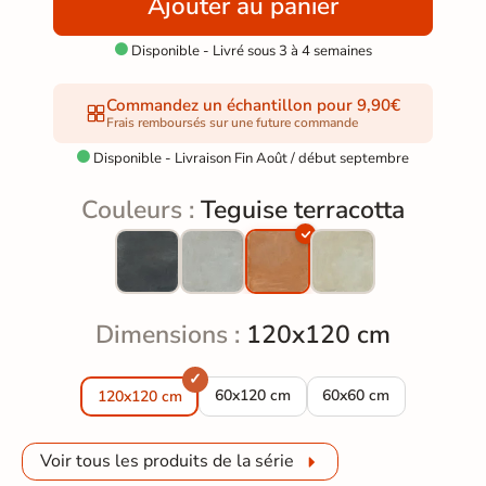
Ajouter au panier
Disponible - Livré sous 3 à 4 semaines

Commandez un échantillon pour 9,90€
Frais remboursés sur une future commande
Disponible - Livraison Fin Août / début septembre

Couleurs :
Teguise terracotta
Dimensions :
120x120 cm
Carrelage sol Teguise terracotta 60x1
Carrelage sol Teguise 
60x120 cm
60x60 cm
120x120 cm
Voir tous les produits de la série