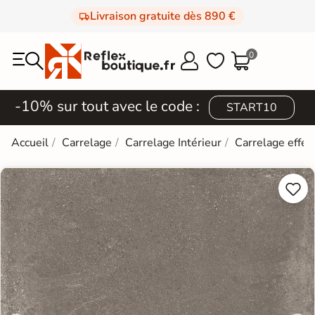
Livraison gratuite dès 890 €
0



-10% sur tout avec le code :
START10
Accueil
Carrelage
Carrelage Intérieur
Carrelage effet

