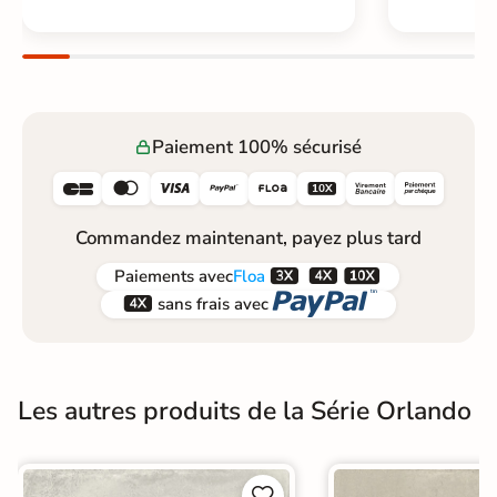
Paiement 100% sécurisé






Commandez maintenant, payez plus tard



Paiements
avec
Floa


sans frais avec
Les autres produits de la Série Orlando

