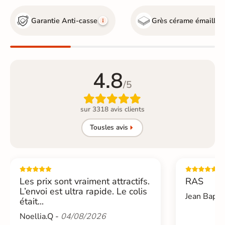
Garantie Anti-casse
Grès cérame émaillé
4.8
/5

sur 3318 avis clients
Tous
les avis
Les prix sont vraiment attractifs.
RAS
L’envoi est ultra rapide. Le colis
Jean Bapti
était...
Noellia.Q -
04/08/2026