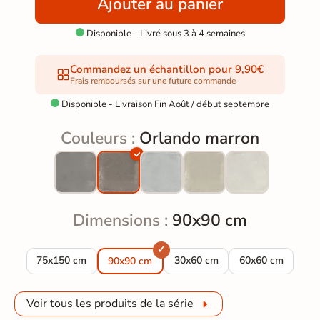
Ajouter au panier
Disponible - Livré sous 3 à 4 semaines

Commandez un échantillon pour 9,90€
Frais remboursés sur une future commande
Disponible - Livraison Fin Août / début septembre

Couleurs :
Orlando marron
Dimensions :
90x90 cm
Carrelage sol effet béton Orlando marron 75x150 cm
Carrelage sol effet béton Orla
Carrelage sol ef
75x150 cm
30x60 cm
60x60 cm
90x90 cm
Voir tous les produits de la série