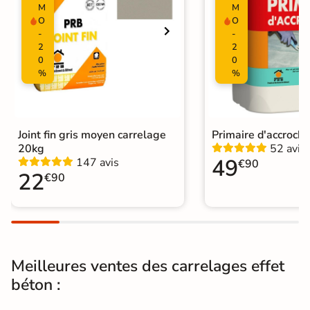
M
M
O
O
Nombres de
13
-
-
tampons
2
2
0
0
Résistant au Gel
Oui
%
%
Variation de la
V2
couleur
Joint fin gris moyen carrelage
Primaire d'accroch
Pièce humides
Oui
20kg
52 avis
49
147 avis
€90
22
€90
Plancher
Oui
Chauffant
Conditionnement
Boite
Choix
1er Choix
Meilleures ventes des carrelages effet
béton :
Pose
Coller