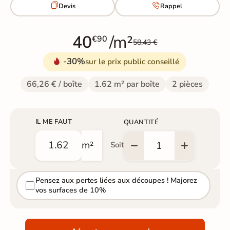


Devis
Rappel
40
/m²
€90
58,43 €
-30%
sur le prix public conseillé
66,26 € / boîte
1.62 m² par boîte
2 pièces
IL ME FAUT
QUANTITÉ
m²
Soit
Pensez aux pertes liées aux découpes ! Majorez
vos surfaces de 10%