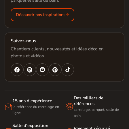
parquet et salle de bain.
Découvrir nos inspirations
Suivez-nous
Chantiers clients, nouveautés et idées déco en
photos et vidéos.




Des milliers de
15 ans d'expérience
références


la référence du carrelage en
carrelage, parquet, salle de
ligne
bain
Salle d'exposition
Paiement sécurisé