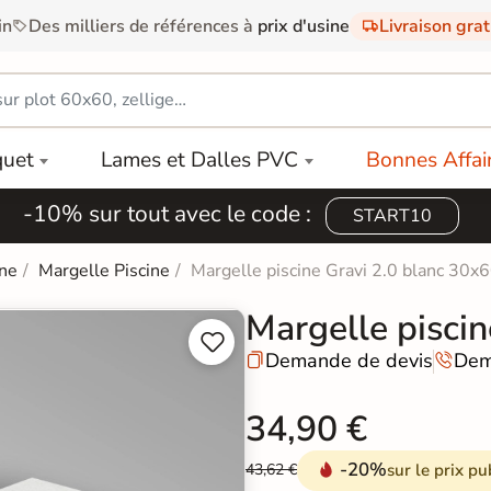
in
Des milliers de références à
prix d'usine
Livraison gra
quet
Lames et Dalles PVC
Bonnes Affai
-10% sur tout avec le code :
START10
ine
Margelle Piscine
Margelle piscine Gravi 2.0 blanc 30x
Margelle pisci


Demande de devis
Dem


34,90 €
-20%
sur le prix pu
43,62 €