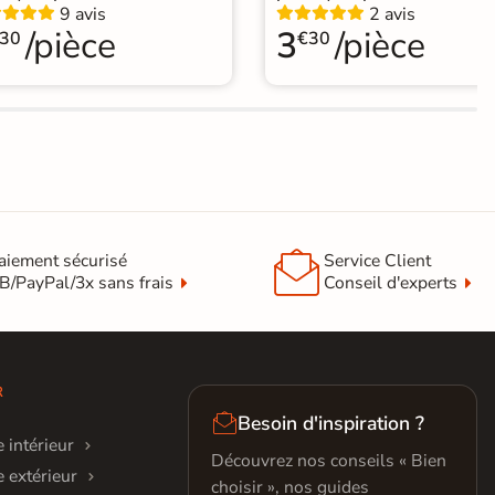
9 avis
2 avis
/pièce
3
/pièce
30
€30

aiement sécurisé
Service Client
B/PayPal/3x sans frais
Conseil d'experts
R

Besoin d'inspiration ?
 intérieur
Découvrez nos conseils « Bien
 extérieur
choisir », nos guides