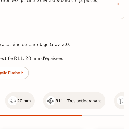
 droit 90° piscine Gravi 2.0 30x60 cm (2 pièces)
à la série de Carrelage Gravi 2.0.
ectifié R11, 20 mm d'épaisseur.
lle Piscine
20 mm
R11 - Très antidérapant
r