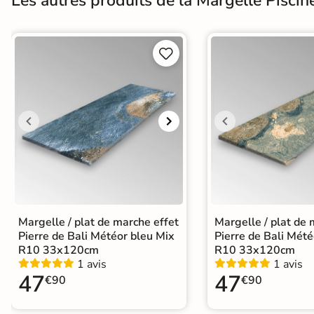
Les autres produits de la Margelle Piscin
Terre
cuite &


tomette
Parement
mural
intérieur
PAR FORME &
DIMENSION
Carrelage
Margelle / plat de marche effet
Margelle / plat de 
Pierre de Bali Météor bleu Mix
Pierre de Bali Mété
hexagonal
R10 33x120cm
R10 33x120cm
1 avis
1 avis
Carrelage très
47
47
€90
€90
grand format