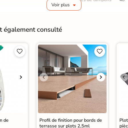
Voir plus
Conditionnement
Pièc
Pose
A c
nt également consulté
Origine
Esp




in de
Profil de finition pour bords de
Plo
terrasse sur plots 2,5ml
pièc