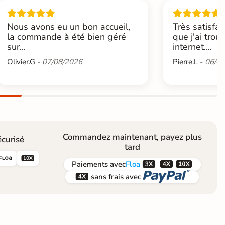
Nous avons eu un bon accueil,
Très satisfai
la commande à été bien géré
que j'ai trou
sur...
internet....
Olivier.G -
07/08/2026
Pierre.L -
06/08
Commandez maintenant, payez plus
curisé
tard





Paiements
avec
Floa


sans frais avec