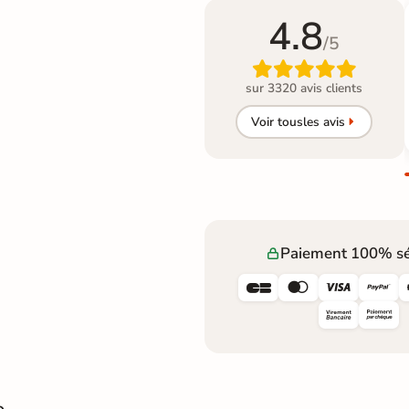
4.8
/5

sur 3320 avis clients
Voir tous
les avis
Paiement 100% sé



