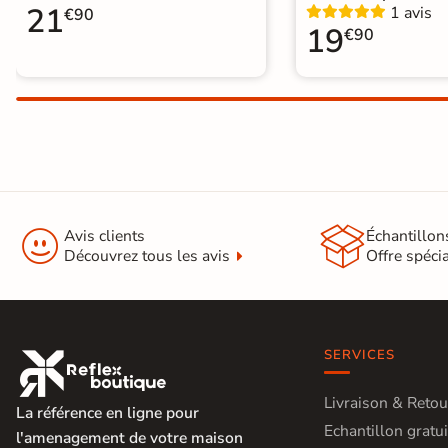
21
1 avis
€90
19
€90


Avis clients
Échantillon
Découvrez tous les avis
Offre spéci
SERVICES

Livraison & Retou
La référence en ligne pour
Echantillon gratui
l'amenagement de votre maison