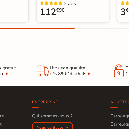
2 avis
112
3
€90
€


s gratuit
Livraison gratuite
P
ale
dès 890€ d’achats
C
ENTREPRISE
ACHETE
rs
Qui sommes-nous ?
Carrelage
t
Carrelage
Nous contacter