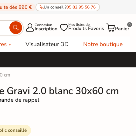
tuite dès 890 €
Un conseil ?
05 82 95 56 76
Mes listes de
Connexion
0




Produits Favoris
Inscription
Panier
res
Visualisateur 3D
Notre boutique
60 cm
ne Gravi 2.0 blanc 30x60 cm
ande de rappel
blic conseillé