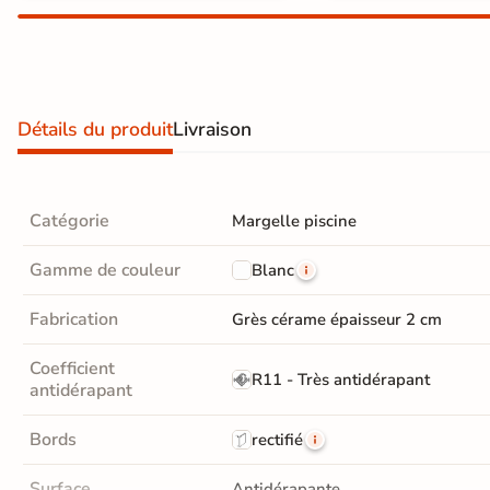
Carrelage extra fin
Voir tous les
formats
Détails du produit
Livraison
PAR FINITION
Carrelage poli /
Catégorie
Margelle piscine
semi-poli
Gamme de couleur
Blanc
Carrelage brillant
Fabrication
Grès cérame épaisseur 2 cm
Échantillons gratuits
Coefficient
R11 - Très antidérapant
antidérapant
SIMULATEUR 3D
Visualisez
Bords
rectifié
avant
Surface
Antidérapante