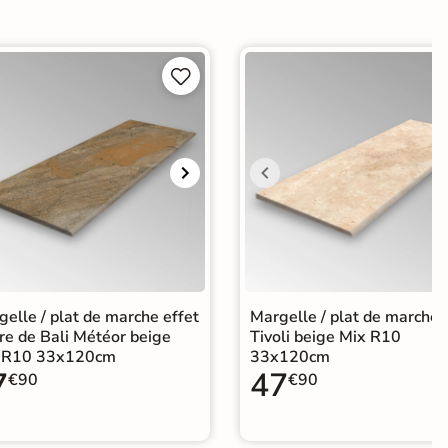


elle / plat de marche effet
Margelle / plat de marche
re de Bali Météor beige
Tivoli beige Mix R10
 R10 33x120cm
33x120cm
7
47
€90
€90