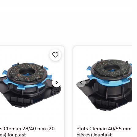
e
oller sur chape
A coller sur ancien carrelage
agne


ts Cleman 28/40 mm (20
Plots Cleman 40/55 mm (
es) Jouplast
pièces) Jouplast