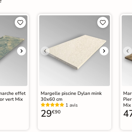
e




marche effet
Margelle piscine Dylan mink
Marg
or vert Mix
30x60 cm
Pier
1 avis
Mix
29
4
€90