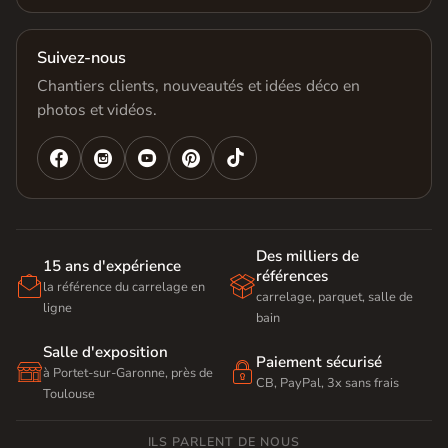
Suivez-nous
Chantiers clients, nouveautés et idées déco en
photos et vidéos.




Des milliers de
15 ans d'expérience
références


la référence du carrelage en
carrelage, parquet, salle de
ligne
bain
Salle d'exposition
Paiement sécurisé


à Portet-sur-Garonne, près de
CB, PayPal, 3x sans frais
Toulouse
ILS PARLENT DE NOUS