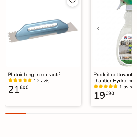


Choix
1er Choix
A coller sur chape
Pose
A coller sur ancien carrelage
Normes
Certification CE
Origine
Espagne
Platoir long inox cranté
Produit nettoyant f
12 avis
chantier Hydro-net
21
1 avis
€90
19
€90