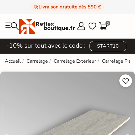
Livraison gratuite dès 890 €
0



-10% sur tout avec le code :
START10
Accueil
Carrelage
Carrelage Extérieur
Carrelage Pisc

