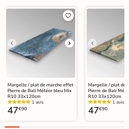


Margelle / plat de marche effet
Margelle / plat de 
Pierre de Bali Météor bleu Mix
Pierre de Bali Mété
R10 33x120cm
R10 33x120cm
1 avis
1 avis
47
47
€90
€90