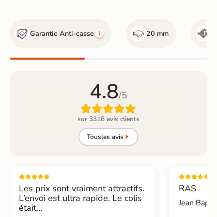
Garantie Anti-casse
20 mm
R
4.8
/5

sur 3318 avis clients
Tous
les avis
Les prix sont vraiment attractifs.
RAS
L’envoi est ultra rapide. Le colis
Jean Bapti
était...