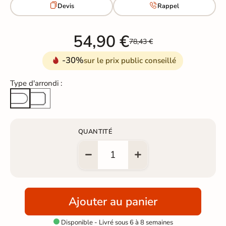


Devis
Rappel
54,90 €
78,43 €
-30%
sur le prix public conseillé
Type d'arrondi :
Arête cassée
Arrondi total
QUANTITÉ
Ajouter au panier
Disponible - Livré sous 6 à 8 semaines
